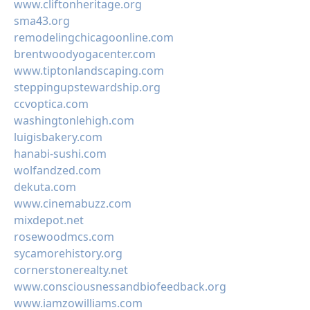
www.cliftonheritage.org
sma43.org
remodelingchicagoonline.com
brentwoodyogacenter.com
www.tiptonlandscaping.com
steppingupstewardship.org
ccvoptica.com
washingtonlehigh.com
luigisbakery.com
hanabi-sushi.com
wolfandzed.com
dekuta.com
www.cinemabuzz.com
mixdepot.net
rosewoodmcs.com
sycamorehistory.org
cornerstonerealty.net
www.consciousnessandbiofeedback.org
www.iamzowilliams.com