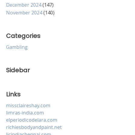
December 2024
(147)
November 2024
(140)
Categories
Gambling
Sidebar
Links
missclaireshay.com
limras-india.com
elperiodicodelara.com
richiesbodyandpaint.net
licindiachennai.com