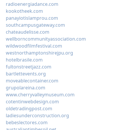
radioenergiadance.com
kookotheek.com
panayiotislamprou.com
southcampusgateway.com
chateaudelisse.com
wellborncommunityassociation.com
wildwoodfilmfestival.com
westnorthamptonshirejpu.org
hotelbrasile.com
fultonstreetjazz.com
bartlettevents.org
moveablecontainer.com
grupolareina.com
www.cherryvalleymuseum.com
cotentinwebdesign.com
oldetradingpost.com
ladiesunderconstruction.org
bebeslectores.com
australiantimberoil.net