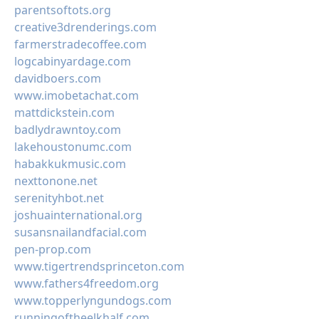
parentsoftots.org
creative3drenderings.com
farmerstradecoffee.com
logcabinyardage.com
davidboers.com
www.imobetachat.com
mattdickstein.com
badlydrawntoy.com
lakehoustonumc.com
habakkukmusic.com
nexttonone.net
serenityhbot.net
joshuainternational.org
susansnailandfacial.com
pen-prop.com
www.tigertrendsprinceton.com
www.fathers4freedom.org
www.topperlyngundogs.com
runningoftheelkhalf.com