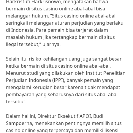
Harkristuti Harkrisnowo, mengatakan bahwa
bermain di situs casino online abal-abal bisa
melanggar hukum. “Situs casino online abal-abal
seringkali melanggar aturan perjudian yang berlaku
di Indonesia. Para pemain bisa terjerat dalam
masalah hukum jika tertangkap bermain di situs
ilegal tersebut,” ujarnya.
Selain itu, risiko kehilangan uang juga sangat besar
ketika bermain di situs casino online abal-abal.
Menurut studi yang dilakukan oleh Institut Penelitian
Perjudian Indonesia (IPPI), banyak pemain yang
mengalami kerugian besar karena tidak mendapat
pembayaran yang seharusnya dari situs abal-abal
tersebut.
Dalam hal ini, Direktur Eksekutif APOI, Budi
Sampoerna, menekankan pentingnya memilih situs
casino online yang terpercaya dan memiliki lisensi