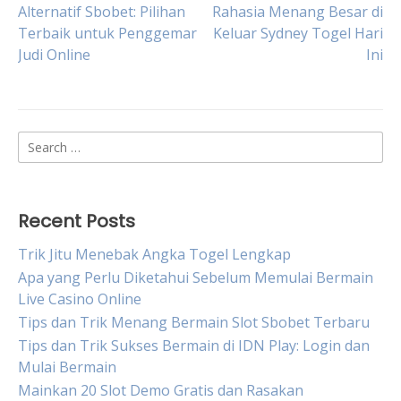
Post
Alternatif Sbobet: Pilihan
Rahasia Menang Besar di
Terbaik untuk Penggemar
Keluar Sydney Togel Hari
Judi Online
Ini
navigation
Search
for:
Recent Posts
Trik Jitu Menebak Angka Togel Lengkap
Apa yang Perlu Diketahui Sebelum Memulai Bermain
Live Casino Online
Tips dan Trik Menang Bermain Slot Sbobet Terbaru
Tips dan Trik Sukses Bermain di IDN Play: Login dan
Mulai Bermain
Mainkan 20 Slot Demo Gratis dan Rasakan