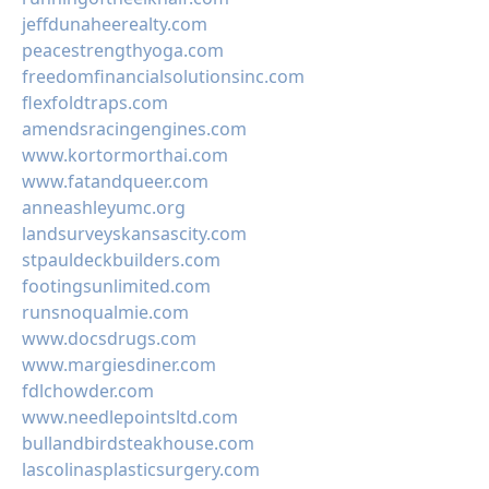
jeffdunaheerealty.com
peacestrengthyoga.com
freedomfinancialsolutionsinc.com
flexfoldtraps.com
amendsracingengines.com
www.kortormorthai.com
www.fatandqueer.com
anneashleyumc.org
landsurveyskansascity.com
stpauldeckbuilders.com
footingsunlimited.com
runsnoqualmie.com
www.docsdrugs.com
www.margiesdiner.com
fdlchowder.com
www.needlepointsltd.com
bullandbirdsteakhouse.com
lascolinasplasticsurgery.com