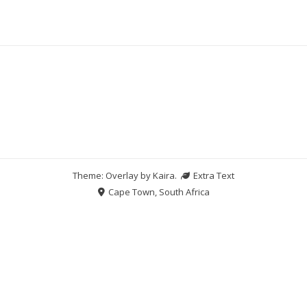
Theme: Overlay by
Kaira
.
Extra Text
Cape Town, South Africa