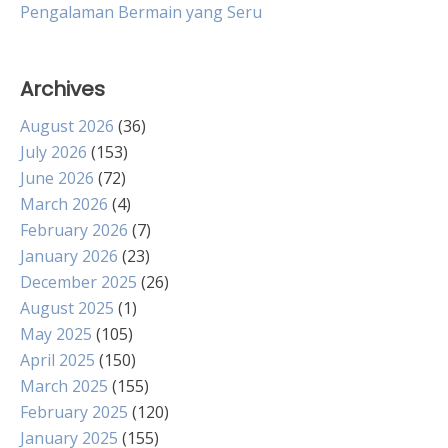
Pengalaman Bermain yang Seru
Archives
August 2026
(36)
July 2026
(153)
June 2026
(72)
March 2026
(4)
February 2026
(7)
January 2026
(23)
December 2025
(26)
August 2025
(1)
May 2025
(105)
April 2025
(150)
March 2025
(155)
February 2025
(120)
January 2025
(155)