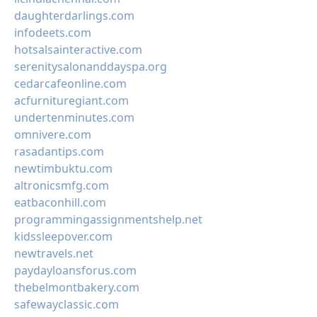
daughterdarlings.com
infodeets.com
hotsalsainteractive.com
serenitysalonanddayspa.org
cedarcafeonline.com
acfurnituregiant.com
undertenminutes.com
omnivere.com
rasadantips.com
newtimbuktu.com
altronicsmfg.com
eatbaconhill.com
programmingassignmentshelp.net
kidssleepover.com
newtravels.net
paydayloansforus.com
thebelmontbakery.com
safewayclassic.com