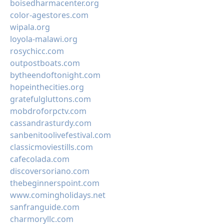
boisedharmacenter.org
color-agestores.com
wipala.org
loyola-malawi.org
rosychicc.com
outpostboats.com
bytheendoftonight.com
hopeinthecities.org
gratefulgluttons.com
mobdroforpctv.com
cassandrasturdy.com
sanbenitoolivefestival.com
classicmoviestills.com
cafecolada.com
discoversoriano.com
thebeginnerspoint.com
www.comingholidays.net
sanfranguide.com
charmoryllc.com