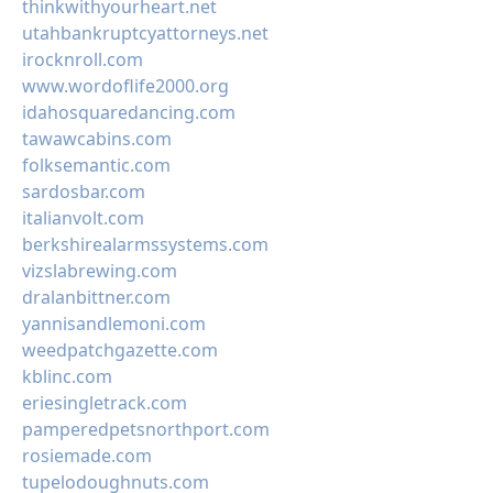
thinkwithyourheart.net
utahbankruptcyattorneys.net
irocknroll.com
www.wordoflife2000.org
idahosquaredancing.com
tawawcabins.com
folksemantic.com
sardosbar.com
italianvolt.com
berkshirealarmssystems.com
vizslabrewing.com
dralanbittner.com
yannisandlemoni.com
weedpatchgazette.com
kblinc.com
eriesingletrack.com
pamperedpetsnorthport.com
rosiemade.com
tupelodoughnuts.com