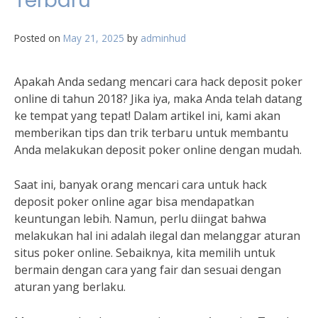
Terbaru
Posted on
May 21, 2025
by
adminhud
Apakah Anda sedang mencari cara hack deposit poker
online di tahun 2018? Jika iya, maka Anda telah datang
ke tempat yang tepat! Dalam artikel ini, kami akan
memberikan tips dan trik terbaru untuk membantu
Anda melakukan deposit poker online dengan mudah.
Saat ini, banyak orang mencari cara untuk hack
deposit poker online agar bisa mendapatkan
keuntungan lebih. Namun, perlu diingat bahwa
melakukan hal ini adalah ilegal dan melanggar aturan
situs poker online. Sebaiknya, kita memilih untuk
bermain dengan cara yang fair dan sesuai dengan
aturan yang berlaku.