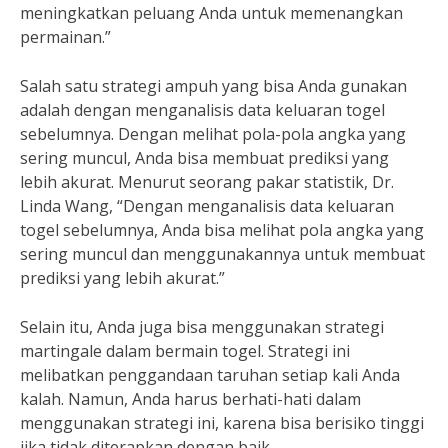
meningkatkan peluang Anda untuk memenangkan
permainan.”
Salah satu strategi ampuh yang bisa Anda gunakan
adalah dengan menganalisis data keluaran togel
sebelumnya. Dengan melihat pola-pola angka yang
sering muncul, Anda bisa membuat prediksi yang
lebih akurat. Menurut seorang pakar statistik, Dr.
Linda Wang, “Dengan menganalisis data keluaran
togel sebelumnya, Anda bisa melihat pola angka yang
sering muncul dan menggunakannya untuk membuat
prediksi yang lebih akurat.”
Selain itu, Anda juga bisa menggunakan strategi
martingale dalam bermain togel. Strategi ini
melibatkan penggandaan taruhan setiap kali Anda
kalah. Namun, Anda harus berhati-hati dalam
menggunakan strategi ini, karena bisa berisiko tinggi
jika tidak diterapkan dengan baik.