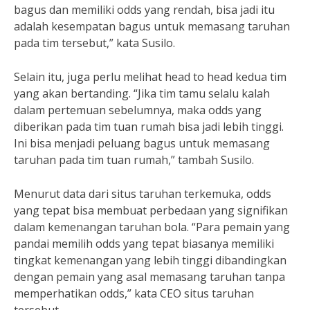
bagus dan memiliki odds yang rendah, bisa jadi itu
adalah kesempatan bagus untuk memasang taruhan
pada tim tersebut,” kata Susilo.
Selain itu, juga perlu melihat head to head kedua tim
yang akan bertanding. “Jika tim tamu selalu kalah
dalam pertemuan sebelumnya, maka odds yang
diberikan pada tim tuan rumah bisa jadi lebih tinggi.
Ini bisa menjadi peluang bagus untuk memasang
taruhan pada tim tuan rumah,” tambah Susilo.
Menurut data dari situs taruhan terkemuka, odds
yang tepat bisa membuat perbedaan yang signifikan
dalam kemenangan taruhan bola. “Para pemain yang
pandai memilih odds yang tepat biasanya memiliki
tingkat kemenangan yang lebih tinggi dibandingkan
dengan pemain yang asal memasang taruhan tanpa
memperhatikan odds,” kata CEO situs taruhan