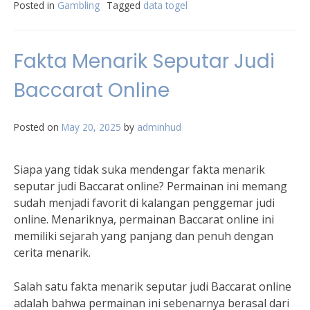
Posted in
Gambling
Tagged
data togel
Fakta Menarik Seputar Judi
Baccarat Online
Posted on
May 20, 2025
by
adminhud
Siapa yang tidak suka mendengar fakta menarik
seputar judi Baccarat online? Permainan ini memang
sudah menjadi favorit di kalangan penggemar judi
online. Menariknya, permainan Baccarat online ini
memiliki sejarah yang panjang dan penuh dengan
cerita menarik.
Salah satu fakta menarik seputar judi Baccarat online
adalah bahwa permainan ini sebenarnya berasal dari