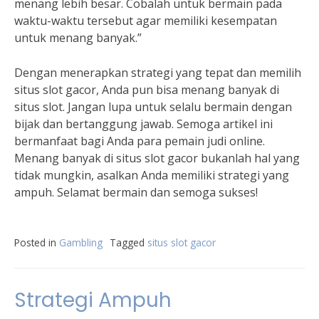
menang lebih besar. Cobalah untuk bermain pada
waktu-waktu tersebut agar memiliki kesempatan
untuk menang banyak.”
Dengan menerapkan strategi yang tepat dan memilih
situs slot gacor, Anda pun bisa menang banyak di
situs slot. Jangan lupa untuk selalu bermain dengan
bijak dan bertanggung jawab. Semoga artikel ini
bermanfaat bagi Anda para pemain judi online.
Menang banyak di situs slot gacor bukanlah hal yang
tidak mungkin, asalkan Anda memiliki strategi yang
ampuh. Selamat bermain dan semoga sukses!
Posted in
Gambling
Tagged
situs slot gacor
Strategi Ampuh