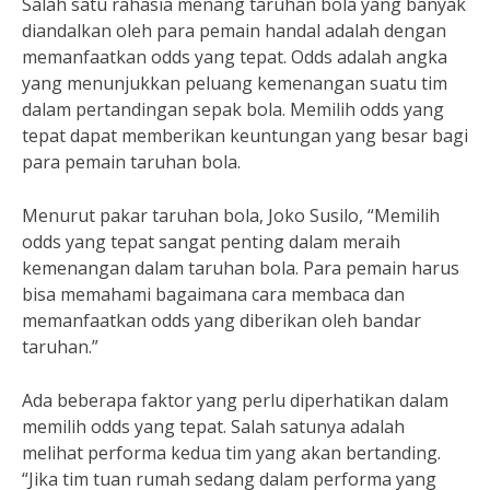
Salah satu rahasia menang taruhan bola yang banyak
diandalkan oleh para pemain handal adalah dengan
memanfaatkan odds yang tepat. Odds adalah angka
yang menunjukkan peluang kemenangan suatu tim
dalam pertandingan sepak bola. Memilih odds yang
tepat dapat memberikan keuntungan yang besar bagi
para pemain taruhan bola.
Menurut pakar taruhan bola, Joko Susilo, “Memilih
odds yang tepat sangat penting dalam meraih
kemenangan dalam taruhan bola. Para pemain harus
bisa memahami bagaimana cara membaca dan
memanfaatkan odds yang diberikan oleh bandar
taruhan.”
Ada beberapa faktor yang perlu diperhatikan dalam
memilih odds yang tepat. Salah satunya adalah
melihat performa kedua tim yang akan bertanding.
“Jika tim tuan rumah sedang dalam performa yang