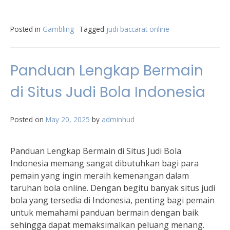
Posted in
Gambling
Tagged
judi baccarat online
Panduan Lengkap Bermain
di Situs Judi Bola Indonesia
Posted on
May 20, 2025
by
adminhud
Panduan Lengkap Bermain di Situs Judi Bola
Indonesia memang sangat dibutuhkan bagi para
pemain yang ingin meraih kemenangan dalam
taruhan bola online. Dengan begitu banyak situs judi
bola yang tersedia di Indonesia, penting bagi pemain
untuk memahami panduan bermain dengan baik
sehingga dapat memaksimalkan peluang menang.