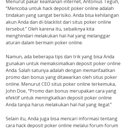
Menurut pakar keamanan internet, Antonius Teguh,
“Mencoba untuk hack deposit poker online adalah
tindakan yang sangat berisiko. Anda bisa kehilangan
akun Anda dan di-blacklist dari situs poker online
tersebut.” Oleh karena itu, sebaiknya kita
menghindari melakukan hal-hal yang melanggar
aturan dalam bermain poker online.
Namun, ada beberapa tips dan trik yang bisa Anda
gunakan untuk memaksimalkan deposit poker online
Anda. Salah satunya adalah dengan memanfaatkan
promo dan bonus yang ditawarkan oleh situs poker
online. Menurut CEO situs poker online terkemuka,
John Doe, “Promo dan bonus merupakan cara yang
efektif untuk meningkatkan deposit poker online
Anda tanpa harus melakukan hal-hal yang ilegal.”
Selain itu, Anda juga bisa mencari informasi tentang
cara hack deposit poker online melalui forum-forum