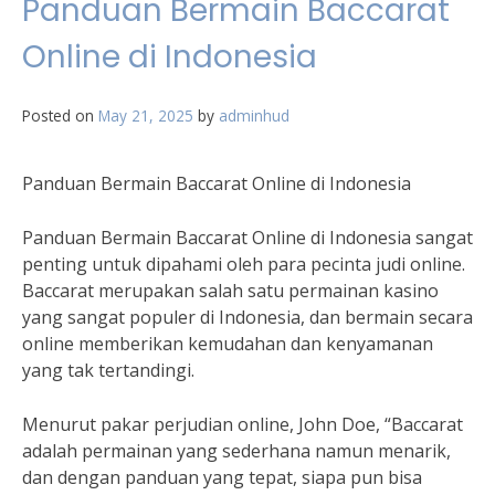
Panduan Bermain Baccarat
Online di Indonesia
Posted on
May 21, 2025
by
adminhud
Panduan Bermain Baccarat Online di Indonesia
Panduan Bermain Baccarat Online di Indonesia sangat
penting untuk dipahami oleh para pecinta judi online.
Baccarat merupakan salah satu permainan kasino
yang sangat populer di Indonesia, dan bermain secara
online memberikan kemudahan dan kenyamanan
yang tak tertandingi.
Menurut pakar perjudian online, John Doe, “Baccarat
adalah permainan yang sederhana namun menarik,
dan dengan panduan yang tepat, siapa pun bisa