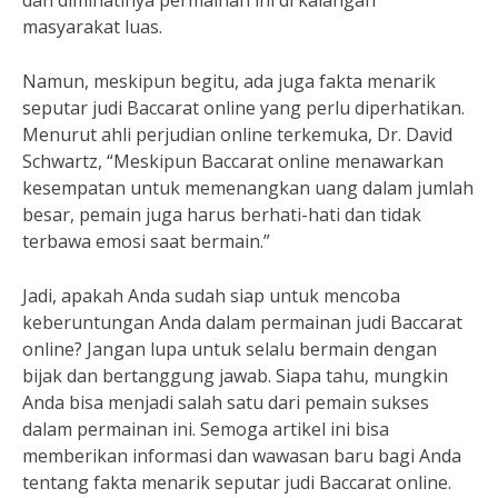
dan diminatinya permainan ini di kalangan
masyarakat luas.
Namun, meskipun begitu, ada juga fakta menarik
seputar judi Baccarat online yang perlu diperhatikan.
Menurut ahli perjudian online terkemuka, Dr. David
Schwartz, “Meskipun Baccarat online menawarkan
kesempatan untuk memenangkan uang dalam jumlah
besar, pemain juga harus berhati-hati dan tidak
terbawa emosi saat bermain.”
Jadi, apakah Anda sudah siap untuk mencoba
keberuntungan Anda dalam permainan judi Baccarat
online? Jangan lupa untuk selalu bermain dengan
bijak dan bertanggung jawab. Siapa tahu, mungkin
Anda bisa menjadi salah satu dari pemain sukses
dalam permainan ini. Semoga artikel ini bisa
memberikan informasi dan wawasan baru bagi Anda
tentang fakta menarik seputar judi Baccarat online.