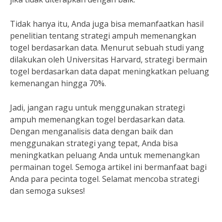
Tidak hanya itu, Anda juga bisa memanfaatkan hasil
penelitian tentang strategi ampuh memenangkan
togel berdasarkan data. Menurut sebuah studi yang
dilakukan oleh Universitas Harvard, strategi bermain
togel berdasarkan data dapat meningkatkan peluang
kemenangan hingga 70%.
Jadi, jangan ragu untuk menggunakan strategi
ampuh memenangkan togel berdasarkan data.
Dengan menganalisis data dengan baik dan
menggunakan strategi yang tepat, Anda bisa
meningkatkan peluang Anda untuk memenangkan
permainan togel. Semoga artikel ini bermanfaat bagi
Anda para pecinta togel. Selamat mencoba strategi
dan semoga sukses!