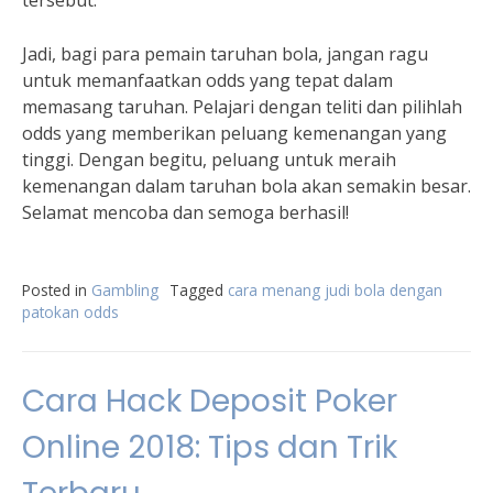
tersebut.
Jadi, bagi para pemain taruhan bola, jangan ragu
untuk memanfaatkan odds yang tepat dalam
memasang taruhan. Pelajari dengan teliti dan pilihlah
odds yang memberikan peluang kemenangan yang
tinggi. Dengan begitu, peluang untuk meraih
kemenangan dalam taruhan bola akan semakin besar.
Selamat mencoba dan semoga berhasil!
Posted in
Gambling
Tagged
cara menang judi bola dengan
patokan odds
Cara Hack Deposit Poker
Online 2018: Tips dan Trik