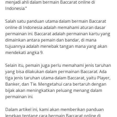
menjadi ahli dalam bermain Baccarat online di
Indonesia.”
Salah satu panduan utama dalam bermain Baccarat
online di Indonesia adalah memahami aturan dasar
permainan ini. Baccarat adalah permainan kartu yang
dimainkan antara pemain dan bandar, di mana
tujuannya adalah menebak tangan mana yang akan
mendekati angka 9.
Selain itu, pemain juga perlu memahami jenis taruhan
yang bisa dilakukan dalam permainan Baccarat. Ada
tiga jenis taruhan utama dalam Baccarat, yaitu Player,
Banker, dan Tie. Mengetahui cara bertaruh dengan
bijak akan meningkatkan peluang menang dalam
permainan ini.
Dalam artikel ini, kami akan memberikan panduan
lengkap tentang cara bermain Baccarat online di