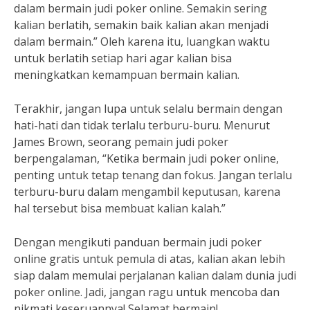
dalam bermain judi poker online. Semakin sering
kalian berlatih, semakin baik kalian akan menjadi
dalam bermain.” Oleh karena itu, luangkan waktu
untuk berlatih setiap hari agar kalian bisa
meningkatkan kemampuan bermain kalian.
Terakhir, jangan lupa untuk selalu bermain dengan
hati-hati dan tidak terlalu terburu-buru. Menurut
James Brown, seorang pemain judi poker
berpengalaman, “Ketika bermain judi poker online,
penting untuk tetap tenang dan fokus. Jangan terlalu
terburu-buru dalam mengambil keputusan, karena
hal tersebut bisa membuat kalian kalah.”
Dengan mengikuti panduan bermain judi poker
online gratis untuk pemula di atas, kalian akan lebih
siap dalam memulai perjalanan kalian dalam dunia judi
poker online. Jadi, jangan ragu untuk mencoba dan
nikmati keseruannya! Selamat bermain!