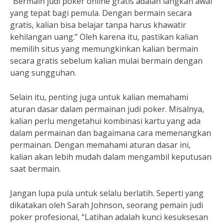
“Bermain judi poker online gratis adalah langkah awal
yang tepat bagi pemula. Dengan bermain secara
gratis, kalian bisa belajar tanpa harus khawatir
kehilangan uang.” Oleh karena itu, pastikan kalian
memilih situs yang memungkinkan kalian bermain
secara gratis sebelum kalian mulai bermain dengan
uang sungguhan.
Selain itu, penting juga untuk kalian memahami
aturan dasar dalam permainan judi poker. Misalnya,
kalian perlu mengetahui kombinasi kartu yang ada
dalam permainan dan bagaimana cara memenangkan
permainan. Dengan memahami aturan dasar ini,
kalian akan lebih mudah dalam mengambil keputusan
saat bermain.
Jangan lupa pula untuk selalu berlatih. Seperti yang
dikatakan oleh Sarah Johnson, seorang pemain judi
poker profesional, “Latihan adalah kunci kesuksesan