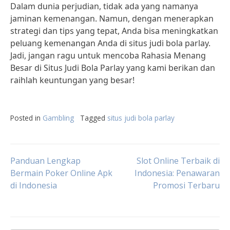
Dalam dunia perjudian, tidak ada yang namanya
jaminan kemenangan. Namun, dengan menerapkan
strategi dan tips yang tepat, Anda bisa meningkatkan
peluang kemenangan Anda di situs judi bola parlay.
Jadi, jangan ragu untuk mencoba Rahasia Menang
Besar di Situs Judi Bola Parlay yang kami berikan dan
raihlah keuntungan yang besar!
Posted in
Gambling
Tagged
situs judi bola parlay
Post
Panduan Lengkap
Slot Online Terbaik di
Bermain Poker Online Apk
Indonesia: Penawaran
di Indonesia
Promosi Terbaru
navigation