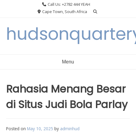
Skip
Call Us: +2782 444 YEAH
to
Cape Town, South Africa
content
hudsonquarter
Menu
Rahasia Menang Besar
di Situs Judi Bola Parlay
Posted on
May 10, 2025
by
adminhud