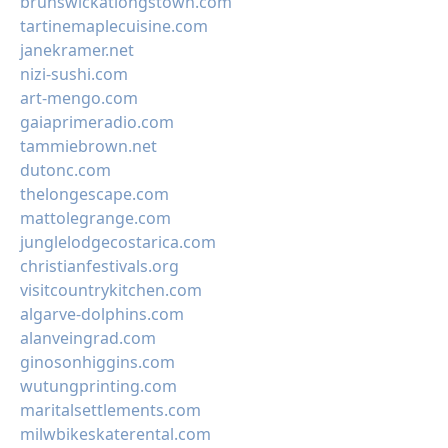
brunswickatlongstown.com
tartinemaplecuisine.com
janekramer.net
nizi-sushi.com
art-mengo.com
gaiaprimeradio.com
tammiebrown.net
dutonc.com
thelongescape.com
mattolegrange.com
junglelodgecostarica.com
christianfestivals.org
visitcountrykitchen.com
algarve-dolphins.com
alanveingrad.com
ginosonhiggins.com
wutungprinting.com
maritalsettlements.com
milwbikeskaterental.com