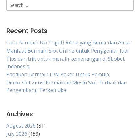
Search
for:
Recent Posts
Cara Bermain No Togel Online yang Benar dan Aman
Manfaat Bermain Slot Online untuk Penggemar Judi
Tips dan trik untuk meraih kemenangan di Sbobet
Indonesia
Panduan Bermain IDN Poker Untuk Pemula
Demo Slot Zeus: Permainan Mesin Slot Terbaik dari
Pengembang Terkemuka
Archives
August 2026
(31)
July 2026
(153)