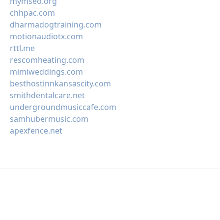
mymseo.org
chhpac.com
dharmadogtraining.com
motionaudiotx.com
rttl.me
rescomheating.com
mimiweddings.com
besthostinnkansascity.com
smithdentalcare.net
undergroundmusiccafe.com
samhubermusic.com
apexfence.net