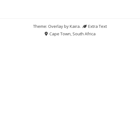
Theme: Overlay by
Kaira
.
Extra Text
Cape Town, South Africa