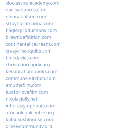
sloclassicalacademy.com
dasilvaboards.com
glennabatson.com
strayhornmarina.com
flaglerproductions.com
brawndefinition.com
continentalicecream.com
crazycreekquilts.com
binkdavies.com
christchurchpdx.org
kenabrahambooks.com
commune-kitchen.com
amuthefilm.com
lustforlovefilm.com
nicolasjolly.net
infinitasymphonia.com
africanlegalcentre.org
katsusushihouse.com
greelycommunity.org