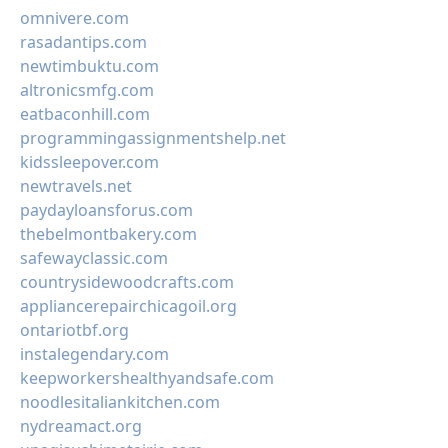
omnivere.com
rasadantips.com
newtimbuktu.com
altronicsmfg.com
eatbaconhill.com
programmingassignmentshelp.net
kidssleepover.com
newtravels.net
paydayloansforus.com
thebelmontbakery.com
safewayclassic.com
countrysidewoodcrafts.com
appliancerepairchicagoil.org
ontariotbf.org
instalegendary.com
keepworkershealthyandsafe.com
noodlesitaliankitchen.com
nydreamact.org