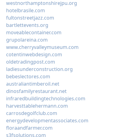
westnorthamptonshirejpu.org
hotelbrasile.com
fultonstreetjazz.com
bartlettevents.org
moveablecontainer.com
grupolareina.com
www.cherryvalleymuseum.com
cotentinwebdesign.com
oldetradingpost.com
ladiesunderconstruction.org
bebeslectores.com
australiantimberoil.net
dinosfamilyrestaurant.net
infraredbuildingtechnologies.com
harvesttablehermann.com
carrosdegolfclub.com
energydevelopmentassociates.com
floraandfarmer.com
s3fsolutions.com