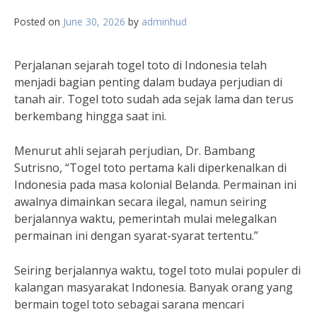
Posted on
June 30, 2026
by
adminhud
Perjalanan sejarah togel toto di Indonesia telah
menjadi bagian penting dalam budaya perjudian di
tanah air. Togel toto sudah ada sejak lama dan terus
berkembang hingga saat ini.
Menurut ahli sejarah perjudian, Dr. Bambang
Sutrisno, “Togel toto pertama kali diperkenalkan di
Indonesia pada masa kolonial Belanda. Permainan ini
awalnya dimainkan secara ilegal, namun seiring
berjalannya waktu, pemerintah mulai melegalkan
permainan ini dengan syarat-syarat tertentu.”
Seiring berjalannya waktu, togel toto mulai populer di
kalangan masyarakat Indonesia. Banyak orang yang
bermain togel toto sebagai sarana mencari