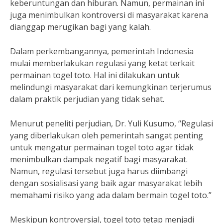
keberuntungan dan hiburan. Namun, permainan ini
juga menimbulkan kontroversi di masyarakat karena
dianggap merugikan bagi yang kalah.
Dalam perkembangannya, pemerintah Indonesia
mulai memberlakukan regulasi yang ketat terkait
permainan togel toto. Hal ini dilakukan untuk
melindungi masyarakat dari kemungkinan terjerumus
dalam praktik perjudian yang tidak sehat.
Menurut peneliti perjudian, Dr. Yuli Kusumo, “Regulasi
yang diberlakukan oleh pemerintah sangat penting
untuk mengatur permainan togel toto agar tidak
menimbulkan dampak negatif bagi masyarakat.
Namun, regulasi tersebut juga harus diimbangi
dengan sosialisasi yang baik agar masyarakat lebih
memahami risiko yang ada dalam bermain togel toto.”
Meskipun kontroversial, togel toto tetap menjadi