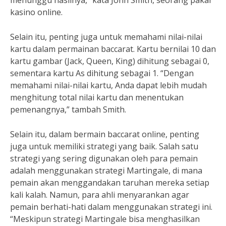
menunggu hasilnya,” kata John Smith, seorang pakar
kasino online.
Selain itu, penting juga untuk memahami nilai-nilai
kartu dalam permainan baccarat. Kartu bernilai 10 dan
kartu gambar (Jack, Queen, King) dihitung sebagai 0,
sementara kartu As dihitung sebagai 1. “Dengan
memahami nilai-nilai kartu, Anda dapat lebih mudah
menghitung total nilai kartu dan menentukan
pemenangnya,” tambah Smith.
Selain itu, dalam bermain baccarat online, penting
juga untuk memiliki strategi yang baik. Salah satu
strategi yang sering digunakan oleh para pemain
adalah menggunakan strategi Martingale, di mana
pemain akan menggandakan taruhan mereka setiap
kali kalah. Namun, para ahli menyarankan agar
pemain berhati-hati dalam menggunakan strategi ini.
“Meskipun strategi Martingale bisa menghasilkan