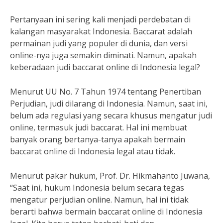
Pertanyaan ini sering kali menjadi perdebatan di
kalangan masyarakat Indonesia. Baccarat adalah
permainan judi yang populer di dunia, dan versi
online-nya juga semakin diminati. Namun, apakah
keberadaan judi baccarat online di Indonesia legal?
Menurut UU No. 7 Tahun 1974 tentang Penertiban
Perjudian, judi dilarang di Indonesia. Namun, saat ini,
belum ada regulasi yang secara khusus mengatur judi
online, termasuk judi baccarat. Hal ini membuat
banyak orang bertanya-tanya apakah bermain
baccarat online di Indonesia legal atau tidak.
Menurut pakar hukum, Prof. Dr. Hikmahanto Juwana,
“Saat ini, hukum Indonesia belum secara tegas
mengatur perjudian online. Namun, hal ini tidak
berarti bahwa bermain baccarat online di Indonesia