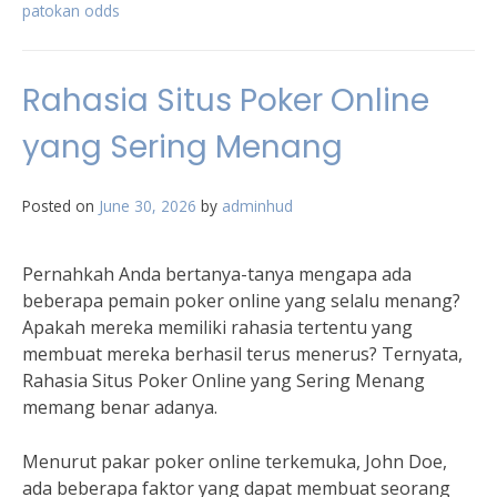
patokan odds
Rahasia Situs Poker Online
yang Sering Menang
Posted on
June 30, 2026
by
adminhud
Pernahkah Anda bertanya-tanya mengapa ada
beberapa pemain poker online yang selalu menang?
Apakah mereka memiliki rahasia tertentu yang
membuat mereka berhasil terus menerus? Ternyata,
Rahasia Situs Poker Online yang Sering Menang
memang benar adanya.
Menurut pakar poker online terkemuka, John Doe,
ada beberapa faktor yang dapat membuat seorang