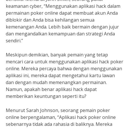
keamanan cyber, “Menggunakan aplikasi hack dalam
permainan poker online dapat membuat akun Anda
diblokir dan Anda bisa kehilangan semua
kemenangan Anda. Lebih baik bermain dengan jujur
dan mengandalkan kemampuan dan strategi Anda
sendiri.”
Meskipun demikian, banyak pemain yang tetap
mencari cara untuk menggunakan aplikasi hack poker
online. Mereka percaya bahwa dengan menggunakan
aplikasi ini, mereka dapat mengetahui kartu lawan
dan dengan mudah memenangkan permainan.
Namun, apakah benar aplikasi hack dapat
memberikan keuntungan seperti itu?
Menurut Sarah Johnson, seorang pemain poker
online berpengalaman, “Aplikasi hack poker online
sebenarnya tidak ada rahasia di baliknya. Mereka