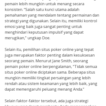
pemain lebih mungkin untuk menang secara
konsisten. “Salah satu kunci utama adalah
pemahaman yang mendalam tentang permainan dan
strategi yang digunakan. Selain itu, memiliki kontrol
emosi yang baik juga sangat penting untuk
menghindari keputusan impulsif yang dapat
merugikan,” ungkap Doe.
Selain itu, pemilihan situs poker online yang tepat
juga merupakan faktor penting dalam kesuksesan
seorang pemain. Menurut Jane Smith, seorang
pemain poker online berpengalaman, “Tidak semua
situs poker online diciptakan sama. Beberapa situs
mungkin memiliki tingkat persaingan yang lebih
rendah atau sistem keamanan yang lebih baik, yang
dapat memengaruhi peluang menang Anda.”
Selain faktor-faktor tersebut, ada juga strategi