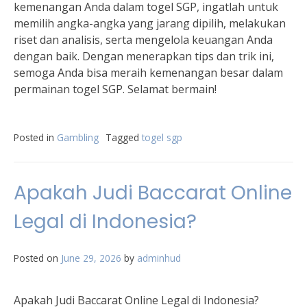
kemenangan Anda dalam togel SGP, ingatlah untuk
memilih angka-angka yang jarang dipilih, melakukan
riset dan analisis, serta mengelola keuangan Anda
dengan baik. Dengan menerapkan tips dan trik ini,
semoga Anda bisa meraih kemenangan besar dalam
permainan togel SGP. Selamat bermain!
Posted in
Gambling
Tagged
togel sgp
Apakah Judi Baccarat Online
Legal di Indonesia?
Posted on
June 29, 2026
by
adminhud
Apakah Judi Baccarat Online Legal di Indonesia?