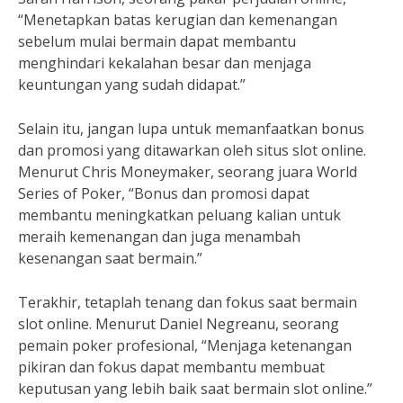
“Menetapkan batas kerugian dan kemenangan
sebelum mulai bermain dapat membantu
menghindari kekalahan besar dan menjaga
keuntungan yang sudah didapat.”
Selain itu, jangan lupa untuk memanfaatkan bonus
dan promosi yang ditawarkan oleh situs slot online.
Menurut Chris Moneymaker, seorang juara World
Series of Poker, “Bonus dan promosi dapat
membantu meningkatkan peluang kalian untuk
meraih kemenangan dan juga menambah
kesenangan saat bermain.”
Terakhir, tetaplah tenang dan fokus saat bermain
slot online. Menurut Daniel Negreanu, seorang
pemain poker profesional, “Menjaga ketenangan
pikiran dan fokus dapat membantu membuat
keputusan yang lebih baik saat bermain slot online.”