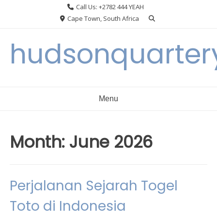
Skip
Call Us: +2782 444 YEAH
to
Cape Town, South Africa
content
hudsonquarter
Menu
Month:
June 2026
Perjalanan Sejarah Togel
Toto di Indonesia