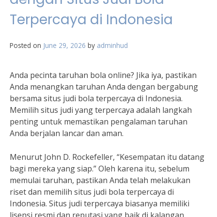
Terpercaya di Indonesia
Posted on
June 29, 2026
by
adminhud
Anda pecinta taruhan bola online? Jika iya, pastikan
Anda menangkan taruhan Anda dengan bergabung
bersama situs judi bola terpercaya di Indonesia.
Memilih situs judi yang terpercaya adalah langkah
penting untuk memastikan pengalaman taruhan
Anda berjalan lancar dan aman.
Menurut John D. Rockefeller, “Kesempatan itu datang
bagi mereka yang siap.” Oleh karena itu, sebelum
memulai taruhan, pastikan Anda telah melakukan
riset dan memilih situs judi bola terpercaya di
Indonesia. Situs judi terpercaya biasanya memiliki
lisensi resmi dan reputasi yang baik di kalangan