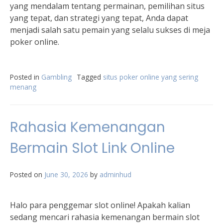
yang mendalam tentang permainan, pemilihan situs
yang tepat, dan strategi yang tepat, Anda dapat
menjadi salah satu pemain yang selalu sukses di meja
poker online.
Posted in
Gambling
Tagged
situs poker online yang sering
menang
Rahasia Kemenangan
Bermain Slot Link Online
Posted on
June 30, 2026
by
adminhud
Halo para penggemar slot online! Apakah kalian
sedang mencari rahasia kemenangan bermain slot