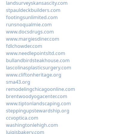
landsurveyskansascity.com
stpauldeckbuilders.com
footingsunlimited.com
runsnoqualmie.com
www.docsdrugs.com
www.margiesdiner.com
fdlchowder.com
www.needlepointsltd.com
bullandbirdsteakhouse.com
lascolinasplasticsurgery.com
www.cliftonheritage.org
sma43.org
remodelingchicagoonline.com
brentwoodyogacenter.com
www.tiptonlandscaping.com
steppingupstewardship.org
ccvoptica.com
washingtonlehigh.com
luigisbakery.com