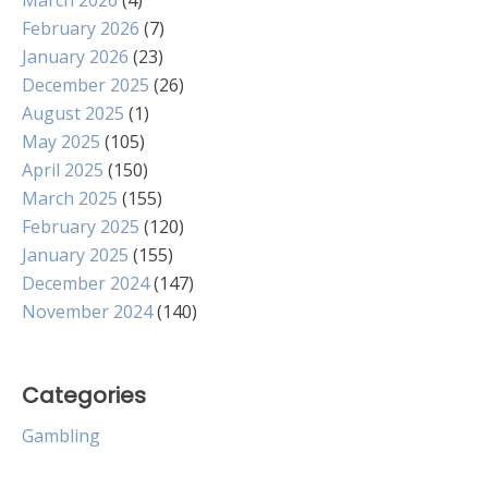
March 2026
(4)
February 2026
(7)
January 2026
(23)
December 2025
(26)
August 2025
(1)
May 2025
(105)
April 2025
(150)
March 2025
(155)
February 2025
(120)
January 2025
(155)
December 2024
(147)
November 2024
(140)
Categories
Gambling