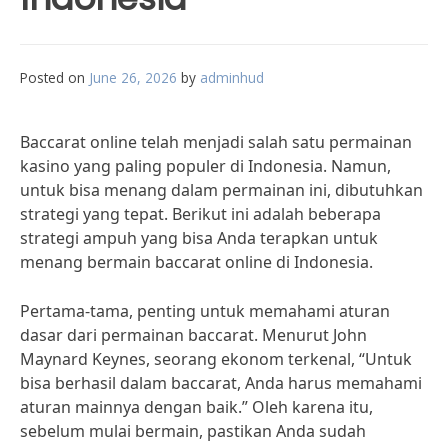
Posted on
June 26, 2026
by
adminhud
Baccarat online telah menjadi salah satu permainan
kasino yang paling populer di Indonesia. Namun,
untuk bisa menang dalam permainan ini, dibutuhkan
strategi yang tepat. Berikut ini adalah beberapa
strategi ampuh yang bisa Anda terapkan untuk
menang bermain baccarat online di Indonesia.
Pertama-tama, penting untuk memahami aturan
dasar dari permainan baccarat. Menurut John
Maynard Keynes, seorang ekonom terkenal, “Untuk
bisa berhasil dalam baccarat, Anda harus memahami
aturan mainnya dengan baik.” Oleh karena itu,
sebelum mulai bermain, pastikan Anda sudah