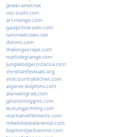
janekramer.net
nizi-sushi.com
art-mengo.com
gaiaprimeradio.com
tammiebrown.net
dutonc.com
thelongescape.com
mattolegrange.com
junglelodgecostarica.com
christianfestivals.org
visitcountrykitchen.com
algarve-dolphins.com
alanveingrad.com
ginosonhiggins.com
wutungprinting.com
maritalsettlements.com
milwbikeskaterental.com
baymontjacksonms.com