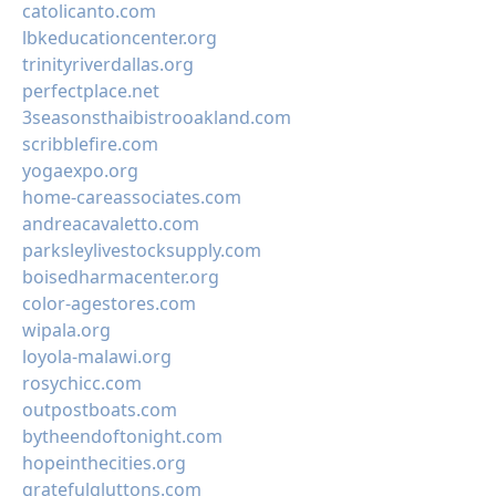
catolicanto.com
lbkeducationcenter.org
trinityriverdallas.org
perfectplace.net
3seasonsthaibistrooakland.com
scribblefire.com
yogaexpo.org
home-careassociates.com
andreacavaletto.com
parksleylivestocksupply.com
boisedharmacenter.org
color-agestores.com
wipala.org
loyola-malawi.org
rosychicc.com
outpostboats.com
bytheendoftonight.com
hopeinthecities.org
gratefulgluttons.com