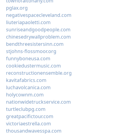
townofaltonany.com
pglax.org
negativespacecleveland.com
liuteriapaoletti.com
sunriseandgoodpeople.com
chinesedrywallproblem.com
bendthreesistersinn.com
stjohns-flossmoor.org
funnyboneusa.com
cookiedustermusic.com
reconstructionensemble.org
kavitafabrics.com
luchavolcanica.com
holycownm.com
nationwidetruckservice.com
turtleclubpg.com
greatpacifictour.com
victoriaestrella.com
thousandwavesspa.com