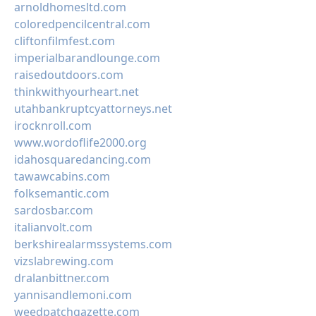
arnoldhomesltd.com
coloredpencilcentral.com
cliftonfilmfest.com
imperialbarandlounge.com
raisedoutdoors.com
thinkwithyourheart.net
utahbankruptcyattorneys.net
irocknroll.com
www.wordoflife2000.org
idahosquaredancing.com
tawawcabins.com
folksemantic.com
sardosbar.com
italianvolt.com
berkshirealarmssystems.com
vizslabrewing.com
dralanbittner.com
yannisandlemoni.com
weedpatchgazette.com