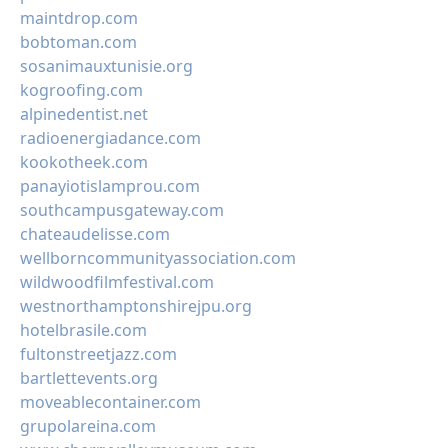
maintdrop.com
bobtoman.com
sosanimauxtunisie.org
kogroofing.com
alpinedentist.net
radioenergiadance.com
kookotheek.com
panayiotislamprou.com
southcampusgateway.com
chateaudelisse.com
wellborncommunityassociation.com
wildwoodfilmfestival.com
westnorthamptonshirejpu.org
hotelbrasile.com
fultonstreetjazz.com
bartlettevents.org
moveablecontainer.com
grupolareina.com