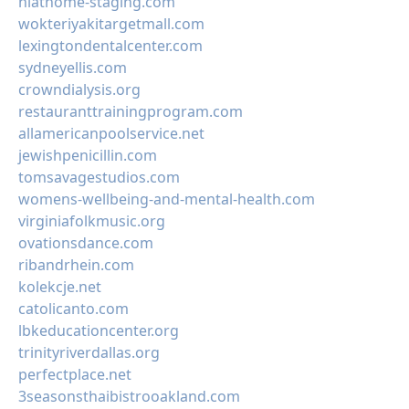
hlathome-staging.com
wokteriyakitargetmall.com
lexingtondentalcenter.com
sydneyellis.com
crowndialysis.org
restauranttrainingprogram.com
allamericanpoolservice.net
jewishpenicillin.com
tomsavagestudios.com
womens-wellbeing-and-mental-health.com
virginiafolkmusic.org
ovationsdance.com
ribandrhein.com
kolekcje.net
catolicanto.com
lbkeducationcenter.org
trinityriverdallas.org
perfectplace.net
3seasonsthaibistrooakland.com