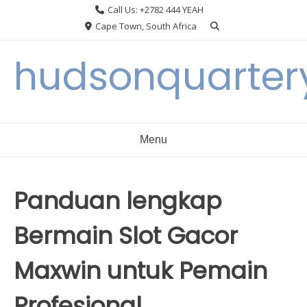
Skip
Call Us: +2782 444 YEAH
to
Cape Town, South Africa
content
hudsonquarter
Menu
Panduan lengkap
Bermain Slot Gacor
Maxwin untuk Pemain
Profesional