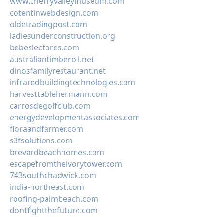
www.cherryvalleymuseum.com
cotentinwebdesign.com
oldetradingpost.com
ladiesunderconstruction.org
bebeslectores.com
australiantimberoil.net
dinosfamilyrestaurant.net
infraredbuildingtechnologies.com
harvesttablehermann.com
carrosdegolfclub.com
energydevelopmentassociates.com
floraandfarmer.com
s3fsolutions.com
brevardbeachhomes.com
escapefromtheivorytower.com
743southchadwick.com
india-northeast.com
roofing-palmbeach.com
dontfightthefuture.com