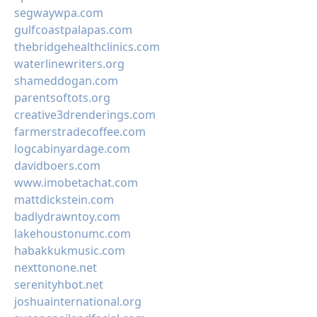
segwaywpa.com
gulfcoastpalapas.com
thebridgehealthclinics.com
waterlinewriters.org
shameddogan.com
parentsoftots.org
creative3drenderings.com
farmerstradecoffee.com
logcabinyardage.com
davidboers.com
www.imobetachat.com
mattdickstein.com
badlydrawntoy.com
lakehoustonumc.com
habakkukmusic.com
nexttonone.net
serenityhbot.net
joshuainternational.org