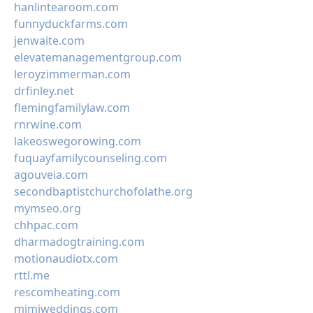
hanlintearoom.com
funnyduckfarms.com
jenwaite.com
elevatemanagementgroup.com
leroyzimmerman.com
drfinley.net
flemingfamilylaw.com
rnrwine.com
lakeoswegorowing.com
fuquayfamilycounseling.com
agouveia.com
secondbaptistchurchofolathe.org
mymseo.org
chhpac.com
dharmadogtraining.com
motionaudiotx.com
rttl.me
rescomheating.com
mimiweddings.com