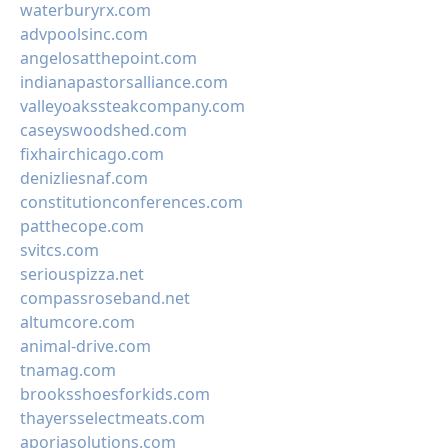
waterburyrx.com
advpoolsinc.com
angelosatthepoint.com
indianapastorsalliance.com
valleyoakssteakcompany.com
caseyswoodshed.com
fixhairchicago.com
denizliesnaf.com
constitutionconferences.com
patthecope.com
svitcs.com
seriouspizza.net
compassroseband.net
altumcore.com
animal-drive.com
tnamag.com
brooksshoesforkids.com
thayersselectmeats.com
aporiasolutions.com