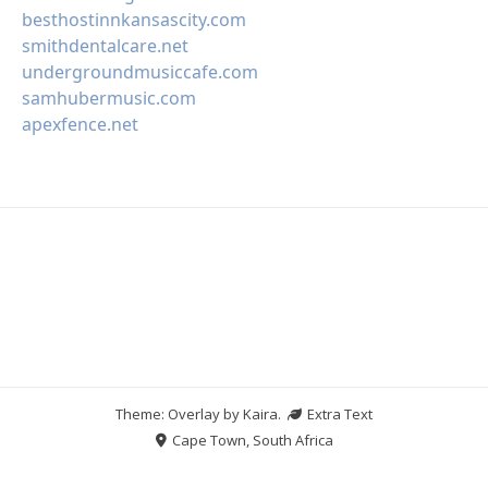
besthostinnkansascity.com
smithdentalcare.net
undergroundmusiccafe.com
samhubermusic.com
apexfence.net
Theme: Overlay by
Kaira
.
Extra Text
Cape Town, South Africa