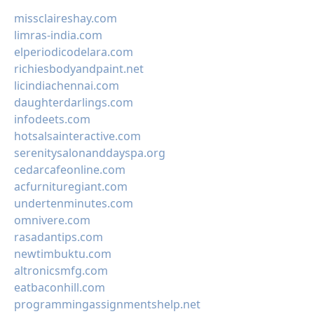
missclaireshay.com
limras-india.com
elperiodicodelara.com
richiesbodyandpaint.net
licindiachennai.com
daughterdarlings.com
infodeets.com
hotsalsainteractive.com
serenitysalonanddayspa.org
cedarcafeonline.com
acfurnituregiant.com
undertenminutes.com
omnivere.com
rasadantips.com
newtimbuktu.com
altronicsmfg.com
eatbaconhill.com
programmingassignmentshelp.net