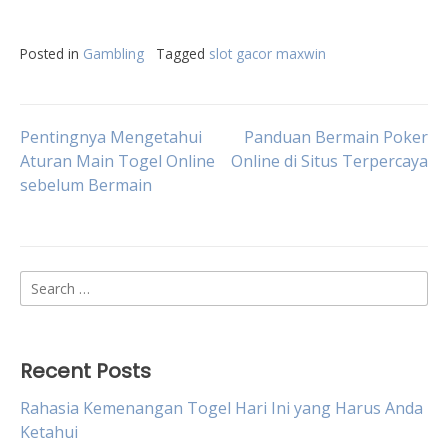
Posted in
Gambling
Tagged
slot gacor maxwin
Post
Pentingnya Mengetahui
Panduan Bermain Poker
Aturan Main Togel Online
Online di Situs Terpercaya
sebelum Bermain
navigation
Search
for:
Recent Posts
Rahasia Kemenangan Togel Hari Ini yang Harus Anda
Ketahui