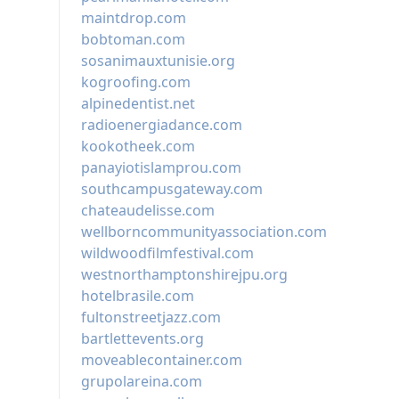
maintdrop.com
bobtoman.com
sosanimauxtunisie.org
kogroofing.com
alpinedentist.net
radioenergiadance.com
kookotheek.com
panayiotislamprou.com
southcampusgateway.com
chateaudelisse.com
wellborncommunityassociation.com
wildwoodfilmfestival.com
westnorthamptonshirejpu.org
hotelbrasile.com
fultonstreetjazz.com
bartlettevents.org
moveablecontainer.com
grupolareina.com