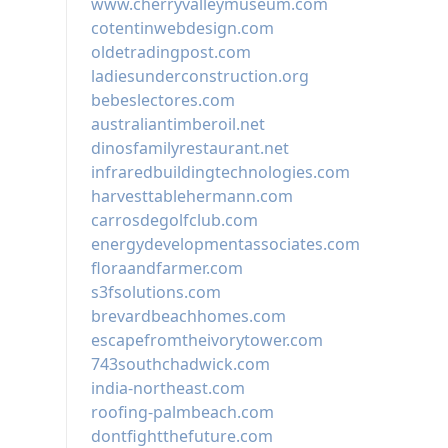
www.cherryvalleymuseum.com
cotentinwebdesign.com
oldetradingpost.com
ladiesunderconstruction.org
bebeslectores.com
australiantimberoil.net
dinosfamilyrestaurant.net
infraredbuildingtechnologies.com
harvesttablehermann.com
carrosdegolfclub.com
energydevelopmentassociates.com
floraandfarmer.com
s3fsolutions.com
brevardbeachhomes.com
escapefromtheivorytower.com
743southchadwick.com
india-northeast.com
roofing-palmbeach.com
dontfightthefuture.com