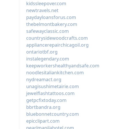
kidssleepover.com
newtravels.net
paydayloansforus.com
thebelmontbakery.com
safewayclassic.com
countrysidewoodcrafts.com
appliancerepairchicagoil.org
ontariotbf.org
instalegendary.com
keepworkershealthyandsafe.com
noodlesitaliankitchen.com
nydreamact.org
unagisushimetairie.com
jewelflashtattoos.com
getpcfixtoday.com
bbrtbandra.org
bluebonnetcountry.com
epicclipart.com
pearlmanilahotel.com