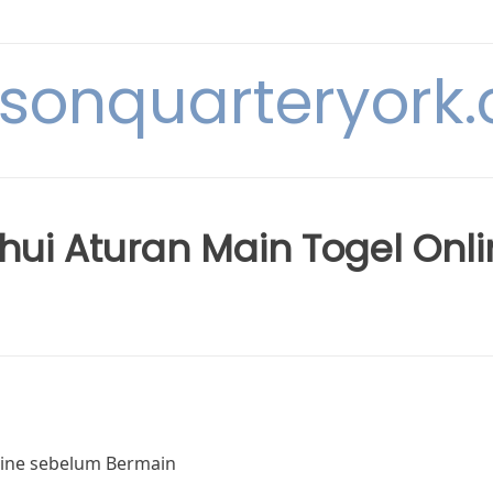
sonquarteryork
ui Aturan Main Togel Onli
line sebelum Bermain