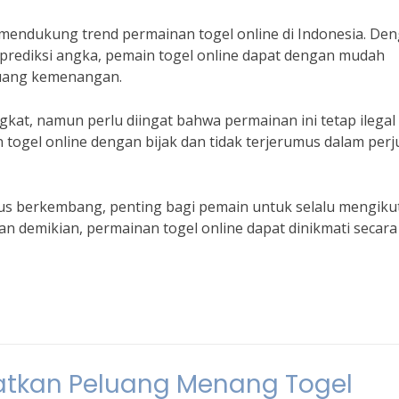
t mendukung trend permainan togel online di Indonesia. De
an prediksi angka, pemain togel online dapat dengan mudah
luang kemenangan.
kat, namun perlu diingat bahwa permainan ini tetap ilegal 
togel online dengan bijak dan tidak terjerumus dalam perj
us berkembang, penting bagi pemain untuk selalu mengikut
 demikian, permainan togel online dapat dinikmati secara
atkan Peluang Menang Togel