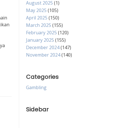
August 2025
(1)
May 2025
(105)
main
April 2025
(150)
ikan
March 2025
(155)
February 2025
(120)
January 2025
(155)
nya
December 2024
(147)
November 2024
(140)
Categories
Gambling
Sidebar