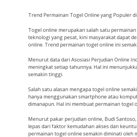
Trend Permainan Togel Online yang Populer di
Togel online merupakan salah satu permainan
teknologi yang pesat, kini masyarakat dapat 
online. Trend permainan togel online ini semak
Menurut data dari Asosiasi Perjudian Online In
meningkat setiap tahunnya. Hal ini menunjukk
semakin tinggi.
Salah satu alasan mengapa togel online semak
hanya menggunakan smartphone atau komputer
dimanapun. Hal ini membuat permainan togel o
Menurut pakar perjudian online, Budi Santoso,
lepas dari faktor kemudahan akses dan keuntu
permainan togel online semakin diminati oleh 