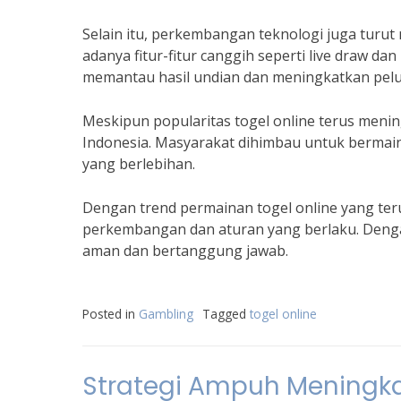
Selain itu, perkembangan teknologi juga turu
adanya fitur-fitur canggih seperti live draw d
memantau hasil undian dan meningkatkan pe
Meskipun popularitas togel online terus mening
Indonesia. Masyarakat dihimbau untuk bermain 
yang berlebihan.
Dengan trend permainan togel online yang ter
perkembangan dan aturan yang berlaku. Dengan
aman dan bertanggung jawab.
Posted in
Gambling
Tagged
togel online
Strategi Ampuh Meningk