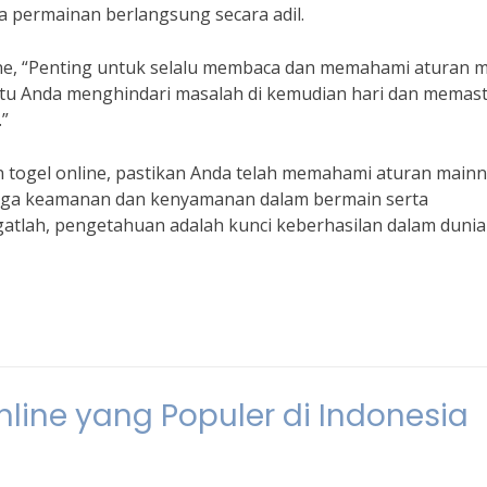
permainan berlangsung secara adil.
ine, “Penting untuk selalu membaca dan memahami aturan 
tu Anda menghindari masalah di kemudian hari dan memast
”
 togel online, pastikan Anda telah memahami aturan main
jaga keamanan dan kenyamanan dalam bermain serta
gatlah, pengetahuan adalah kunci keberhasilan dalam dunia
line yang Populer di Indonesia