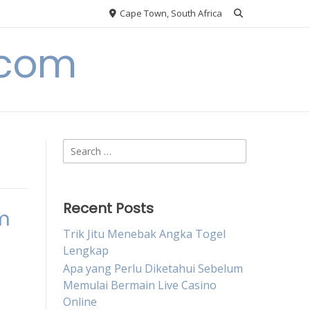
Cape Town, South Africa
.com
Search
for:
Recent Posts
m
Trik Jitu Menebak Angka Togel
Lengkap
Apa yang Perlu Diketahui Sebelum
Memulai Bermain Live Casino
Online