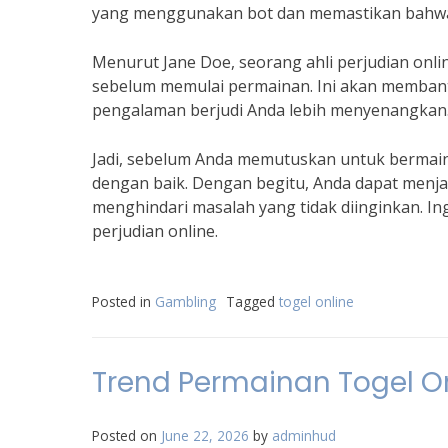
yang menggunakan bot dan memastikan bahwa 
Menurut Jane Doe, seorang ahli perjudian onl
sebelum memulai permainan. Ini akan memban
pengalaman berjudi Anda lebih menyenangkan.
Jadi, sebelum Anda memutuskan untuk bermain
dengan baik. Dengan begitu, Anda dapat men
menghindari masalah yang tidak diinginkan. In
perjudian online.
Posted in
Gambling
Tagged
togel online
Trend Permainan Togel On
Posted on
June 22, 2026
by
adminhud