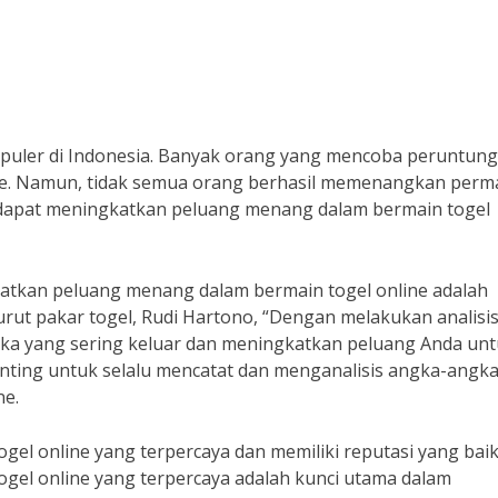
opuler di Indonesia. Banyak orang yang mencoba peruntun
ine. Namun, tidak semua orang berhasil memenangkan perm
ng dapat meningkatkan peluang menang dalam bermain togel
katkan peluang menang dalam bermain togel online adalah
rut pakar togel, Rudi Hartono, “Dengan melakukan analisis
gka yang sering keluar dan meningkatkan peluang Anda un
nting untuk selalu mencatat dan menganalisis angka-angk
ne.
ogel online yang terpercaya dan memiliki reputasi yang baik
ogel online yang terpercaya adalah kunci utama dalam