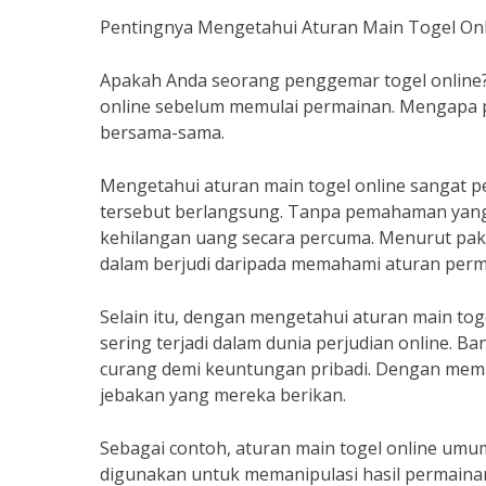
Pentingnya Mengetahui Aturan Main Togel On
Apakah Anda seorang penggemar togel online? 
online sebelum memulai permainan. Mengapa p
bersama-sama.
Mengetahui aturan main togel online sangat
tersebut berlangsung. Tanpa pemahaman yang
kehilangan uang secara percuma. Menurut pakar
dalam berjudi daripada memahami aturan permain
Selain itu, dengan mengetahui aturan main toge
sering terjadi dalam dunia perjudian online. Ba
curang demi keuntungan pribadi. Dengan mema
jebakan yang mereka berikan.
Sebagai contoh, aturan main togel online um
digunakan untuk memanipulasi hasil permainan