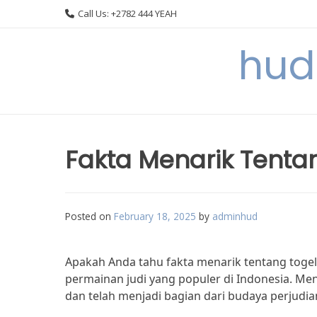
Skip
Call Us: +2782 444 YEAH
to
content
hud
Fakta Menarik Tentan
Posted on
February 18, 2025
by
adminhud
Apakah Anda tahu fakta menarik tentang togel o
permainan judi yang populer di Indonesia. Men
dan telah menjadi bagian dari budaya perjudian