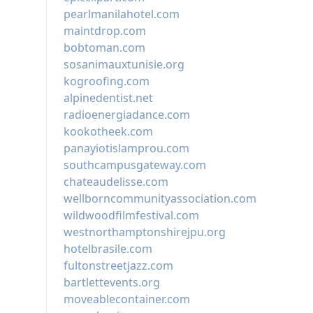
pearlmanilahotel.com
maintdrop.com
bobtoman.com
sosanimauxtunisie.org
kogroofing.com
alpinedentist.net
radioenergiadance.com
kookotheek.com
panayiotislamprou.com
southcampusgateway.com
chateaudelisse.com
wellborncommunityassociation.com
wildwoodfilmfestival.com
westnorthamptonshirejpu.org
hotelbrasile.com
fultonstreetjazz.com
bartlettevents.org
moveablecontainer.com