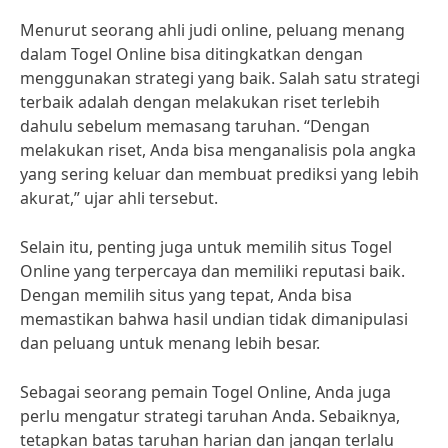
Menurut seorang ahli judi online, peluang menang
dalam Togel Online bisa ditingkatkan dengan
menggunakan strategi yang baik. Salah satu strategi
terbaik adalah dengan melakukan riset terlebih
dahulu sebelum memasang taruhan. “Dengan
melakukan riset, Anda bisa menganalisis pola angka
yang sering keluar dan membuat prediksi yang lebih
akurat,” ujar ahli tersebut.
Selain itu, penting juga untuk memilih situs Togel
Online yang terpercaya dan memiliki reputasi baik.
Dengan memilih situs yang tepat, Anda bisa
memastikan bahwa hasil undian tidak dimanipulasi
dan peluang untuk menang lebih besar.
Sebagai seorang pemain Togel Online, Anda juga
perlu mengatur strategi taruhan Anda. Sebaiknya,
tetapkan batas taruhan harian dan jangan terlalu