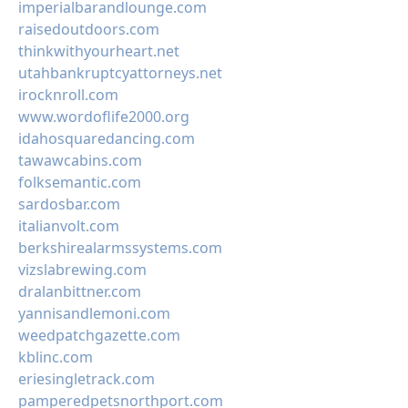
imperialbarandlounge.com
raisedoutdoors.com
thinkwithyourheart.net
utahbankruptcyattorneys.net
irocknroll.com
www.wordoflife2000.org
idahosquaredancing.com
tawawcabins.com
folksemantic.com
sardosbar.com
italianvolt.com
berkshirealarmssystems.com
vizslabrewing.com
dralanbittner.com
yannisandlemoni.com
weedpatchgazette.com
kblinc.com
eriesingletrack.com
pamperedpetsnorthport.com