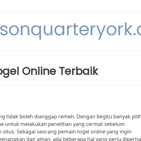
sonquarteryork
ogel Online Terbaik
ng tidak boleh dianggap remeh. Dengan begitu banyak pili
line untuk melakukan penelitian yang cermat sebelum
tus. Sebagai seorang pemain togel online yang ingin
nangkan dan aman, ada beberapa hal yang perlu diperha