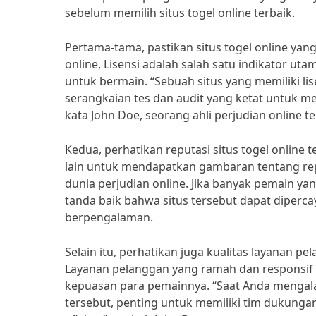
sebelum memilih situs togel online terbaik.
Pertama-tama, pastikan situs togel online yang
online, Lisensi adalah salah satu indikator u
untuk bermain. “Sebuah situs yang memiliki l
serangkaian tes dan audit yang ketat untuk m
kata John Doe, seorang ahli perjudian online 
Kedua, perhatikan reputasi situs togel online 
lain untuk mendapatkan gambaran tentang repu
dunia perjudian online. Jika banyak pemain yan
tanda baik bahwa situs tersebut dapat dipercay
berpengalaman.
Selain itu, perhatikan juga kualitas layanan pe
Layanan pelanggan yang ramah dan responsif 
kepuasan para pemainnya. “Saat Anda mengalam
tersebut, penting untuk memiliki tim dukung