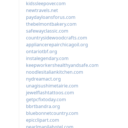
kidssleepover.com
newtravels.net
paydayloansforus.com
thebelmontbakery.com
safewayclassic.com
countrysidewoodcrafts.com
appliancerepairchicagoil.org
ontariotbf.org
instalegendary.com
keepworkershealthyandsafe.com
noodlesitaliankitchen.com
nydreamact.org
unagisushimetairie.com
jewelflashtattoos.com
getpcfixtoday.com
bbrtbandra.org
bluebonnetcountry.com
epicclipart.com
pearlmanilahotel.com