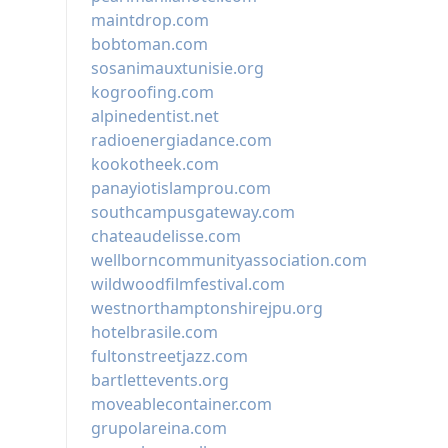
maintdrop.com
bobtoman.com
sosanimauxtunisie.org
kogroofing.com
alpinedentist.net
radioenergiadance.com
kookotheek.com
panayiotislamprou.com
southcampusgateway.com
chateaudelisse.com
wellborncommunityassociation.com
wildwoodfilmfestival.com
westnorthamptonshirejpu.org
hotelbrasile.com
fultonstreetjazz.com
bartlettevents.org
moveablecontainer.com
grupolareina.com