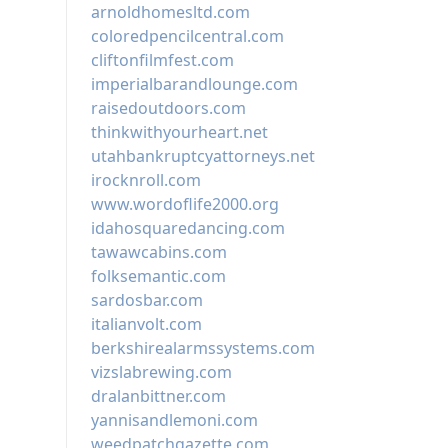
arnoldhomesltd.com
coloredpencilcentral.com
cliftonfilmfest.com
imperialbarandlounge.com
raisedoutdoors.com
thinkwithyourheart.net
utahbankruptcyattorneys.net
irocknroll.com
www.wordoflife2000.org
idahosquaredancing.com
tawawcabins.com
folksemantic.com
sardosbar.com
italianvolt.com
berkshirealarmssystems.com
vizslabrewing.com
dralanbittner.com
yannisandlemoni.com
weedpatchgazette.com