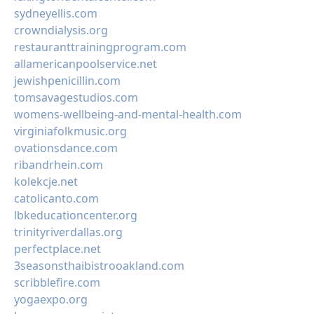
sydneyellis.com
crowndialysis.org
restauranttrainingprogram.com
allamericanpoolservice.net
jewishpenicillin.com
tomsavagestudios.com
womens-wellbeing-and-mental-health.com
virginiafolkmusic.org
ovationsdance.com
ribandrhein.com
kolekcje.net
catolicanto.com
lbkeducationcenter.org
trinityriverdallas.org
perfectplace.net
3seasonsthaibistrooakland.com
scribblefire.com
yogaexpo.org