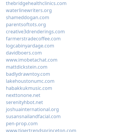
thebridgehealthclinics.com
waterlinewriters.org
shameddogan.com
parentsoftots.org
creative3drenderings.com
farmerstradecoffee.com
logcabinyardage.com
davidboers.com
www.imobetachat.com
mattdickstein.com
badlydrawntoy.com
lakehoustonumc.com
habakkukmusic.com
nexttonone.net
serenityhbot.net
joshuainternational.org
susansnailandfacial.com
pen-prop.com
www.tigertrendsprinceton.com