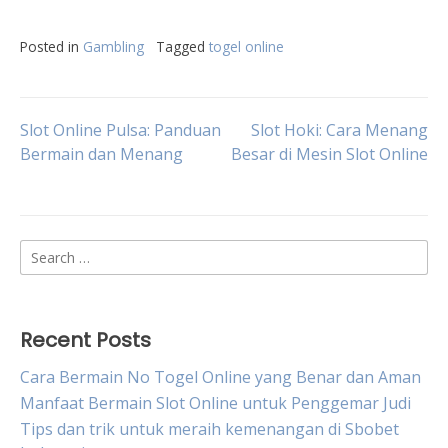
Posted in
Gambling
Tagged
togel online
Post
Slot Online Pulsa: Panduan
Slot Hoki: Cara Menang
Bermain dan Menang
Besar di Mesin Slot Online
navigation
Search
for:
Recent Posts
Cara Bermain No Togel Online yang Benar dan Aman
Manfaat Bermain Slot Online untuk Penggemar Judi
Tips dan trik untuk meraih kemenangan di Sbobet