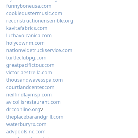
funnyboneusa.com
cookiedustermusic.com
reconstructionensemble.org
kavitafabrics.com
luchavolcanica.com
holycownm.com
nationwidetruckservice.com
turtleclubpg.com
greatpacifictour.com
victoriaestrella.com
thousandwavesspa.com
courtlandcenter.com
neilfindlaymsp.com
avicollisrestaurant.com
drcconline.org
v
theplacebarandgrill.com
waterburyrx.com
advpoolsinc.com