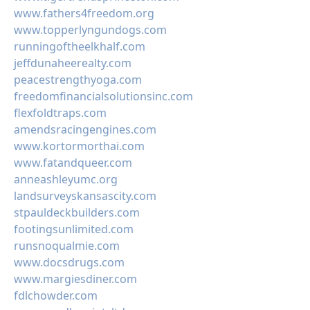
www.fathers4freedom.org
www.topperlyngundogs.com
runningoftheelkhalf.com
jeffdunaheerealty.com
peacestrengthyoga.com
freedomfinancialsolutionsinc.com
flexfoldtraps.com
amendsracingengines.com
www.kortormorthai.com
www.fatandqueer.com
anneashleyumc.org
landsurveyskansascity.com
stpauldeckbuilders.com
footingsunlimited.com
runsnoqualmie.com
www.docsdrugs.com
www.margiesdiner.com
fdlchowder.com