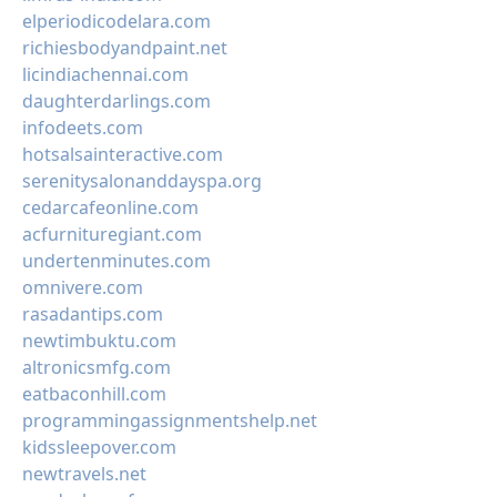
elperiodicodelara.com
richiesbodyandpaint.net
licindiachennai.com
daughterdarlings.com
infodeets.com
hotsalsainteractive.com
serenitysalonanddayspa.org
cedarcafeonline.com
acfurnituregiant.com
undertenminutes.com
omnivere.com
rasadantips.com
newtimbuktu.com
altronicsmfg.com
eatbaconhill.com
programmingassignmentshelp.net
kidssleepover.com
newtravels.net