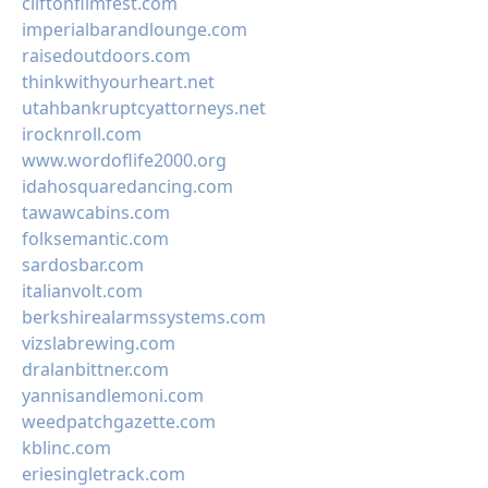
cliftonfilmfest.com
imperialbarandlounge.com
raisedoutdoors.com
thinkwithyourheart.net
utahbankruptcyattorneys.net
irocknroll.com
www.wordoflife2000.org
idahosquaredancing.com
tawawcabins.com
folksemantic.com
sardosbar.com
italianvolt.com
berkshirealarmssystems.com
vizslabrewing.com
dralanbittner.com
yannisandlemoni.com
weedpatchgazette.com
kblinc.com
eriesingletrack.com