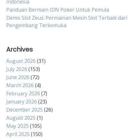
Indonesia
Panduan Bermain IDN Poker Untuk Pemula
Demo Slot Zeus: Permainan Mesin Slot Terbaik dari
Pengembang Terkemuka
Archives
August 2026
(31)
July 2026
(153)
June 2026
(72)
March 2026
(4)
February 2026
(7)
January 2026
(23)
December 2025
(26)
August 2025
(1)
May 2025
(105)
April 2025
(150)