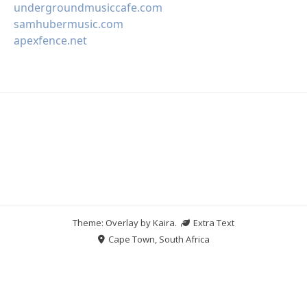
undergroundmusiccafe.com
samhubermusic.com
apexfence.net
Theme: Overlay by
Kaira
.
Extra Text
Cape Town, South Africa