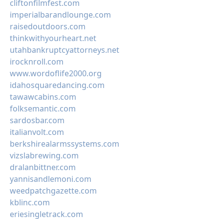
cliftonfilmfest.com
imperialbarandlounge.com
raisedoutdoors.com
thinkwithyourheart.net
utahbankruptcyattorneys.net
irocknroll.com
www.wordoflife2000.org
idahosquaredancing.com
tawawcabins.com
folksemantic.com
sardosbar.com
italianvolt.com
berkshirealarmssystems.com
vizslabrewing.com
dralanbittner.com
yannisandlemoni.com
weedpatchgazette.com
kblinc.com
eriesingletrack.com