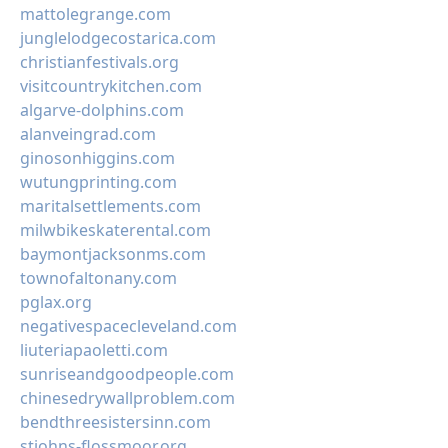
mattolegrange.com
junglelodgecostarica.com
christianfestivals.org
visitcountrykitchen.com
algarve-dolphins.com
alanveingrad.com
ginosonhiggins.com
wutungprinting.com
maritalsettlements.com
milwbikeskaterental.com
baymontjacksonms.com
townofaltonany.com
pglax.org
negativespacecleveland.com
liuteriapaoletti.com
sunriseandgoodpeople.com
chinesedrywallproblem.com
bendthreesistersinn.com
stjohns-flossmoor.org