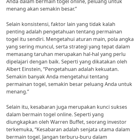
Anda dalam bermain togel online, peluang untuk
menang akan semakin besar.”
Selain konsistensi, faktor lain yang tidak kalah
penting adalah pengetahuan tentang permainan
togel itu sendiri. Mengetahui aturan main, pola angka
yang sering muncul, serta strategi yang tepat dalam
memasang taruhan merupakan hal-hal yang perlu
dipelajari dengan baik. Seperti yang dikatakan oleh
Albert Einstein, “Pengetahuan adalah kekuatan.
Semakin banyak Anda mengetahui tentang
permainan togel, semakin besar peluang Anda untuk
menang.”
Selain itu, kesabaran juga merupakan kunci sukses
dalam bermain togel online. Seperti yang
diungkapkan oleh Warren Buffet, seorang investor
terkemuka, “Kesabaran adalah senjata utama dalam
bermain togel. Jangan terburu-buru dalam