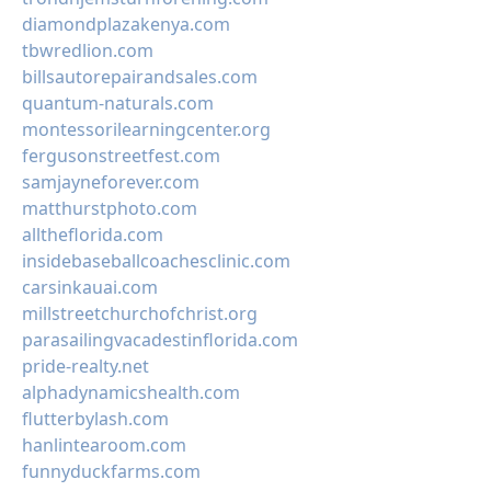
diamondplazakenya.com
tbwredlion.com
billsautorepairandsales.com
quantum-naturals.com
montessorilearningcenter.org
fergusonstreetfest.com
samjayneforever.com
matthurstphoto.com
alltheflorida.com
insidebaseballcoachesclinic.com
carsinkauai.com
millstreetchurchofchrist.org
parasailingvacadestinflorida.com
pride-realty.net
alphadynamicshealth.com
flutterbylash.com
hanlintearoom.com
funnyduckfarms.com