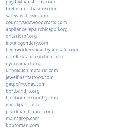
paydayloansforus.com
thebelmontbakery.com
safewayclassic.com
countrysidewoodcrafts.com
appliancerepairchicagoil.org
ontariotbf.org
instalegendary.com
keepworkershealthyandsafe.com
noodlesitaliankitchen.com
nydreamact.org
unagisushimetairie.com
jewelflashtattoos.com
getpcfixtoday.com
bbrtbandra.org
bluebonnetcountry.com
epicclipart.com
pearlmanilahotel.com
maintdrop.com
bobtoman.com