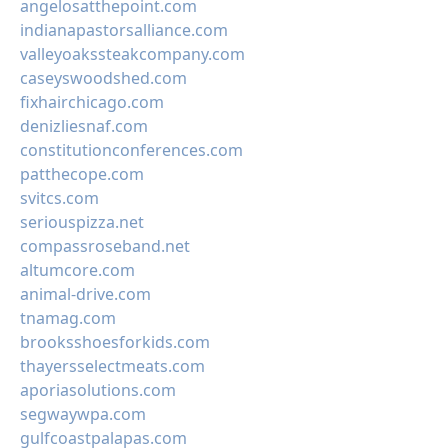
angelosatthepoint.com
indianapastorsalliance.com
valleyoakssteakcompany.com
caseyswoodshed.com
fixhairchicago.com
denizliesnaf.com
constitutionconferences.com
patthecope.com
svitcs.com
seriouspizza.net
compassroseband.net
altumcore.com
animal-drive.com
tnamag.com
brooksshoesforkids.com
thayersselectmeats.com
aporiasolutions.com
segwaywpa.com
gulfcoastpalapas.com