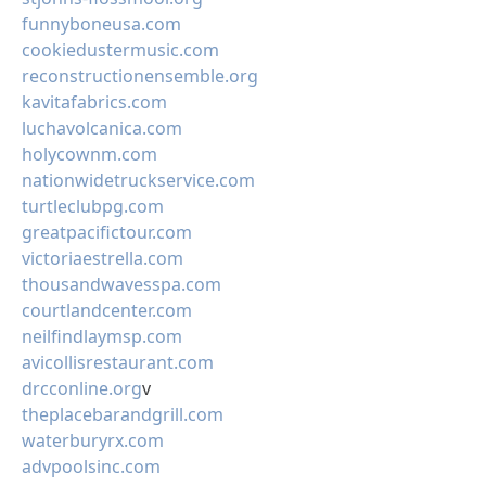
funnyboneusa.com
cookiedustermusic.com
reconstructionensemble.org
kavitafabrics.com
luchavolcanica.com
holycownm.com
nationwidetruckservice.com
turtleclubpg.com
greatpacifictour.com
victoriaestrella.com
thousandwavesspa.com
courtlandcenter.com
neilfindlaymsp.com
avicollisrestaurant.com
drcconline.org
v
theplacebarandgrill.com
waterburyrx.com
advpoolsinc.com