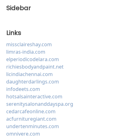
Sidebar
Links
missclaireshay.com
limras-india.com
elperiodicodelara.com
richiesbodyandpaint.net
licindiachennai.com
daughterdarlings.com
infodeets.com
hotsalsainteractive.com
serenitysalonanddayspa.org
cedarcafeonline.com
acfurnituregiant.com
undertenminutes.com
omnivere.com