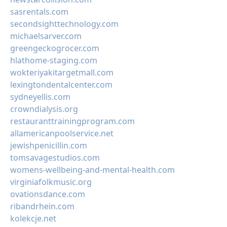
sasrentals.com
secondsighttechnology.com
michaelsarver.com
greengeckogrocer.com
hlathome-staging.com
wokteriyakitargetmall.com
lexingtondentalcenter.com
sydneyellis.com
crowndialysis.org
restauranttrainingprogram.com
allamericanpoolservice.net
jewishpenicillin.com
tomsavagestudios.com
womens-wellbeing-and-mental-health.com
virginiafolkmusic.org
ovationsdance.com
ribandrhein.com
kolekcje.net