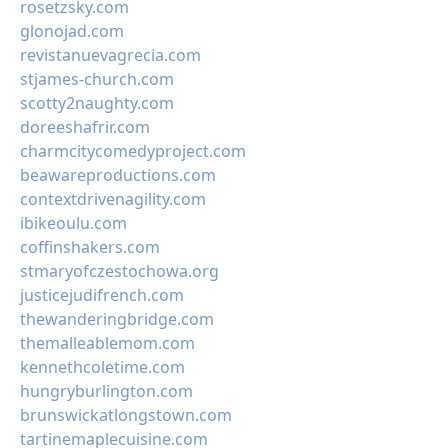
rosetzsky.com
glonojad.com
revistanuevagrecia.com
stjames-church.com
scotty2naughty.com
doreeshafrir.com
charmcitycomedyproject.com
beawareproductions.com
contextdrivenagility.com
ibikeoulu.com
coffinshakers.com
stmaryofczestochowa.org
justicejudifrench.com
thewanderingbridge.com
themalleablemom.com
kennethcoletime.com
hungryburlington.com
brunswickatlongstown.com
tartinemaplecuisine.com