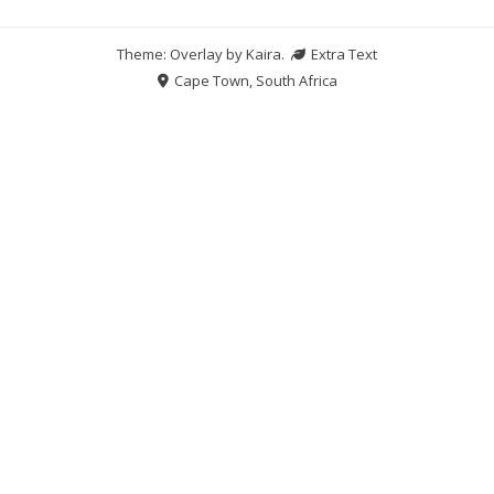
Theme: Overlay by
Kaira
.
Extra Text
Cape Town, South Africa