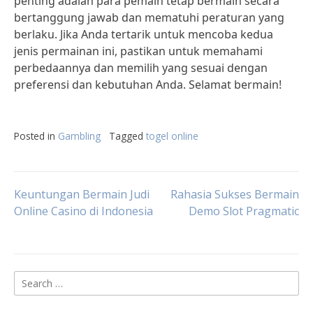
penting adalah para pemain tetap bermain secara
bertanggung jawab dan mematuhi peraturan yang
berlaku. Jika Anda tertarik untuk mencoba kedua
jenis permainan ini, pastikan untuk memahami
perbedaannya dan memilih yang sesuai dengan
preferensi dan kebutuhan Anda. Selamat bermain!
Posted in
Gambling
Tagged
togel online
Post
Keuntungan Bermain Judi
Rahasia Sukses Bermain
Online Casino di Indonesia
Demo Slot Pragmatic
navigation
Search
for: