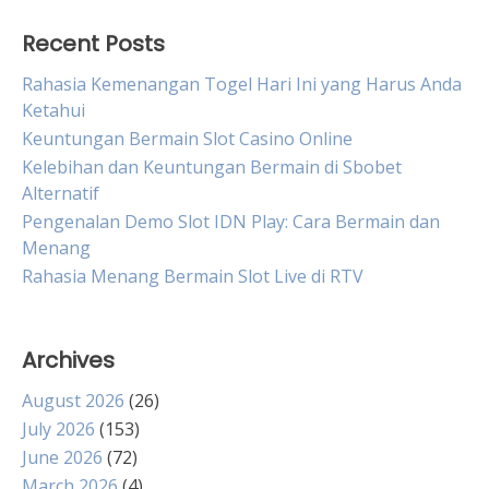
Recent Posts
Rahasia Kemenangan Togel Hari Ini yang Harus Anda
Ketahui
Keuntungan Bermain Slot Casino Online
Kelebihan dan Keuntungan Bermain di Sbobet
Alternatif
Pengenalan Demo Slot IDN Play: Cara Bermain dan
Menang
Rahasia Menang Bermain Slot Live di RTV
Archives
August 2026
(26)
July 2026
(153)
June 2026
(72)
March 2026
(4)