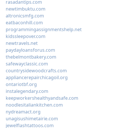
rasadantips.com
newtimbuktu.com
altronicsmfg.com
eatbaconhill.com
programmingassignmentshelp.net
kidssleepover.com
newtravels.net
paydayloansforus.com
thebelmontbakery.com
safewayclassic.com
countrysidewoodcrafts.com
appliancerepairchicagoil.org
ontariotbf.org
instalegendary.com
keepworkershealthyandsafe.com
noodlesitaliankitchen.com
nydreamact.org
unagisushimetairie.com
jewelflashtattoos.com