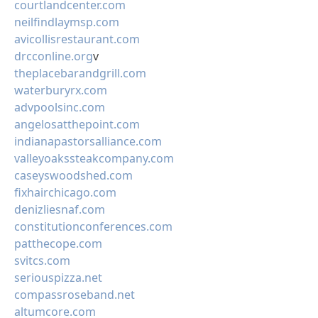
courtlandcenter.com
neilfindlaymsp.com
avicollisrestaurant.com
drcconline.org
v
theplacebarandgrill.com
waterburyrx.com
advpoolsinc.com
angelosatthepoint.com
indianapastorsalliance.com
valleyoakssteakcompany.com
caseyswoodshed.com
fixhairchicago.com
denizliesnaf.com
constitutionconferences.com
patthecope.com
svitcs.com
seriouspizza.net
compassroseband.net
altumcore.com