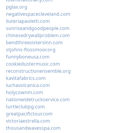
pglax.org
negativespacecleveland.com
liuteriapaoletti.com
sunriseandgoodpeople.com
chinesedrywallproblem.com
bendthreesistersinn.com
stjohns-flossmoor.org
funnyboneusa.com
cookiedustermusic.com
reconstructionensemble.org
kavitafabrics.com
luchavolcanica.com
holycownm.com
nationwidetruckservice.com
turtleclubpg.com
greatpacifictour.com
victoriaestrella.com
thousandwavesspa.com