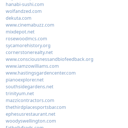
hanabi-sushi.com
wolfandzed.com
dekuta.com
www.cinemabuzz.com
mixdepot.net
rosewoodmcs.com
sycamorehistory.org
cornerstonerealty.net
www.consciousnessandbiofeedback.org
www.iamzowilliams.com
www.hastingsgardencenter.com
pianoexplorer.net
southsidegardens.net
trinityum.net
mazzicontractors.com
thethirdplacesportsbar.com
ephesusrestaurant.net
woodyswellington.com
fatbellyfreds.com