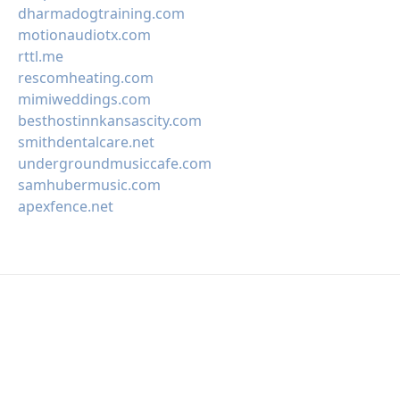
dharmadogtraining.com
motionaudiotx.com
rttl.me
rescomheating.com
mimiweddings.com
besthostinnkansascity.com
smithdentalcare.net
undergroundmusiccafe.com
samhubermusic.com
apexfence.net