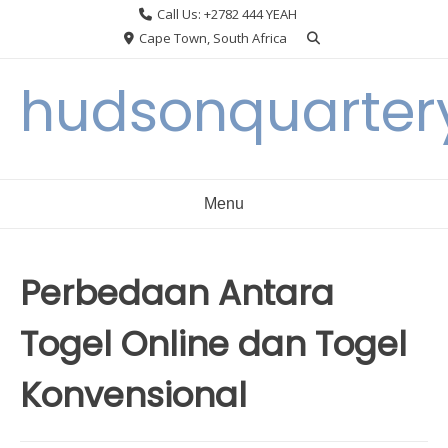
Skip
Call Us: +2782 444 YEAH
to
Cape Town, South Africa
content
hudsonquarter
Menu
Perbedaan Antara
Togel Online dan Togel
Konvensional