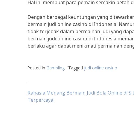
Hal ini membuat para pemain semakin betah 
Dengan berbagai keuntungan yang ditawarkan, 
bermain judi online casino di Indonesia. Nam
tidak terjebak dalam permainan judi yang dap
bermain judi online casino di Indonesia meman
berlaku agar dapat menikmati permainan de
Posted in
Gambling
Tagged
judi online casino
Post
Rahasia Menang Bermain Judi Bola Online di Si
Terpercaya
navigation