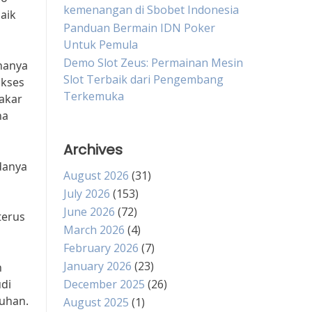
kemenangan di Sbobet Indonesia
aik
Panduan Bermain IDN Poker
Untuk Pemula
Demo Slot Zeus: Permainan Mesin
hanya
Slot Terbaik dari Pengembang
akses
Terkemuka
pakar
na
Archives
danya
August 2026
(31)
July 2026
(153)
June 2026
(72)
terus
March 2026
(4)
February 2026
(7)
January 2026
(23)
h
udi
December 2025
(26)
guhan.
August 2025
(1)