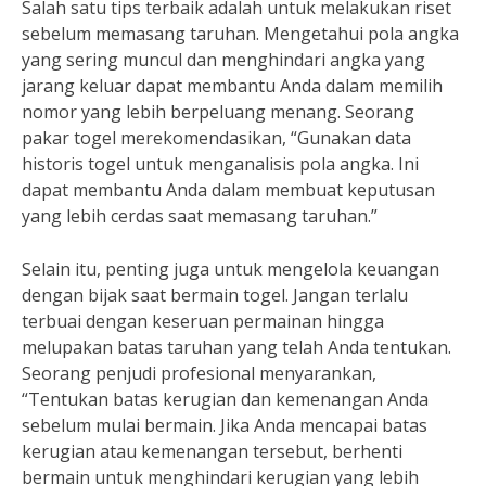
Salah satu tips terbaik adalah untuk melakukan riset
sebelum memasang taruhan. Mengetahui pola angka
yang sering muncul dan menghindari angka yang
jarang keluar dapat membantu Anda dalam memilih
nomor yang lebih berpeluang menang. Seorang
pakar togel merekomendasikan, “Gunakan data
historis togel untuk menganalisis pola angka. Ini
dapat membantu Anda dalam membuat keputusan
yang lebih cerdas saat memasang taruhan.”
Selain itu, penting juga untuk mengelola keuangan
dengan bijak saat bermain togel. Jangan terlalu
terbuai dengan keseruan permainan hingga
melupakan batas taruhan yang telah Anda tentukan.
Seorang penjudi profesional menyarankan,
“Tentukan batas kerugian dan kemenangan Anda
sebelum mulai bermain. Jika Anda mencapai batas
kerugian atau kemenangan tersebut, berhenti
bermain untuk menghindari kerugian yang lebih