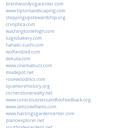
brentwoodyogacenter.com
www.tiptonlandscaping.com
steppingupstewardship.org
ccvoptica.com
washingtonlehigh.com
luigisbakery.com
hanabi-sushi.com
wolfandzed.com
dekuta.com
www.cinemabuzz.com
mixdepot.net
rosewoodmcs.com
sycamorehistory.org
cornerstonerealty.net
www.consciousnessandbiofeedback.org
www.iamzowilliams.com
www.hastingsgardencenter.com
pianoexplorer.net
southsidegardens.net