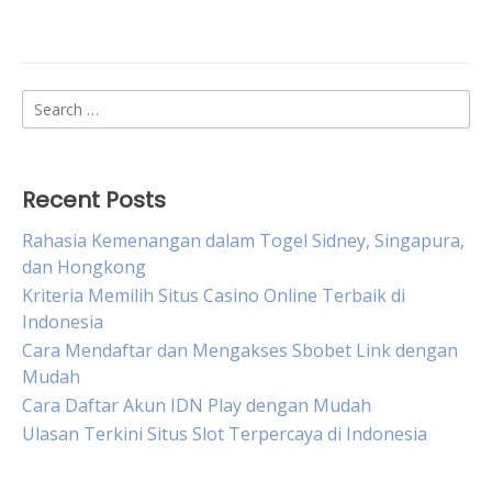
Search
for:
Recent Posts
Rahasia Kemenangan dalam Togel Sidney, Singapura,
dan Hongkong
Kriteria Memilih Situs Casino Online Terbaik di
Indonesia
Cara Mendaftar dan Mengakses Sbobet Link dengan
Mudah
Cara Daftar Akun IDN Play dengan Mudah
Ulasan Terkini Situs Slot Terpercaya di Indonesia