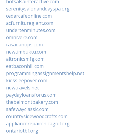
hotsalsainteractive.com
serenitysalonanddayspa.org
cedarcafeonline.com
acfurnituregiant.com
undertenminutes.com
omnivere.com
rasadantips.com
newtimbuktu.com
altronicsmfg.com
eatbaconhill.com
programmingassignmentshelp.net
kidssleepover.com
newtravels.net
paydayloansforus.com
thebelmontbakery.com
safewayclassic.com
countrysidewoodcrafts.com
appliancerepairchicagoil.org
ontariotbf.org