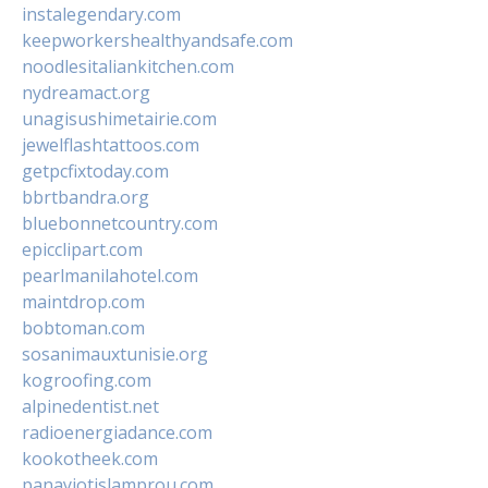
instalegendary.com
keepworkershealthyandsafe.com
noodlesitaliankitchen.com
nydreamact.org
unagisushimetairie.com
jewelflashtattoos.com
getpcfixtoday.com
bbrtbandra.org
bluebonnetcountry.com
epicclipart.com
pearlmanilahotel.com
maintdrop.com
bobtoman.com
sosanimauxtunisie.org
kogroofing.com
alpinedentist.net
radioenergiadance.com
kookotheek.com
panayiotislamprou.com