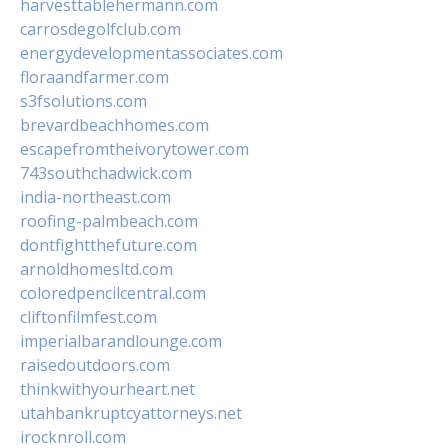
harvesttablehermann.com
carrosdegolfclub.com
energydevelopmentassociates.com
floraandfarmer.com
s3fsolutions.com
brevardbeachhomes.com
escapefromtheivorytower.com
743southchadwick.com
india-northeast.com
roofing-palmbeach.com
dontfightthefuture.com
arnoldhomesltd.com
coloredpencilcentral.com
cliftonfilmfest.com
imperialbarandlounge.com
raisedoutdoors.com
thinkwithyourheart.net
utahbankruptcyattorneys.net
irocknroll.com