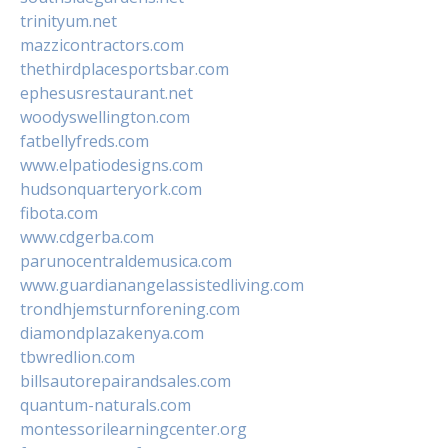
trinityum.net
mazzicontractors.com
thethirdplacesportsbar.com
ephesusrestaurant.net
woodyswellington.com
fatbellyfreds.com
www.elpatiodesigns.com
hudsonquarteryork.com
fibota.com
www.cdgerba.com
parunocentraldemusica.com
www.guardianangelassistedliving.com
trondhjemsturnforening.com
diamondplazakenya.com
tbwredlion.com
billsautorepairandsales.com
quantum-naturals.com
montessorilearningcenter.org