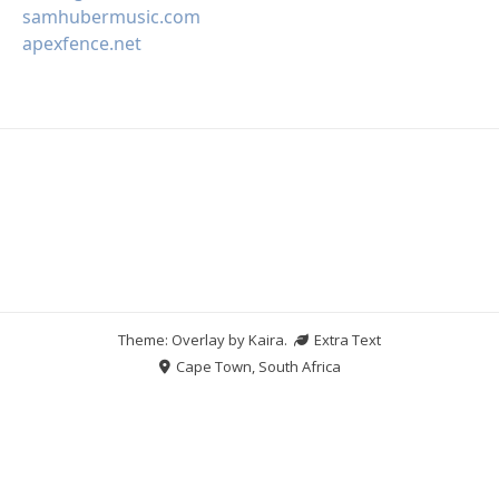
samhubermusic.com
apexfence.net
Theme: Overlay by
Kaira
.
Extra Text
Cape Town, South Africa