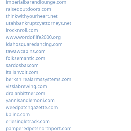
imperialbarandlounge.com
raisedoutdoors.com
thinkwithyourheart.net
utahbankruptcyattorneys.net
irocknroll.com
www.wordoflife2000.org
idahosquaredancing.com
tawawcabins.com
folksemantic.com
sardosbar.com
italianvolt.com
berkshirealarmssystems.com
vizslabrewing.com
dralanbittner.com
yannisandlemoni.com
weedpatchgazette.com
kblinc.com
eriesingletrack.com
pamperedpetsnorthport.com