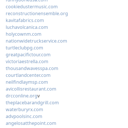
cookiedustermusic.com
reconstructionensemble.org
kavitafabrics.com
luchavolcanica.com
holycownm.com
nationwidetruckservice.com
turtleclubpg.com
greatpacifictour.com
victoriaestrella.com
thousandwavesspa.com
courtlandcenter.com
neilfindlaymsp.com
avicollisrestaurant.com
drcconline.org
v
theplacebarandgrill.com
waterburyrx.com
advpoolsinc.com
angelosatthepoint.com