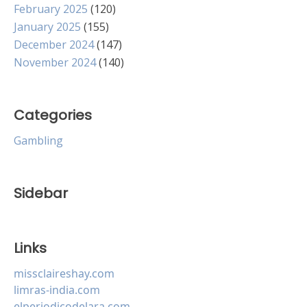
February 2025
(120)
January 2025
(155)
December 2024
(147)
November 2024
(140)
Categories
Gambling
Sidebar
Links
missclaireshay.com
limras-india.com
elperiodicodelara.com