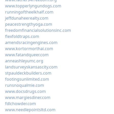
www.topperlyngundogs.com
runningoftheelkhalf.com
jeffdunaheerealty.com
peacestrengthyoga.com
freedomfinancialsolutionsinc.com
flexfoldtraps.com
amendsracingengines.com
www.kortormorthai.com
www.fatandqueer.com
anneashleyumc.org
landsurveyskansascity.com
stpauldeckbuilders.com
footingsunlimited.com
runsnoqualmie.com
www.docsdrugs.com
www.margiesdiner.com
fdlchowder.com
www.needlepointsltd.com