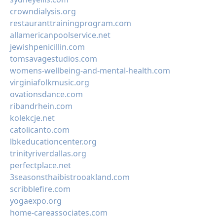
crowndialysis.org
restauranttrainingprogram.com
allamericanpoolservice.net
jewishpenicillin.com
tomsavagestudios.com
womens-wellbeing-and-mental-health.com
virginiafolkmusic.org
ovationsdance.com
ribandrhein.com
kolekcje.net
catolicanto.com
lbkeducationcenter.org
trinityriverdallas.org
perfectplace.net
3seasonsthaibistrooakland.com
scribblefire.com
yogaexpo.org
home-careassociates.com