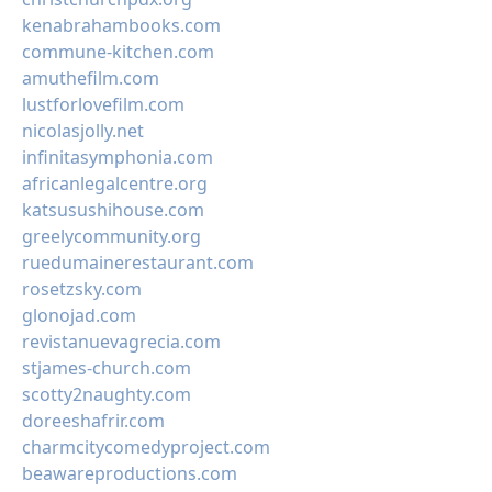
kenabrahambooks.com
commune-kitchen.com
amuthefilm.com
lustforlovefilm.com
nicolasjolly.net
infinitasymphonia.com
africanlegalcentre.org
katsusushihouse.com
greelycommunity.org
ruedumainerestaurant.com
rosetzsky.com
glonojad.com
revistanuevagrecia.com
stjames-church.com
scotty2naughty.com
doreeshafrir.com
charmcitycomedyproject.com
beawareproductions.com