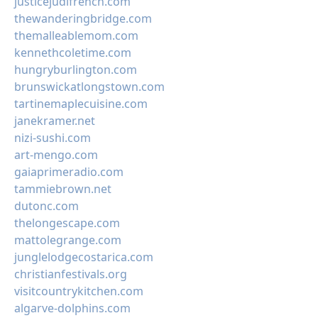
justicejudifrench.com
thewanderingbridge.com
themalleablemom.com
kennethcoletime.com
hungryburlington.com
brunswickatlongstown.com
tartinemaplecuisine.com
janekramer.net
nizi-sushi.com
art-mengo.com
gaiaprimeradio.com
tammiebrown.net
dutonc.com
thelongescape.com
mattolegrange.com
junglelodgecostarica.com
christianfestivals.org
visitcountrykitchen.com
algarve-dolphins.com