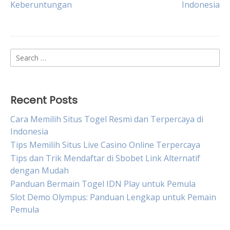
Keberuntungan
Indonesia
navigation
Search
for:
Recent Posts
Cara Memilih Situs Togel Resmi dan Terpercaya di
Indonesia
Tips Memilih Situs Live Casino Online Terpercaya
Tips dan Trik Mendaftar di Sbobet Link Alternatif
dengan Mudah
Panduan Bermain Togel IDN Play untuk Pemula
Slot Demo Olympus: Panduan Lengkap untuk Pemain
Pemula