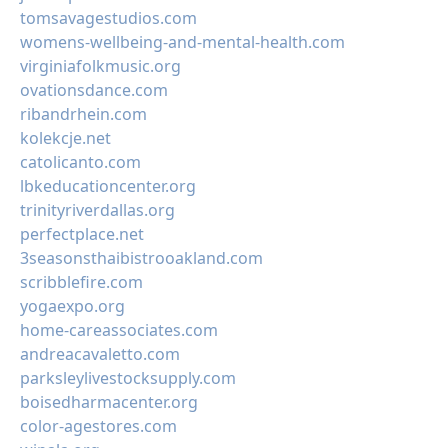
tomsavagestudios.com
womens-wellbeing-and-mental-health.com
virginiafolkmusic.org
ovationsdance.com
ribandrhein.com
kolekcje.net
catolicanto.com
lbkeducationcenter.org
trinityriverdallas.org
perfectplace.net
3seasonsthaibistrooakland.com
scribblefire.com
yogaexpo.org
home-careassociates.com
andreacavaletto.com
parksleylivestocksupply.com
boisedharmacenter.org
color-agestores.com