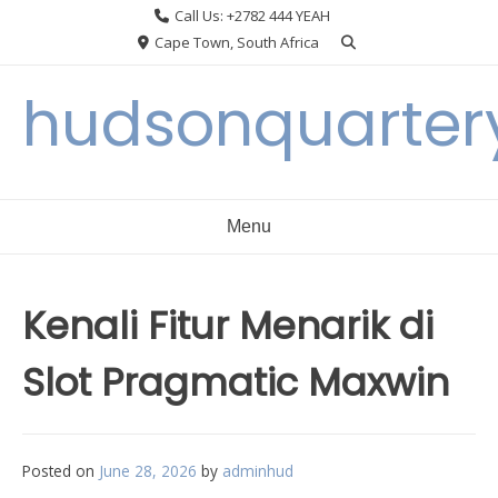
Skip
Call Us: +2782 444 YEAH
to
Cape Town, South Africa
content
hudsonquarter
Menu
Kenali Fitur Menarik di
Slot Pragmatic Maxwin
Posted on
June 28, 2026
by
adminhud