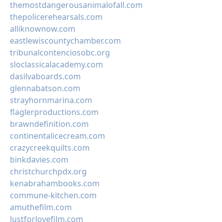
themostdangerousanimalofall.com
thepolicerehearsals.com
alliknownow.com
eastlewiscountychamber.com
tribunalcontenciosobc.org
sloclassicalacademy.com
dasilvaboards.com
glennabatson.com
strayhornmarina.com
flaglerproductions.com
brawndefinition.com
continentalicecream.com
crazycreekquilts.com
binkdavies.com
christchurchpdx.org
kenabrahambooks.com
commune-kitchen.com
amuthefilm.com
lustforlovefilm.com