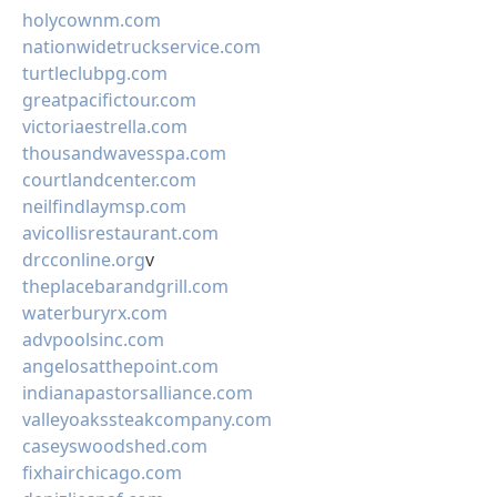
holycownm.com
nationwidetruckservice.com
turtleclubpg.com
greatpacifictour.com
victoriaestrella.com
thousandwavesspa.com
courtlandcenter.com
neilfindlaymsp.com
avicollisrestaurant.com
drcconline.org
v
theplacebarandgrill.com
waterburyrx.com
advpoolsinc.com
angelosatthepoint.com
indianapastorsalliance.com
valleyoakssteakcompany.com
caseyswoodshed.com
fixhairchicago.com