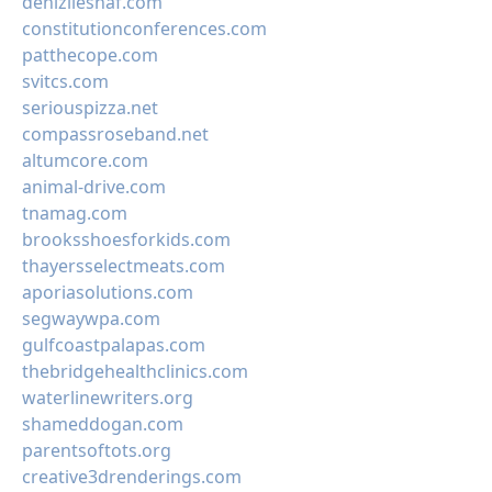
denizliesnaf.com
constitutionconferences.com
patthecope.com
svitcs.com
seriouspizza.net
compassroseband.net
altumcore.com
animal-drive.com
tnamag.com
brooksshoesforkids.com
thayersselectmeats.com
aporiasolutions.com
segwaywpa.com
gulfcoastpalapas.com
thebridgehealthclinics.com
waterlinewriters.org
shameddogan.com
parentsoftots.org
creative3drenderings.com