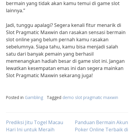
bermain yang tidak akan kamu temui di game slot
lainnya.”
Jadi, tunggu apalagi? Segera kenali fitur menarik di
Slot Pragmatic Maxwin dan rasakan sensasi bermain
slot online yang belum pernah kamu rasakan
sebelumnya. Siapa tahu, kamu bisa menjadi salah
satu dari banyak pemain yang berhasil
memenangkan hadiah besar di game slot ini. Jangan
lewatkan kesempatan emas ini dan segera mainkan
Slot Pragmatic Maxwin sekarang juga!
Posted in
Gambling
Tagged
demo slot pragmatic maxwin
Post
Prediksi Jitu Togel Macau
Panduan Bermain Akun
Hari Ini untuk Meraih
Poker Online Terbaik di