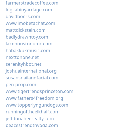
farmerstradecoffee.com
logcabinyardage.com
davidboers.com
www.imobetachat.com
mattdickstein.com
badlydrawntoy.com
lakehoustonumc.com
habakkukmusic.com
nexttonone.net
serenityhbot.net
joshuainternational.org
susansnailandfacial.com
pen-prop.com
www.tigertrendsprinceton.com
www.fathers4freedom.org
www.topperlyngundogs.com
runningoftheelkhalf.com
jeffdunaheerealty.com
peacestrengthyoga.com