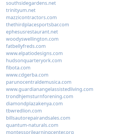
southsidegardens.net
trinityum.net
mazzicontractors.com
thethirdplacesportsbar.com
ephesusrestaurant.net
woodyswellington.com
fatbellyfreds.com
www.elpatiodesigns.com
hudsonquarteryork.com
fibota.com
www.cdgerba.com
parunocentraldemusica.com
www.guardianangelassistedliving.com
trondhjemsturnforening.com
diamondplazakenya.com
tbwredlion.com
billsautorepairandsales.com
quantum-naturals.com
montessorilearningcenter.org