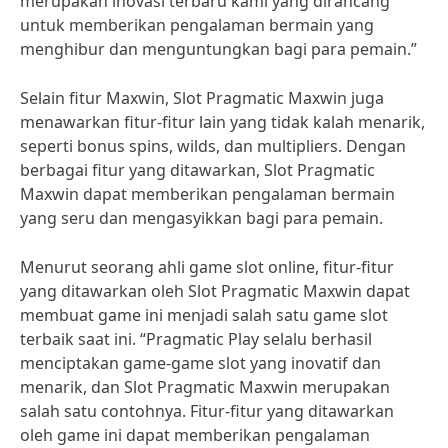
merupakan inovasi terbaru kami yang dirancang
untuk memberikan pengalaman bermain yang
menghibur dan menguntungkan bagi para pemain.”
Selain fitur Maxwin, Slot Pragmatic Maxwin juga
menawarkan fitur-fitur lain yang tidak kalah menarik,
seperti bonus spins, wilds, dan multipliers. Dengan
berbagai fitur yang ditawarkan, Slot Pragmatic
Maxwin dapat memberikan pengalaman bermain
yang seru dan mengasyikkan bagi para pemain.
Menurut seorang ahli game slot online, fitur-fitur
yang ditawarkan oleh Slot Pragmatic Maxwin dapat
membuat game ini menjadi salah satu game slot
terbaik saat ini. “Pragmatic Play selalu berhasil
menciptakan game-game slot yang inovatif dan
menarik, dan Slot Pragmatic Maxwin merupakan
salah satu contohnya. Fitur-fitur yang ditawarkan
oleh game ini dapat memberikan pengalaman