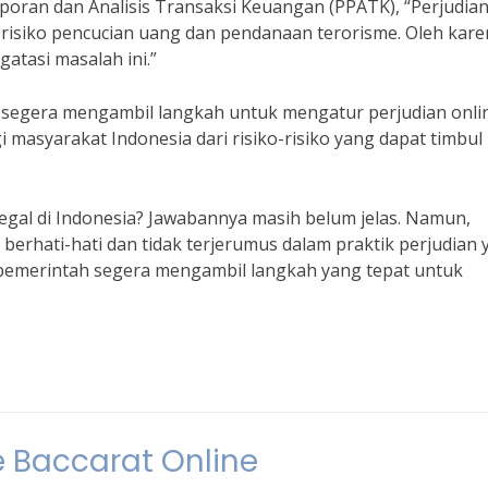
poran dan Analisis Transaksi Keuangan (PPATK), “Perjudia
 risiko pencucian uang dan pendanaan terorisme. Oleh kar
gatasi masalah ini.”
u segera mengambil langkah untuk mengatur perjudian onli
i masyarakat Indonesia dari risiko-risiko yang dapat timbul
legal di Indonesia? Jawabannya masih belum jelas. Namun,
 berhati-hati dan tidak terjerumus dalam praktik perjudian
a pemerintah segera mengambil langkah yang tepat untuk
 Baccarat Online