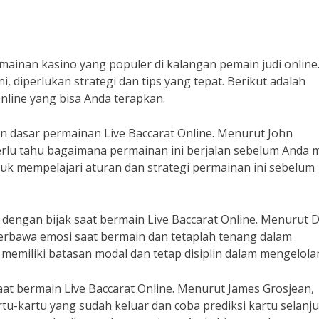
mainan kasino yang populer di kalangan pemain judi online
 diperlukan strategi dan tips yang tepat. Berikut adalah
nline yang bisa Anda terapkan.
 dasar permainan Live Baccarat Online. Menurut John
erlu tahu bagaimana permainan ini berjalan sebelum Anda m
tuk mempelajari aturan dan strategi permainan ini sebelum
 dengan bijak saat bermain Live Baccarat Online. Menurut 
 terbawa emosi saat bermain dan tetaplah tenang dalam
emiliki batasan modal dan tetap disiplin dalam mengelola
aat bermain Live Baccarat Online. Menurut James Grosjean,
artu-kartu yang sudah keluar dan coba prediksi kartu selanj