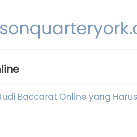
sonquarteryork
line
Judi Baccarat Online yang Haru