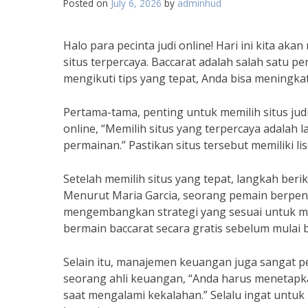
Posted on
July 6, 2026
by
adminhud
Halo para pecinta judi online! Hari ini kita ak
situs terpercaya. Baccarat adalah salah satu 
mengikuti tips yang tepat, Anda bisa mening
Pertama-tama, penting untuk memilih situs jud
online, “Memilih situs yang terpercaya adala
permainan.” Pastikan situs tersebut memiliki li
Setelah memilih situs yang tepat, langkah ber
Menurut Maria Garcia, seorang pemain berpen
mengembangkan strategi yang sesuai untuk m
bermain baccarat secara gratis sebelum mula
Selain itu, manajemen keuangan juga sangat p
seorang ahli keuangan, “Anda harus menetapk
saat mengalami kekalahan.” Selalu ingat untuk 