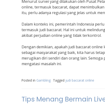
Menurut survei yang dilakukan oleh Pusat Pela
online, termasuk baccarat, dapat menimbulkan
itu, perlu adanya regulasi yang jelas untuk men
Dalam konteks ini, pemerintah Indonesia perl
termasuk judi baccarat. Hal ini untuk melindung
akibat perjudian online yang tidak terkontrol.
Dengan demikian, apakah judi baccarat online 
sebagai masyarakat yang baik, kita harus tetap
merugikan diri sendiri dan orang lain. Semog
mengatasi masalah ini.
Posted in
Gambling
Tagged
judi baccarat online
Tips Menang Bermain Live