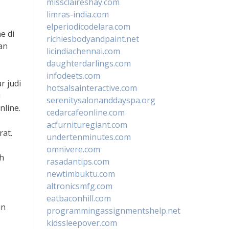
missclaireshay.com
limras-india.com
elperiodicodelara.com
e di
richiesbodyandpaint.net
an
licindiachennai.com
daughterdarlings.com
infodeets.com
r judi
hotsalsainteractive.com
i
serenitysalonanddayspa.org
nline.
cedarcafeonline.com
acfurnituregiant.com
rat.
undertenminutes.com
omnivere.com
h
rasadantips.com
newtimbuktu.com
altronicsmfg.com
eatbaconhill.com
in
programmingassignmentshelp.net
kidssleepover.com