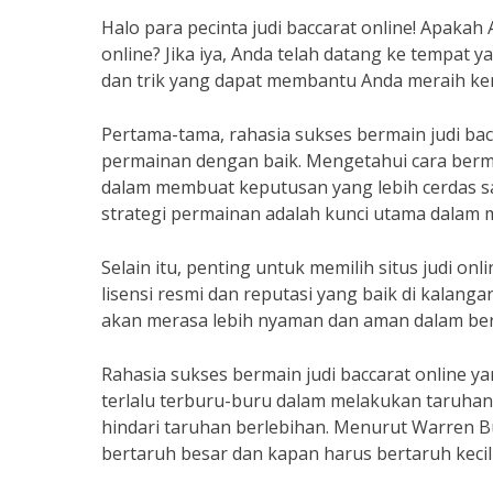
Halo para pecinta judi baccarat online! Apakah
online? Jika iya, Anda telah datang ke tempat 
dan trik yang dapat membantu Anda meraih ke
Pertama-tama, rahasia sukses bermain judi ba
permainan dengan baik. Mengetahui cara ber
dalam membuat keputusan yang lebih cerdas sa
strategi permainan adalah kunci utama dalam m
Selain itu, penting untuk memilih situs judi on
lisensi resmi dan reputasi yang baik di kalang
akan merasa lebih nyaman dan aman dalam be
Rahasia sukses bermain judi baccarat online y
terlalu terburu-buru dalam melakukan taruhan
hindari taruhan berlebihan. Menurut Warren B
bertaruh besar dan kapan harus bertaruh kecil