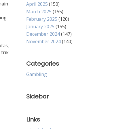
main
April 2025
(150)
March 2025
(155)
ang
February 2025
(120)
January 2025
(155)
December 2024
(147)
November 2024
(140)
tas,
trik
Categories
Gambling
Sidebar
Links