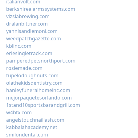
italianvolt.com
berkshirealarmssystems.com
vizslabrewing.com
dralanbittner.com
yannisandlemoni.com
weedpatchgazette.com
kblinc.com
eriesingletrack.com
pamperedpetsnorthport.com
rosiemade.com
tupelodoughnuts.com
olathekidsdentistry.com
hanleyfuneralhomeinc.com
mejorpaquetesorlando.com
1stand10sportsbarandgrill.com
w4btx.com
angelstouchnaillash.com
kabbalahacademy.net
smilondental.com