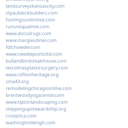
landsurveyskansascity.com
stpauldeckbuilders.com
footingsunlimited.com
runsnoqualmie.com
www.docsdrugs.com
www.margiesdiner.com
fdlchowder.com
www.needlepointsltd.com
bullandbirdsteakhouse.com
lascolinasplasticsurgery.com
www.cliftonheritage.org
sma43.org
remodelingchicagoonline.com
brentwoodyogacenter.com
www.tiptonlandscaping.com
steppingupstewardship.org
ccvoptica.com
washingtonlehigh.com