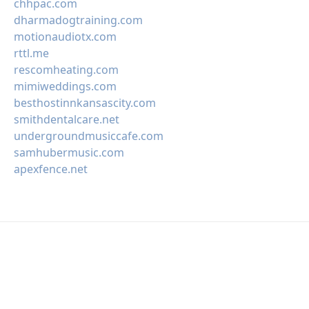
chhpac.com
dharmadogtraining.com
motionaudiotx.com
rttl.me
rescomheating.com
mimiweddings.com
besthostinnkansascity.com
smithdentalcare.net
undergroundmusiccafe.com
samhubermusic.com
apexfence.net