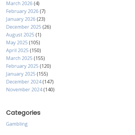
March 2026
(4)
February 2026
(7)
January 2026
(23)
December 2025
(26)
August 2025
(1)
May 2025
(105)
April 2025
(150)
March 2025
(155)
February 2025
(120)
January 2025
(155)
December 2024
(147)
November 2024
(140)
Categories
Gambling