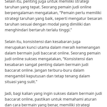
Selain itu, penting juga untuk memiliki strategi
taruhan yang tepat. Seorang pemain judi online
berpengalaman mengatakan, “Pemain perlu memiliki
strategi taruhan yang baik, seperti mengatur besaran
taruhan sesuai dengan modal yang dimiliki dan
menghindari bertaruh terlalu tinggi.”
Selain itu, konsistensi dan kesabaran juga
merupakan kunci utama dalam meraih kemenangan
dalam bermain judi baccarat online. Seorang pemain
judi online sukses mengatakan, “Konsistensi dan
kesabaran sangat penting dalam bermain judi
baccarat online. Jangan terburu-buru dalam
mengambil keputusan dan tetap tenang dalam
situasi yang sulit.”
Jadi, bagi kalian yang ingin sukses dalam bermain judi
baccarat online, pastikan untuk memahami aturan
dan cara bermain yang benar, memiliki strategi