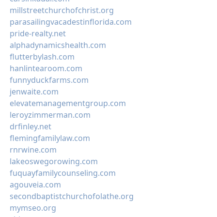
millstreetchurchofchrist.org
parasailingvacadestinflorida.com
pride-realty.net
alphadynamicshealth.com
flutterbylash.com
hanlintearoom.com
funnyduckfarms.com
jenwaite.com
elevatemanagementgroup.com
leroyzimmerman.com
drfinley.net
flemingfamilylaw.com
rnrwine.com
lakeoswegorowing.com
fuquayfamilycounseling.com
agouveia.com
secondbaptistchurchofolathe.org
mymseo.org