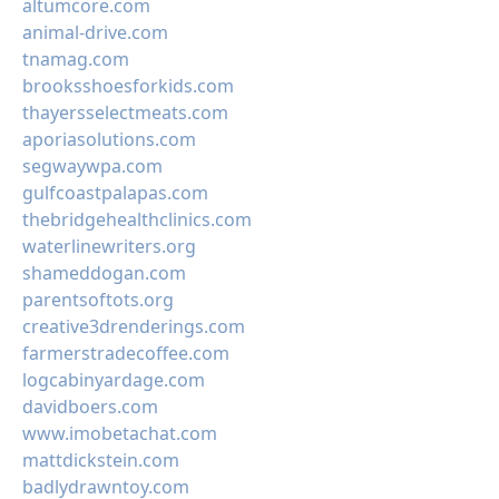
altumcore.com
animal-drive.com
tnamag.com
brooksshoesforkids.com
thayersselectmeats.com
aporiasolutions.com
segwaywpa.com
gulfcoastpalapas.com
thebridgehealthclinics.com
waterlinewriters.org
shameddogan.com
parentsoftots.org
creative3drenderings.com
farmerstradecoffee.com
logcabinyardage.com
davidboers.com
www.imobetachat.com
mattdickstein.com
badlydrawntoy.com