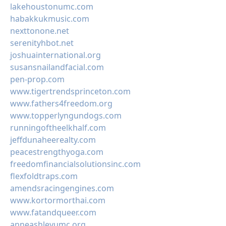
lakehoustonumc.com
habakkukmusic.com
nexttonone.net
serenityhbot.net
joshuainternational.org
susansnailandfacial.com
pen-prop.com
www.tigertrendsprinceton.com
www.fathers4freedom.org
www.topperlyngundogs.com
runningoftheelkhalf.com
jeffdunaheerealty.com
peacestrengthyoga.com
freedomfinancialsolutionsinc.com
flexfoldtraps.com
amendsracingengines.com
www.kortormorthai.com
www.fatandqueer.com
anneashleyumc.org