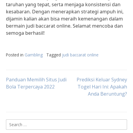
taruhan yang tepat, serta menjaga konsistensi dan
kesabaran. Dengan menerapkan strategi ampuh ini,
dijamin kalian akan bisa meraih kemenangan dalam
bermain judi baccarat online. Selamat mencoba dan
semoga berhasil!
Posted in
Gambling
Tagged
judi baccarat online
Post
Panduan Memilih Situs Judi
Prediksi Keluar Sydney
Bola Terpercaya 2022
Togel Hari Ini: Apakah
Anda Beruntung?
navigation
Search
for: