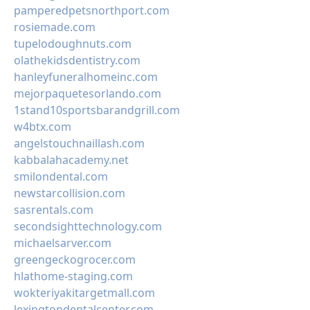
pamperedpetsnorthport.com
rosiemade.com
tupelodoughnuts.com
olathekidsdentistry.com
hanleyfuneralhomeinc.com
mejorpaquetesorlando.com
1stand10sportsbarandgrill.com
w4btx.com
angelstouchnaillash.com
kabbalahacademy.net
smilondental.com
newstarcollision.com
sasrentals.com
secondsighttechnology.com
michaelsarver.com
greengeckogrocer.com
hlathome-staging.com
wokteriyakitargetmall.com
lexingtondentalcenter.com