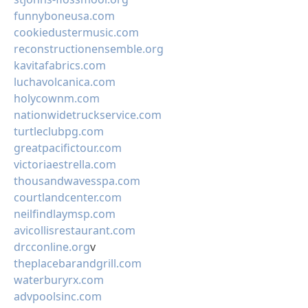
funnyboneusa.com
cookiedustermusic.com
reconstructionensemble.org
kavitafabrics.com
luchavolcanica.com
holycownm.com
nationwidetruckservice.com
turtleclubpg.com
greatpacifictour.com
victoriaestrella.com
thousandwavesspa.com
courtlandcenter.com
neilfindlaymsp.com
avicollisrestaurant.com
drcconline.org
v
theplacebarandgrill.com
waterburyrx.com
advpoolsinc.com