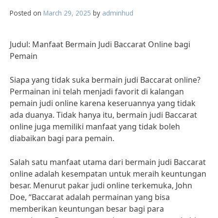
Posted on
March 29, 2025
by
adminhud
Judul: Manfaat Bermain Judi Baccarat Online bagi
Pemain
Siapa yang tidak suka bermain judi Baccarat online?
Permainan ini telah menjadi favorit di kalangan
pemain judi online karena keseruannya yang tidak
ada duanya. Tidak hanya itu, bermain judi Baccarat
online juga memiliki manfaat yang tidak boleh
diabaikan bagi para pemain.
Salah satu manfaat utama dari bermain judi Baccarat
online adalah kesempatan untuk meraih keuntungan
besar. Menurut pakar judi online terkemuka, John
Doe, “Baccarat adalah permainan yang bisa
memberikan keuntungan besar bagi para