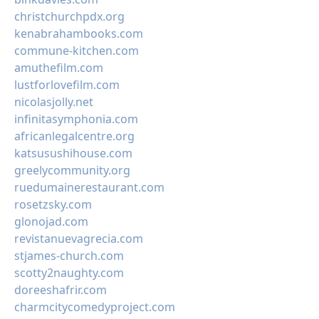
christchurchpdx.org
kenabrahambooks.com
commune-kitchen.com
amuthefilm.com
lustforlovefilm.com
nicolasjolly.net
infinitasymphonia.com
africanlegalcentre.org
katsusushihouse.com
greelycommunity.org
ruedumainerestaurant.com
rosetzsky.com
glonojad.com
revistanuevagrecia.com
stjames-church.com
scotty2naughty.com
doreeshafrir.com
charmcitycomedyproject.com