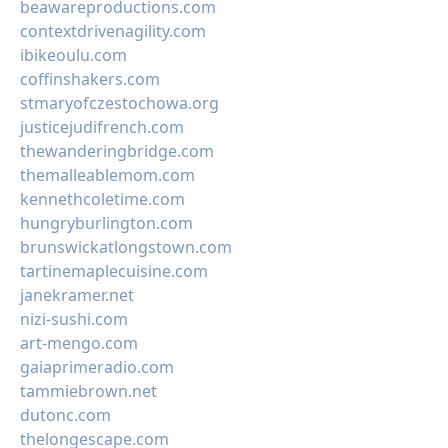
beawareproductions.com
contextdrivenagility.com
ibikeoulu.com
coffinshakers.com
stmaryofczestochowa.org
justicejudifrench.com
thewanderingbridge.com
themalleablemom.com
kennethcoletime.com
hungryburlington.com
brunswickatlongstown.com
tartinemaplecuisine.com
janekramer.net
nizi-sushi.com
art-mengo.com
gaiaprimeradio.com
tammiebrown.net
dutonc.com
thelongescape.com