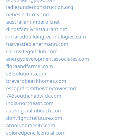
ladiesunderconstruction.org
bebeslectores.com
australiantimberoil.net
dinosfamilyrestaurant.net
infraredbuildingtechnologies.com
harvesttablehermann.com
carrosdegolfclub.com
energydevelopmentassociates.com
floraandfarmer.com
s3fsolutions.com
brevardbeachhomes.com
escapefromtheivorytower.com
743southchadwick.com
india-northeast.com
roofing-palmbeach.com
dontfightthefuture.com
arnoldhomesltd.com
coloredpencilcentral.com