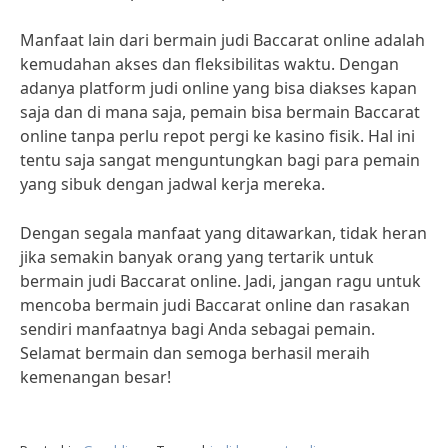
Manfaat lain dari bermain judi Baccarat online adalah
kemudahan akses dan fleksibilitas waktu. Dengan
adanya platform judi online yang bisa diakses kapan
saja dan di mana saja, pemain bisa bermain Baccarat
online tanpa perlu repot pergi ke kasino fisik. Hal ini
tentu saja sangat menguntungkan bagi para pemain
yang sibuk dengan jadwal kerja mereka.
Dengan segala manfaat yang ditawarkan, tidak heran
jika semakin banyak orang yang tertarik untuk
bermain judi Baccarat online. Jadi, jangan ragu untuk
mencoba bermain judi Baccarat online dan rasakan
sendiri manfaatnya bagi Anda sebagai pemain.
Selamat bermain dan semoga berhasil meraih
kemenangan besar!