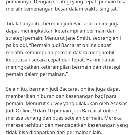
pemainnya. Dengan strategi yang tepat, pemain bisa
meraih kemenangan besar dalam waktu singkat.”
Tidak hanya itu, bermain judi Baccarat online juga
dapat meningkatkan keterampilan bermain dan
strategi pemain. Menurut Jane Smith, seorang ahli
psikologi, “Bermain judi Baccarat online dapat
melatih kemampuan pemain dalam mengambil
keputusan secara cepat dan tepat. Hal ini dapat
meningkatkan keterampilan bermain dan strategi
pemain dalam permainan.”
Selain itu, bermain judi Baccarat online juga dapat
memberikan hiburan dan kesenangan bagi para
pemain. Menurut survey yang dilakukan oleh Asosiasi
Judi Online, 9 dari 10 pemain judi Baccarat online
merasa senang dan puas setelah bermain. Mereka
merasa terhibur dan mendapatkan kesenangan yang
tidak bisa didapatkan dari permainan lain.