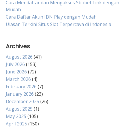
Cara Mendaftar dan Mengakses Sbobet Link dengan
Mudah
Cara Daftar Akun IDN Play dengan Mudah
Ulasan Terkini Situs Slot Terpercaya di Indonesia
Archives
August 2026
(41)
July 2026
(153)
June 2026
(72)
March 2026
(4)
February 2026
(7)
January 2026
(23)
December 2025
(26)
August 2025
(1)
May 2025
(105)
April 2025
(150)