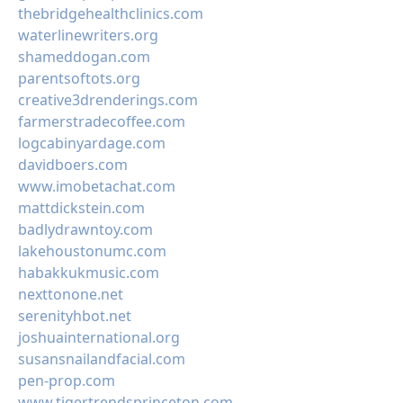
thebridgehealthclinics.com
waterlinewriters.org
shameddogan.com
parentsoftots.org
creative3drenderings.com
farmerstradecoffee.com
logcabinyardage.com
davidboers.com
www.imobetachat.com
mattdickstein.com
badlydrawntoy.com
lakehoustonumc.com
habakkukmusic.com
nexttonone.net
serenityhbot.net
joshuainternational.org
susansnailandfacial.com
pen-prop.com
www.tigertrendsprinceton.com