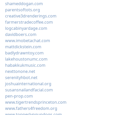
shameddogan.com
parentsoftots.org
creative3drenderings.com
farmerstradecoffee.com
logcabinyardage.com
davidboers.com
www.imobetachat.com
mattdickstein.com
badlydrawntoy.com
lakehoustonumc.com
habakkukmusic.com
nexttonone.net
serenityhbot.net
joshuainternational.org
susansnailandfacial.com
pen-prop.com
www.tigertrendsprinceton.com
www.fathers4freedom.org
www.topperlyngundogs.com