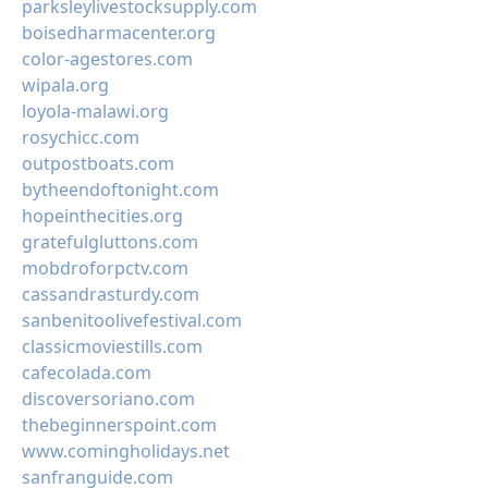
parksleylivestocksupply.com
boisedharmacenter.org
color-agestores.com
wipala.org
loyola-malawi.org
rosychicc.com
outpostboats.com
bytheendoftonight.com
hopeinthecities.org
gratefulgluttons.com
mobdroforpctv.com
cassandrasturdy.com
sanbenitoolivefestival.com
classicmoviestills.com
cafecolada.com
discoversoriano.com
thebeginnerspoint.com
www.comingholidays.net
sanfranguide.com