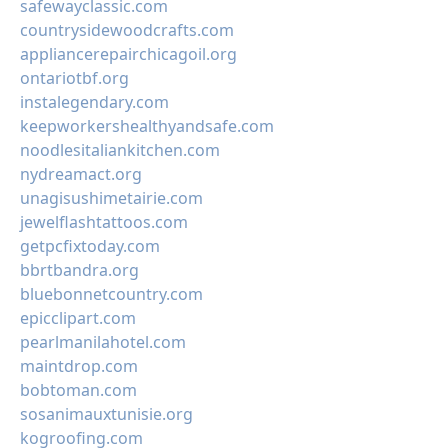
safewayclassic.com
countrysidewoodcrafts.com
appliancerepairchicagoil.org
ontariotbf.org
instalegendary.com
keepworkershealthyandsafe.com
noodlesitaliankitchen.com
nydreamact.org
unagisushimetairie.com
jewelflashtattoos.com
getpcfixtoday.com
bbrtbandra.org
bluebonnetcountry.com
epicclipart.com
pearlmanilahotel.com
maintdrop.com
bobtoman.com
sosanimauxtunisie.org
kogroofing.com