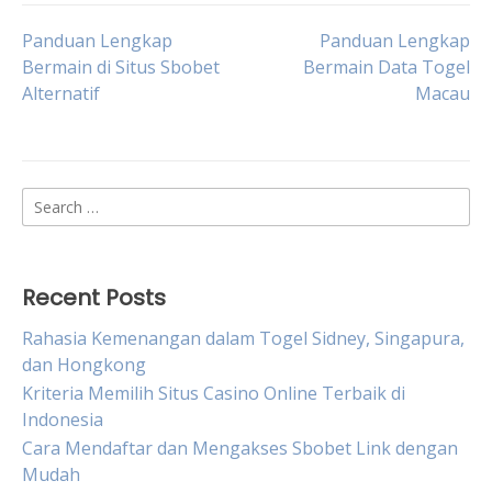
Post
Panduan Lengkap
Panduan Lengkap
Bermain di Situs Sbobet
Bermain Data Togel
Alternatif
Macau
navigation
Search
for:
Recent Posts
Rahasia Kemenangan dalam Togel Sidney, Singapura,
dan Hongkong
Kriteria Memilih Situs Casino Online Terbaik di
Indonesia
Cara Mendaftar dan Mengakses Sbobet Link dengan
Mudah