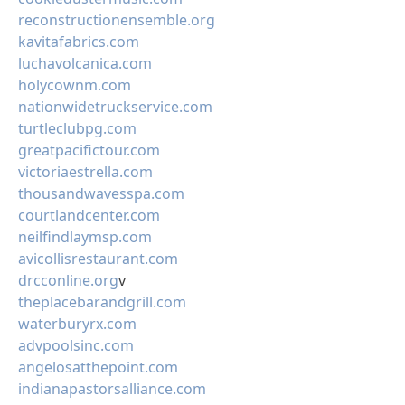
reconstructionensemble.org
kavitafabrics.com
luchavolcanica.com
holycownm.com
nationwidetruckservice.com
turtleclubpg.com
greatpacifictour.com
victoriaestrella.com
thousandwavesspa.com
courtlandcenter.com
neilfindlaymsp.com
avicollisrestaurant.com
drcconline.org
v
theplacebarandgrill.com
waterburyrx.com
advpoolsinc.com
angelosatthepoint.com
indianapastorsalliance.com