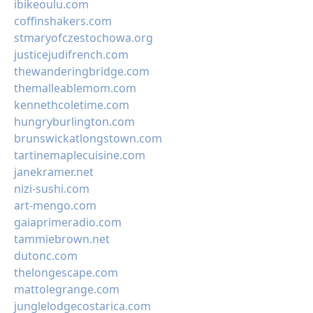
ibikeoulu.com
coffinshakers.com
stmaryofczestochowa.org
justicejudifrench.com
thewanderingbridge.com
themalleablemom.com
kennethcoletime.com
hungryburlington.com
brunswickatlongstown.com
tartinemaplecuisine.com
janekramer.net
nizi-sushi.com
art-mengo.com
gaiaprimeradio.com
tammiebrown.net
dutonc.com
thelongescape.com
mattolegrange.com
junglelodgecostarica.com