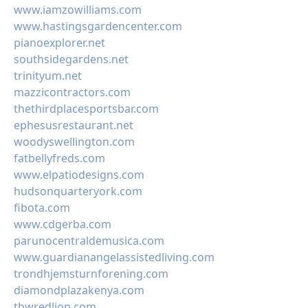
www.iamzowilliams.com
www.hastingsgardencenter.com
pianoexplorer.net
southsidegardens.net
trinityum.net
mazzicontractors.com
thethirdplacesportsbar.com
ephesusrestaurant.net
woodyswellington.com
fatbellyfreds.com
www.elpatiodesigns.com
hudsonquarteryork.com
fibota.com
www.cdgerba.com
parunocentraldemusica.com
www.guardianangelassistedliving.com
trondhjemsturnforening.com
diamondplazakenya.com
tbwredlion.com