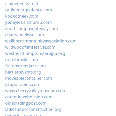
alpinedentist.net
radioenergiadance.com
kookotheek.com
panayiotislamprou.com
southcampusgateway.com
chateaudelisse.com
wellborncommunityassociation.com
wildwoodfilmfestival.com
westnorthamptonshirejpu.org
hotelbrasile.com
fultonstreetjazz.com
bartlettevents.org
moveablecontainer.com
grupolareina.com
www.cherryvalleymuseum.com
cotentinwebdesign.com
oldetradingpost.com
ladiesunderconstruction.org
bebeslectores.com