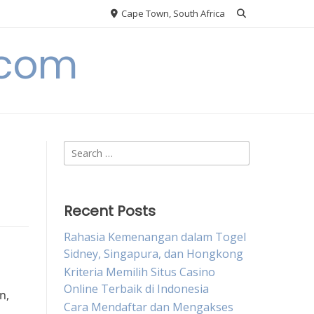
Cape Town, South Africa
.com
Search
for:
Recent Posts
Rahasia Kemenangan dalam Togel
Sidney, Singapura, dan Hongkong
Kriteria Memilih Situs Casino
Online Terbaik di Indonesia
n,
Cara Mendaftar dan Mengakses