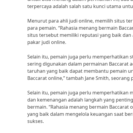
terpercaya adalah salah satu kunci utama un
Menurut para ahli judi online, memilih situs 
para pemain. “Rahasia menang bermain Baccar
situs tersebut memiliki reputasi yang baik da
pakar judi online.
Selain itu, pemain juga perlu memperhatikan s
sering digunakan dalam permainan Baccarat ada
taruhan yang baik dapat membantu pemain u
Baccarat online,” tambah Jane Smith, seorang
Selain itu, pemain juga perlu memperhatikan
dan kemenangan adalah langkah yang penting 
bermain. “Rahasia menang bermain Baccarat onl
yang baik dalam mengelola keuangan saat berm
sukses.