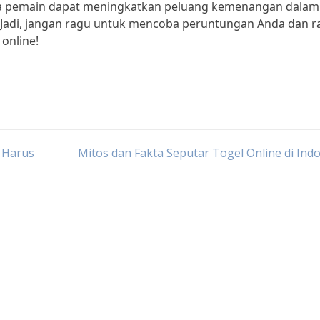
ara pemain dapat meningkatkan peluang kemenangan dalam
. Jadi, jangan ragu untuk mencoba peruntungan Anda dan r
online!
g Harus
Mitos dan Fakta Seputar Togel Online di Ind