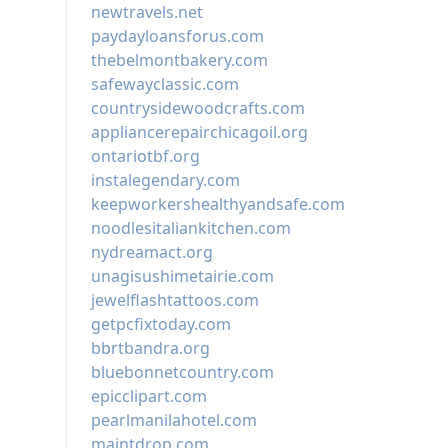
newtravels.net
paydayloansforus.com
thebelmontbakery.com
safewayclassic.com
countrysidewoodcrafts.com
appliancerepairchicagoil.org
ontariotbf.org
instalegendary.com
keepworkershealthyandsafe.com
noodlesitaliankitchen.com
nydreamact.org
unagisushimetairie.com
jewelflashtattoos.com
getpcfixtoday.com
bbrtbandra.org
bluebonnetcountry.com
epicclipart.com
pearlmanilahotel.com
maintdrop.com