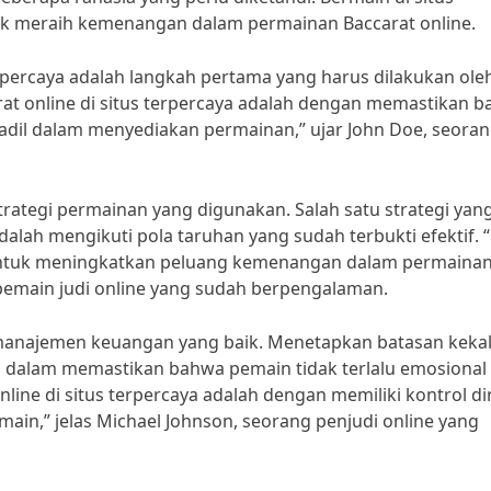
tuk meraih kemenangan dalam permainan Baccarat online.
terpercaya adalah langkah pertama yang harus dilakukan ole
at online di situs terpercaya adalah dengan memastikan 
n adil dalam menyediakan permainan,” ujar John Doe, seora
trategi permainan yang digunakan. Salah satu strategi yan
lah mengikuti pola taruhan yang sudah terbukti efektif. 
ntuk meningkatkan peluang kemenangan dalam permaina
 pemain judi online yang sudah berpengalaman.
 manajemen keuangan yang baik. Menetapkan batasan keka
dalam memastikan bahwa pemain tidak terlalu emosional 
ine di situs terpercaya adalah dengan memiliki kontrol dir
ain,” jelas Michael Johnson, seorang penjudi online yang