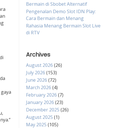
Bermain di Sbobet Alternatif
ara
Pengenalan Demo Slot IDN Play:
gan
Cara Bermain dan Menang
ng
Rahasia Menang Bermain Slot Live
di RTV
Archives
di
August 2026
(26)
July 2026
(153)
nda
June 2026
(72)
March 2026
(4)
 gaya
February 2026
(7)
January 2026
(23)
December 2025
(26)
u,
August 2025
(1)
nya.”
May 2025
(105)