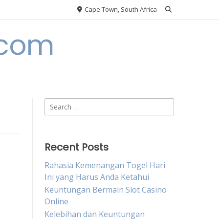
Cape Town, South Africa
.com
Search
for:
Recent Posts
Rahasia Kemenangan Togel Hari
Ini yang Harus Anda Ketahui
Keuntungan Bermain Slot Casino
Online
Kelebihan dan Keuntungan