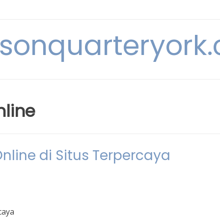
sonquarteryork
nline
line di Situs Terpercaya
caya