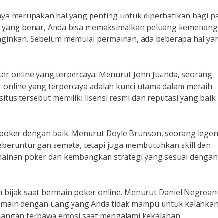
caya merupakan hal yang penting untuk diperhatikan bagi p
an yang benar, Anda bisa memaksimalkan peluang kemenan
iinginkan. Sebelum memulai permainan, ada beberapa hal ya
.
ker online yang terpercaya. Menurut John Juanda, seorang
r online yang terpercaya adalah kunci utama dalam meraih
tus tersebut memiliki lisensi resmi dan reputasi yang baik 
n poker dengan baik. Menurut Doyle Brunson, seorang lege
eberuntungan semata, tetapi juga membutuhkan skill dan
permainan poker dan kembangkan strategi yang sesuai dengan
 bijak saat bermain poker online. Menurut Daniel Negrean
ermain dengan uang yang Anda tidak mampu untuk kalahkan
 jangan terbawa emosi saat mengalami kekalahan.