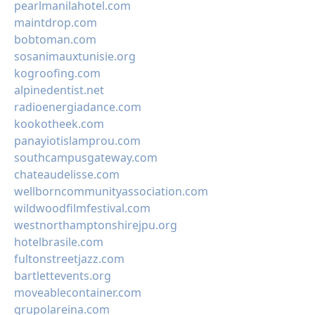
pearlmanilahotel.com
maintdrop.com
bobtoman.com
sosanimauxtunisie.org
kogroofing.com
alpinedentist.net
radioenergiadance.com
kookotheek.com
panayiotislamprou.com
southcampusgateway.com
chateaudelisse.com
wellborncommunityassociation.com
wildwoodfilmfestival.com
westnorthamptonshirejpu.org
hotelbrasile.com
fultonstreetjazz.com
bartlettevents.org
moveablecontainer.com
grupolareina.com