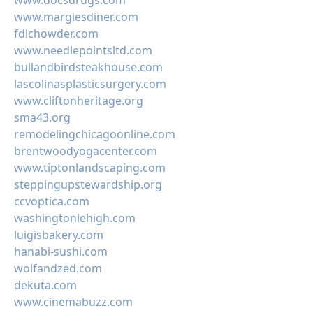
www.docsdrugs.com
www.margiesdiner.com
fdlchowder.com
www.needlepointsltd.com
bullandbirdsteakhouse.com
lascolinasplasticsurgery.com
www.cliftonheritage.org
sma43.org
remodelingchicagoonline.com
brentwoodyogacenter.com
www.tiptonlandscaping.com
steppingupstewardship.org
ccvoptica.com
washingtonlehigh.com
luigisbakery.com
hanabi-sushi.com
wolfandzed.com
dekuta.com
www.cinemabuzz.com