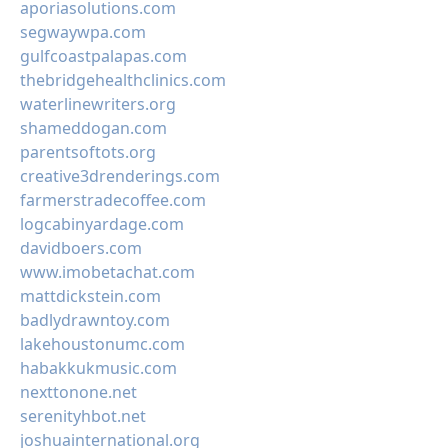
aporiasolutions.com
segwaywpa.com
gulfcoastpalapas.com
thebridgehealthclinics.com
waterlinewriters.org
shameddogan.com
parentsoftots.org
creative3drenderings.com
farmerstradecoffee.com
logcabinyardage.com
davidboers.com
www.imobetachat.com
mattdickstein.com
badlydrawntoy.com
lakehoustonumc.com
habakkukmusic.com
nexttonone.net
serenityhbot.net
joshuainternational.org