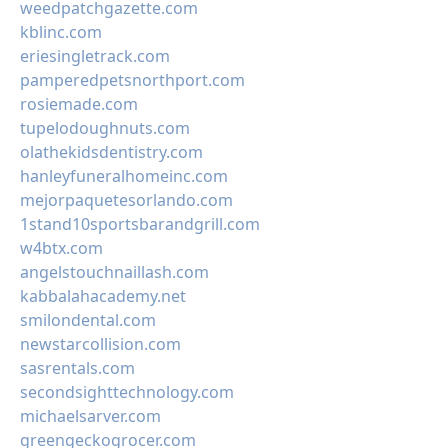
weedpatchgazette.com
kblinc.com
eriesingletrack.com
pamperedpetsnorthport.com
rosiemade.com
tupelodoughnuts.com
olathekidsdentistry.com
hanleyfuneralhomeinc.com
mejorpaquetesorlando.com
1stand10sportsbarandgrill.com
w4btx.com
angelstouchnaillash.com
kabbalahacademy.net
smilondental.com
newstarcollision.com
sasrentals.com
secondsighttechnology.com
michaelsarver.com
greengeckogrocer.com