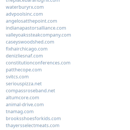
theplacebarandgrill.com
waterburyrx.com
advpoolsinc.com
angelosatthepoint.com
indianapastorsalliance.com
valleyoakssteakcompany.com
caseyswoodshed.com
fixhairchicago.com
denizliesnaf.com
constitutionconferences.com
patthecope.com
svitcs.com
seriouspizza.net
compassroseband.net
altumcore.com
animal-drive.com
tnamag.com
brooksshoesforkids.com
thayersselectmeats.com