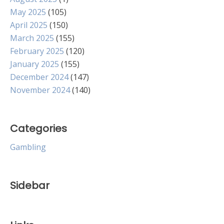
May 2025
(105)
April 2025
(150)
March 2025
(155)
February 2025
(120)
January 2025
(155)
December 2024
(147)
November 2024
(140)
Categories
Gambling
Sidebar