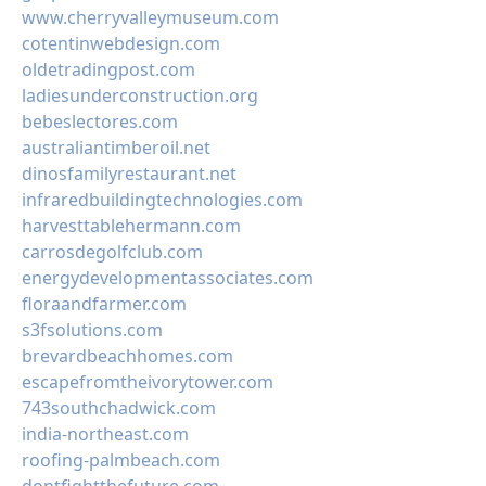
www.cherryvalleymuseum.com
cotentinwebdesign.com
oldetradingpost.com
ladiesunderconstruction.org
bebeslectores.com
australiantimberoil.net
dinosfamilyrestaurant.net
infraredbuildingtechnologies.com
harvesttablehermann.com
carrosdegolfclub.com
energydevelopmentassociates.com
floraandfarmer.com
s3fsolutions.com
brevardbeachhomes.com
escapefromtheivorytower.com
743southchadwick.com
india-northeast.com
roofing-palmbeach.com