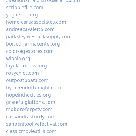
3seasonsthaibistrooakland.com
scribblefire.com
yogaexpo.org
home-careassociates.com
andreacavaletto.com
parksleylivestocksupply.com
boisedharmacenter.org
color-agestores.com
wipala.org
loyola-malawi.org
rosychicc.com
outpostboats.com
bytheendoftonight.com
hopeinthecities.org
gratefulgluttons.com
mobdroforpctv.com
cassandrasturdy.com
sanbenitoolivefestival.com
classicmoviestills.com