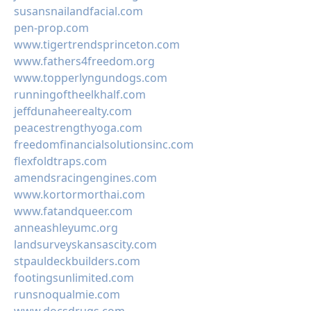
susansnailandfacial.com
pen-prop.com
www.tigertrendsprinceton.com
www.fathers4freedom.org
www.topperlyngundogs.com
runningoftheelkhalf.com
jeffdunaheerealty.com
peacestrengthyoga.com
freedomfinancialsolutionsinc.com
flexfoldtraps.com
amendsracingengines.com
www.kortormorthai.com
www.fatandqueer.com
anneashleyumc.org
landsurveyskansascity.com
stpauldeckbuilders.com
footingsunlimited.com
runsnoqualmie.com