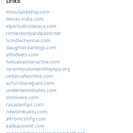
Links
missclaireshay.com
limras-india.com
elperiodicodelara.com
richiesbodyandpaint.net
licindiachennai.com
daughterdarlings.com
infodeets.com
hotsalsainteractive.com
serenitysalonanddayspa.org
cedarcafeonline.com
acfurnituregiant.com
undertenminutes.com
omnivere.com
rasadantips.com
newtimbuktu.com
altronicsmfg.com
eatbaconhill.com