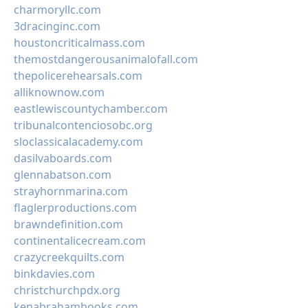
charmoryllc.com
3dracinginc.com
houstoncriticalmass.com
themostdangerousanimalofall.com
thepolicerehearsals.com
alliknownow.com
eastlewiscountychamber.com
tribunalcontenciosobc.org
sloclassicalacademy.com
dasilvaboards.com
glennabatson.com
strayhornmarina.com
flaglerproductions.com
brawndefinition.com
continentalicecream.com
crazycreekquilts.com
binkdavies.com
christchurchpdx.org
kenabrahambooks.com