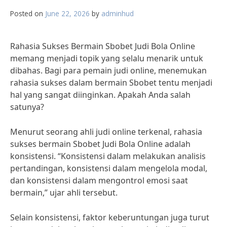
Posted on
June 22, 2026
by
adminhud
Rahasia Sukses Bermain Sbobet Judi Bola Online
memang menjadi topik yang selalu menarik untuk
dibahas. Bagi para pemain judi online, menemukan
rahasia sukses dalam bermain Sbobet tentu menjadi
hal yang sangat diinginkan. Apakah Anda salah
satunya?
Menurut seorang ahli judi online terkenal, rahasia
sukses bermain Sbobet Judi Bola Online adalah
konsistensi. “Konsistensi dalam melakukan analisis
pertandingan, konsistensi dalam mengelola modal,
dan konsistensi dalam mengontrol emosi saat
bermain,” ujar ahli tersebut.
Selain konsistensi, faktor keberuntungan juga turut