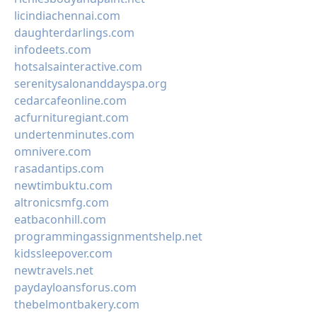
licindiachennai.com
daughterdarlings.com
infodeets.com
hotsalsainteractive.com
serenitysalonanddayspa.org
cedarcafeonline.com
acfurnituregiant.com
undertenminutes.com
omnivere.com
rasadantips.com
newtimbuktu.com
altronicsmfg.com
eatbaconhill.com
programmingassignmentshelp.net
kidssleepover.com
newtravels.net
paydayloansforus.com
thebelmontbakery.com