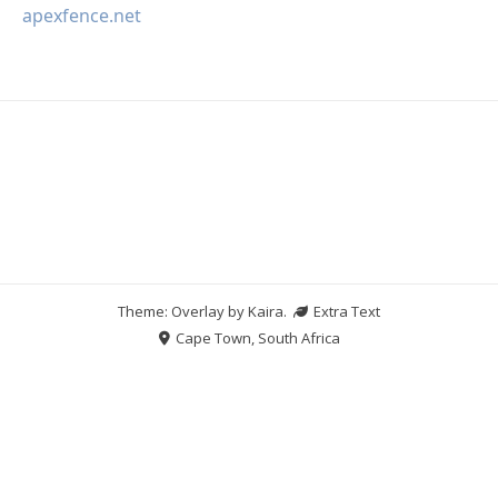
apexfence.net
Theme: Overlay by
Kaira
.
Extra Text
Cape Town, South Africa