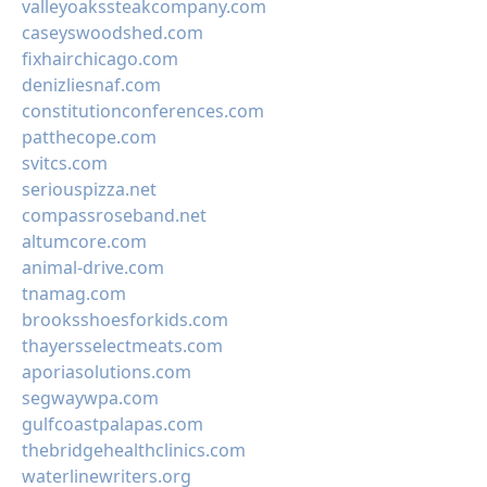
valleyoakssteakcompany.com
caseyswoodshed.com
fixhairchicago.com
denizliesnaf.com
constitutionconferences.com
patthecope.com
svitcs.com
seriouspizza.net
compassroseband.net
altumcore.com
animal-drive.com
tnamag.com
brooksshoesforkids.com
thayersselectmeats.com
aporiasolutions.com
segwaywpa.com
gulfcoastpalapas.com
thebridgehealthclinics.com
waterlinewriters.org