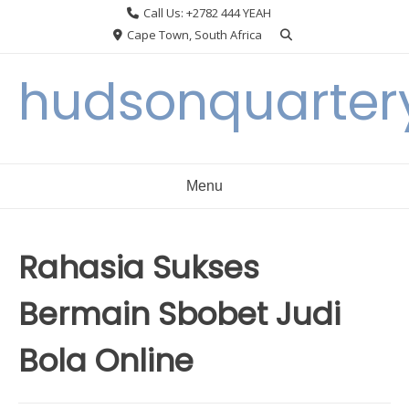
Skip
Call Us: +2782 444 YEAH
to
Cape Town, South Africa
content
hudsonquarter
Menu
Rahasia Sukses
Bermain Sbobet Judi
Bola Online