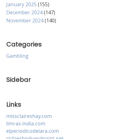
January 2025
(155)
December 2024
(147)
November 2024
(140)
Categories
Gambling
Sidebar
Links
missclaireshay.com
limras-india.com
elperiodicodelara.com
richiesbodyandpaint.net