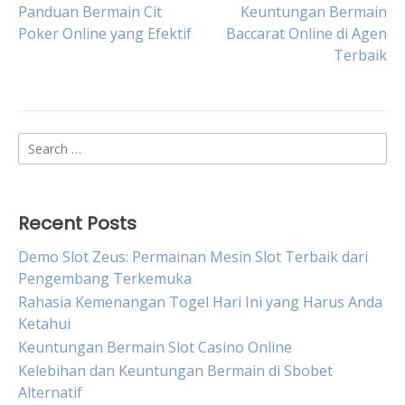
Post
Panduan Bermain Cit
Keuntungan Bermain
Poker Online yang Efektif
Baccarat Online di Agen
Terbaik
navigation
Search
for:
Recent Posts
Demo Slot Zeus: Permainan Mesin Slot Terbaik dari
Pengembang Terkemuka
Rahasia Kemenangan Togel Hari Ini yang Harus Anda
Ketahui
Keuntungan Bermain Slot Casino Online
Kelebihan dan Keuntungan Bermain di Sbobet
Alternatif