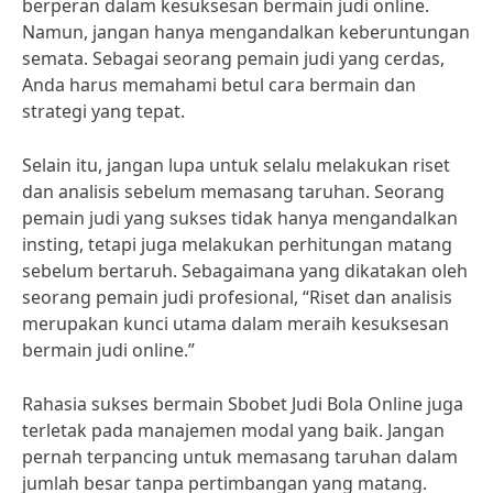
berperan dalam kesuksesan bermain judi online.
Namun, jangan hanya mengandalkan keberuntungan
semata. Sebagai seorang pemain judi yang cerdas,
Anda harus memahami betul cara bermain dan
strategi yang tepat.
Selain itu, jangan lupa untuk selalu melakukan riset
dan analisis sebelum memasang taruhan. Seorang
pemain judi yang sukses tidak hanya mengandalkan
insting, tetapi juga melakukan perhitungan matang
sebelum bertaruh. Sebagaimana yang dikatakan oleh
seorang pemain judi profesional, “Riset dan analisis
merupakan kunci utama dalam meraih kesuksesan
bermain judi online.”
Rahasia sukses bermain Sbobet Judi Bola Online juga
terletak pada manajemen modal yang baik. Jangan
pernah terpancing untuk memasang taruhan dalam
jumlah besar tanpa pertimbangan yang matang.