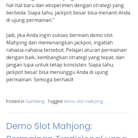
hal-hal baru dan eksperimen dengan strategi yang
berbeda. Siapa tahu, jackpot besar bisa menanti Anda
di ujung permainan.”
Jadi, jika Anda ingin sukses bermain demo slot
Mahjong dan memenangkan jackpot, ingatlah
rahasia-rahasia tersebut. Pelajari aturan permainan
dengan baik, kembangkan strategi yang tepat, dan
jangan lupa untuk tetap konsisten. Siapa tahu,
jackpot besar bisa menunggu Anda di ujung
permainan. Semoga berhasil!
Posted in
Gambling
Tagged
demo slot mahjong
Demo Slot Mahjong: