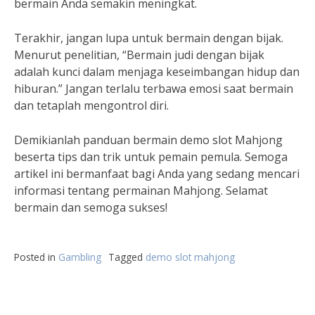
bermain Anda semakin meningkat.
Terakhir, jangan lupa untuk bermain dengan bijak.
Menurut penelitian, “Bermain judi dengan bijak
adalah kunci dalam menjaga keseimbangan hidup dan
hiburan.” Jangan terlalu terbawa emosi saat bermain
dan tetaplah mengontrol diri.
Demikianlah panduan bermain demo slot Mahjong
beserta tips dan trik untuk pemain pemula. Semoga
artikel ini bermanfaat bagi Anda yang sedang mencari
informasi tentang permainan Mahjong. Selamat
bermain dan semoga sukses!
Posted in
Gambling
Tagged
demo slot mahjong