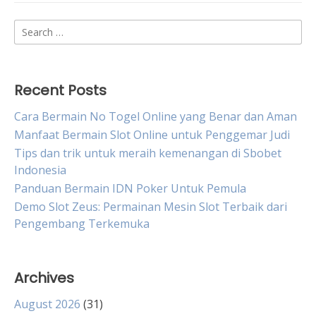
Search
for:
Recent Posts
Cara Bermain No Togel Online yang Benar dan Aman
Manfaat Bermain Slot Online untuk Penggemar Judi
Tips dan trik untuk meraih kemenangan di Sbobet
Indonesia
Panduan Bermain IDN Poker Untuk Pemula
Demo Slot Zeus: Permainan Mesin Slot Terbaik dari
Pengembang Terkemuka
Archives
August 2026
(31)