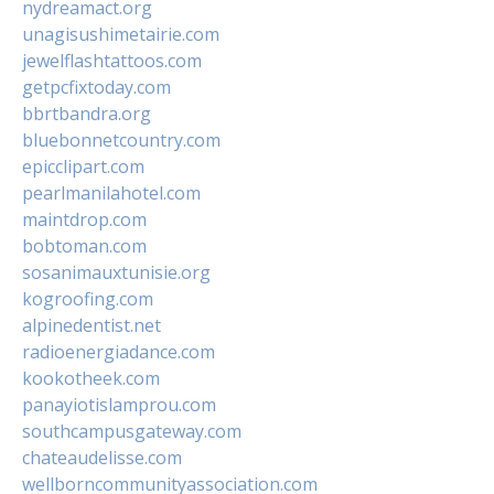
nydreamact.org
unagisushimetairie.com
jewelflashtattoos.com
getpcfixtoday.com
bbrtbandra.org
bluebonnetcountry.com
epicclipart.com
pearlmanilahotel.com
maintdrop.com
bobtoman.com
sosanimauxtunisie.org
kogroofing.com
alpinedentist.net
radioenergiadance.com
kookotheek.com
panayiotislamprou.com
southcampusgateway.com
chateaudelisse.com
wellborncommunityassociation.com