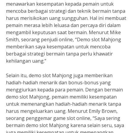
menawarkan kesempatan kepada pemain untuk
mencoba berbagai strategi dan teknik bermain tanpa
harus merisikokan uang sungguhan. Hal ini membuat
pemain merasa lebih leluasa dan percaya diri dalam
mengambil keputusan saat bermain. Menurut Mike
Smith, seorang penjudi online, “Demo slot Mahjong
memberikan saya kesempatan untuk mencoba
berbagai strategi bermain tanpa perlu khawatir
kehilangan uang.”
Selain itu, demo slot Mahjong juga memberikan
hadiah-hadiah menarik dan bonus-bonus yang
menggiurkan kepada para pemain. Dengan bermain
demo slot Mahjong, pemain memiliki kesempatan
untuk memenangkan hadiah-hadiah menarik tanpa
harus mengeluarkan uang. Menurut Emily Brown,
seorang penggemar game slot online, “Saya sering
bermain demo slot Mahjong karena selain seru, saya
juga memiliki kesempatan untuk memenangkan