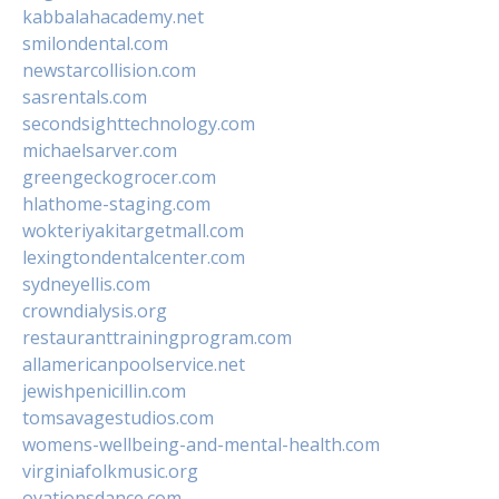
kabbalahacademy.net
smilondental.com
newstarcollision.com
sasrentals.com
secondsighttechnology.com
michaelsarver.com
greengeckogrocer.com
hlathome-staging.com
wokteriyakitargetmall.com
lexingtondentalcenter.com
sydneyellis.com
crowndialysis.org
restauranttrainingprogram.com
allamericanpoolservice.net
jewishpenicillin.com
tomsavagestudios.com
womens-wellbeing-and-mental-health.com
virginiafolkmusic.org
ovationsdance.com