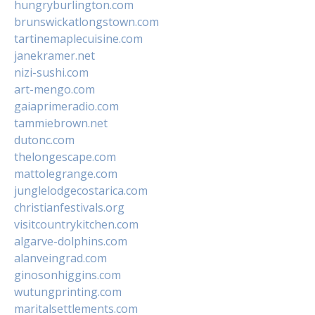
hungryburlington.com
brunswickatlongstown.com
tartinemaplecuisine.com
janekramer.net
nizi-sushi.com
art-mengo.com
gaiaprimeradio.com
tammiebrown.net
dutonc.com
thelongescape.com
mattolegrange.com
junglelodgecostarica.com
christianfestivals.org
visitcountrykitchen.com
algarve-dolphins.com
alanveingrad.com
ginosonhiggins.com
wutungprinting.com
maritalsettlements.com