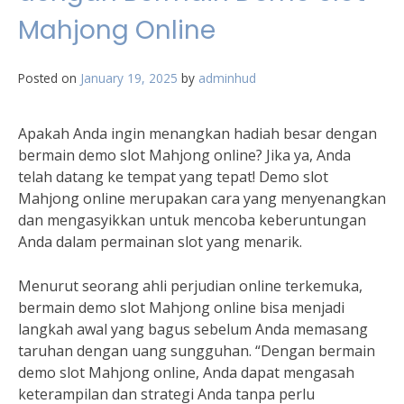
Mahjong Online
Posted on
January 19, 2025
by
adminhud
Apakah Anda ingin menangkan hadiah besar dengan
bermain demo slot Mahjong online? Jika ya, Anda
telah datang ke tempat yang tepat! Demo slot
Mahjong online merupakan cara yang menyenangkan
dan mengasyikkan untuk mencoba keberuntungan
Anda dalam permainan slot yang menarik.
Menurut seorang ahli perjudian online terkemuka,
bermain demo slot Mahjong online bisa menjadi
langkah awal yang bagus sebelum Anda memasang
taruhan dengan uang sungguhan. “Dengan bermain
demo slot Mahjong online, Anda dapat mengasah
keterampilan dan strategi Anda tanpa perlu