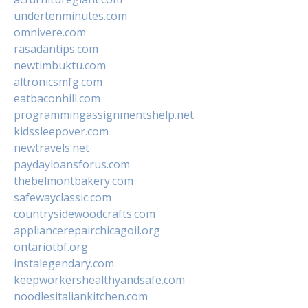
undertenminutes.com
omnivere.com
rasadantips.com
newtimbuktu.com
altronicsmfg.com
eatbaconhill.com
programmingassignmentshelp.net
kidssleepover.com
newtravels.net
paydayloansforus.com
thebelmontbakery.com
safewayclassic.com
countrysidewoodcrafts.com
appliancerepairchicagoil.org
ontariotbf.org
instalegendary.com
keepworkershealthyandsafe.com
noodlesitaliankitchen.com