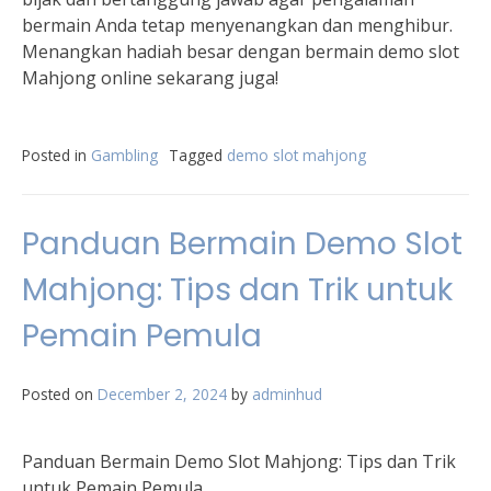
bermain Anda tetap menyenangkan dan menghibur.
Menangkan hadiah besar dengan bermain demo slot
Mahjong online sekarang juga!
Posted in
Gambling
Tagged
demo slot mahjong
Panduan Bermain Demo Slot
Mahjong: Tips dan Trik untuk
Pemain Pemula
Posted on
December 2, 2024
by
adminhud
Panduan Bermain Demo Slot Mahjong: Tips dan Trik
untuk Pemain Pemula