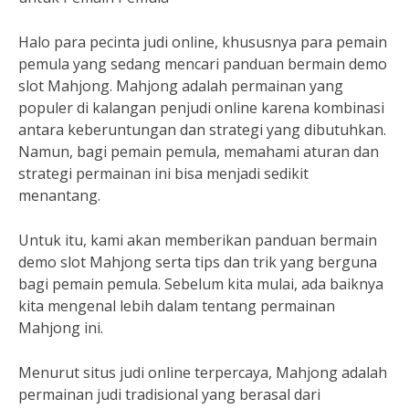
Halo para pecinta judi online, khususnya para pemain
pemula yang sedang mencari panduan bermain demo
slot Mahjong. Mahjong adalah permainan yang
populer di kalangan penjudi online karena kombinasi
antara keberuntungan dan strategi yang dibutuhkan.
Namun, bagi pemain pemula, memahami aturan dan
strategi permainan ini bisa menjadi sedikit
menantang.
Untuk itu, kami akan memberikan panduan bermain
demo slot Mahjong serta tips dan trik yang berguna
bagi pemain pemula. Sebelum kita mulai, ada baiknya
kita mengenal lebih dalam tentang permainan
Mahjong ini.
Menurut situs judi online terpercaya, Mahjong adalah
permainan judi tradisional yang berasal dari