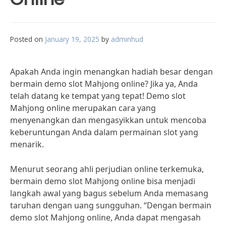
Posted on
January 19, 2025
by
adminhud
Apakah Anda ingin menangkan hadiah besar dengan
bermain demo slot Mahjong online? Jika ya, Anda
telah datang ke tempat yang tepat! Demo slot
Mahjong online merupakan cara yang
menyenangkan dan mengasyikkan untuk mencoba
keberuntungan Anda dalam permainan slot yang
menarik.
Menurut seorang ahli perjudian online terkemuka,
bermain demo slot Mahjong online bisa menjadi
langkah awal yang bagus sebelum Anda memasang
taruhan dengan uang sungguhan. “Dengan bermain
demo slot Mahjong online, Anda dapat mengasah