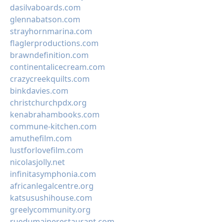
dasilvaboards.com
glennabatson.com
strayhornmarina.com
flaglerproductions.com
brawndefinition.com
continentalicecream.com
crazycreekquilts.com
binkdavies.com
christchurchpdx.org
kenabrahambooks.com
commune-kitchen.com
amuthefilm.com
lustforlovefilm.com
nicolasjolly.net
infinitasymphonia.com
africanlegalcentre.org
katsusushihouse.com
greelycommunity.org
ruedumainerestaurant.com