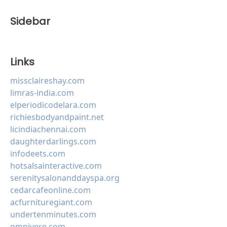
Sidebar
Links
missclaireshay.com
limras-india.com
elperiodicodelara.com
richiesbodyandpaint.net
licindiachennai.com
daughterdarlings.com
infodeets.com
hotsalsainteractive.com
serenitysalonanddayspa.org
cedarcafeonline.com
acfurnituregiant.com
undertenminutes.com
omnivere.com