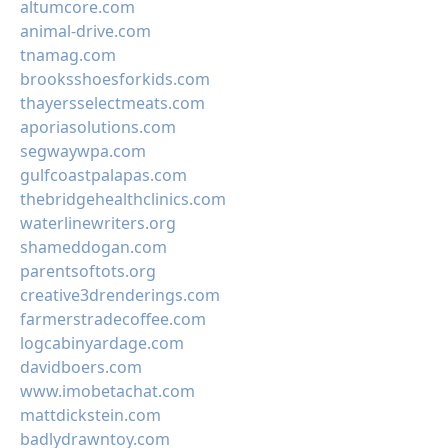
altumcore.com
animal-drive.com
tnamag.com
brooksshoesforkids.com
thayersselectmeats.com
aporiasolutions.com
segwaywpa.com
gulfcoastpalapas.com
thebridgehealthclinics.com
waterlinewriters.org
shameddogan.com
parentsoftots.org
creative3drenderings.com
farmerstradecoffee.com
logcabinyardage.com
davidboers.com
www.imobetachat.com
mattdickstein.com
badlydrawntoy.com