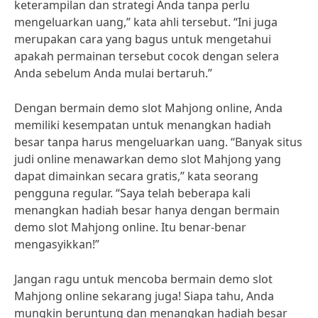
keterampilan dan strategi Anda tanpa perlu
mengeluarkan uang,” kata ahli tersebut. “Ini juga
merupakan cara yang bagus untuk mengetahui
apakah permainan tersebut cocok dengan selera
Anda sebelum Anda mulai bertaruh.”
Dengan bermain demo slot Mahjong online, Anda
memiliki kesempatan untuk menangkan hadiah
besar tanpa harus mengeluarkan uang. “Banyak situs
judi online menawarkan demo slot Mahjong yang
dapat dimainkan secara gratis,” kata seorang
pengguna regular. “Saya telah beberapa kali
menangkan hadiah besar hanya dengan bermain
demo slot Mahjong online. Itu benar-benar
mengasyikkan!”
Jangan ragu untuk mencoba bermain demo slot
Mahjong online sekarang juga! Siapa tahu, Anda
mungkin beruntung dan menangkan hadiah besar