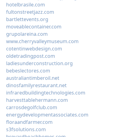
hotelbrasile.com
fultonstreetjazz.com
bartlettevents.org
moveablecontainer.com
grupolareina.com
www.cherryvalleymuseum.com
cotentinwebdesign.com
oldetradingpost.com
ladiesunderconstruction.org
bebeslectores.com
australiantimberoil.net
dinosfamilyrestaurant.net
infraredbuildingtechnologies.com
harvesttablehermann.com
carrosdegolfclub.com
energydevelopmentassociates.com
floraandfarmer.com
s3fsolutions.com
brevardbeachhomes.com