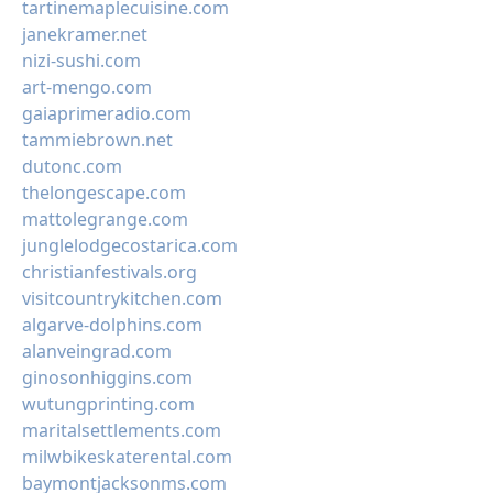
tartinemaplecuisine.com
janekramer.net
nizi-sushi.com
art-mengo.com
gaiaprimeradio.com
tammiebrown.net
dutonc.com
thelongescape.com
mattolegrange.com
junglelodgecostarica.com
christianfestivals.org
visitcountrykitchen.com
algarve-dolphins.com
alanveingrad.com
ginosonhiggins.com
wutungprinting.com
maritalsettlements.com
milwbikeskaterental.com
baymontjacksonms.com