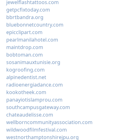
jewelflashtattoos.com
getpcfixtoday.com
bbrtbandra.org
bluebonnetcountry.com
epicclipart.com
pearlmanilahotel.com
maintdrop.com
bobtoman.com
sosanimauxtunisie.org
kogroofing.com
alpinedentist.net
radioenergiadance.com
kookotheek.com
panayiotislamprou.com
southcampusgateway.com
chateaudelisse.com
wellborncommunityassociation.com
wildwoodfilmfestival.com
westnorthamptonshirejpu.org