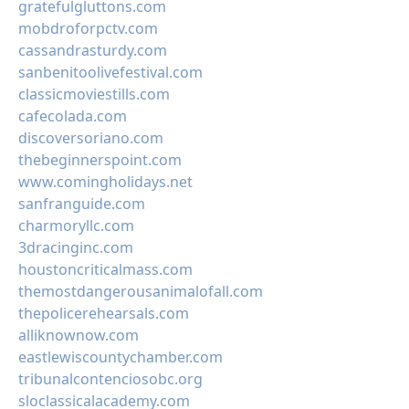
gratefulgluttons.com
mobdroforpctv.com
cassandrasturdy.com
sanbenitoolivefestival.com
classicmoviestills.com
cafecolada.com
discoversoriano.com
thebeginnerspoint.com
www.comingholidays.net
sanfranguide.com
charmoryllc.com
3dracinginc.com
houstoncriticalmass.com
themostdangerousanimalofall.com
thepolicerehearsals.com
alliknownow.com
eastlewiscountychamber.com
tribunalcontenciosobc.org
sloclassicalacademy.com