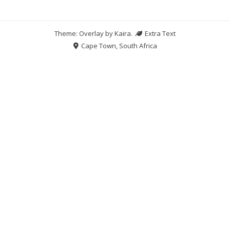
Theme: Overlay by
Kaira
.
Extra Text
Cape Town, South Africa