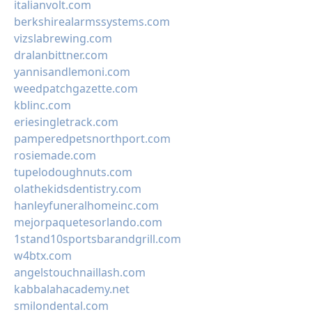
italianvolt.com
berkshirealarmssystems.com
vizslabrewing.com
dralanbittner.com
yannisandlemoni.com
weedpatchgazette.com
kblinc.com
eriesingletrack.com
pamperedpetsnorthport.com
rosiemade.com
tupelodoughnuts.com
olathekidsdentistry.com
hanleyfuneralhomeinc.com
mejorpaquetesorlando.com
1stand10sportsbarandgrill.com
w4btx.com
angelstouchnaillash.com
kabbalahacademy.net
smilondental.com