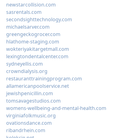
newstarcollision.com
sasrentals.com
secondsighttechnology.com
michaelsarver.com
greengeckogrocer.com
hlathome-staging.com
wokteriyakitargetmall.com
lexingtondentalcenter.com
sydneyellis.com
crowndialysis.org
restauranttrainingprogram.com
allamericanpoolservice.net
jewishpenicillin.com
tomsavagestudios.com
womens-wellbeing-and-mental-health.com
virginiafolkmusic.org
ovationsdance.com
ribandrhein.com
kolekcje.net