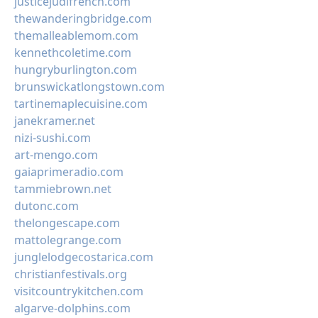
justicejudifrench.com
thewanderingbridge.com
themalleablemom.com
kennethcoletime.com
hungryburlington.com
brunswickatlongstown.com
tartinemaplecuisine.com
janekramer.net
nizi-sushi.com
art-mengo.com
gaiaprimeradio.com
tammiebrown.net
dutonc.com
thelongescape.com
mattolegrange.com
junglelodgecostarica.com
christianfestivals.org
visitcountrykitchen.com
algarve-dolphins.com