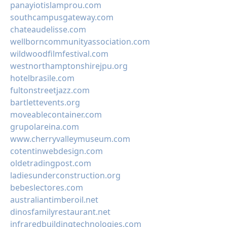
panayiotislamprou.com
southcampusgateway.com
chateaudelisse.com
wellborncommunityassociation.com
wildwoodfilmfestival.com
westnorthamptonshirejpu.org
hotelbrasile.com
fultonstreetjazz.com
bartlettevents.org
moveablecontainer.com
grupolareina.com
www.cherryvalleymuseum.com
cotentinwebdesign.com
oldetradingpost.com
ladiesunderconstruction.org
bebeslectores.com
australiantimberoil.net
dinosfamilyrestaurant.net
infraredbuildingtechnologies.com