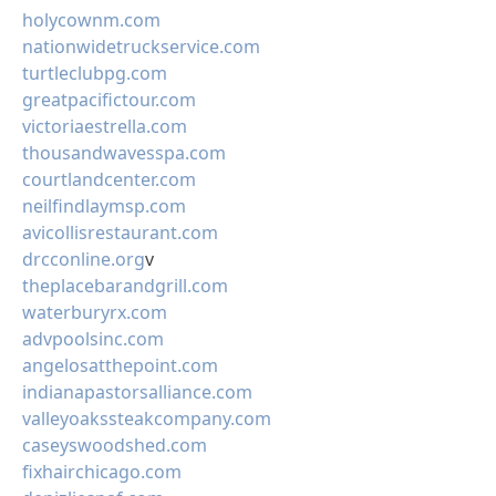
holycownm.com
nationwidetruckservice.com
turtleclubpg.com
greatpacifictour.com
victoriaestrella.com
thousandwavesspa.com
courtlandcenter.com
neilfindlaymsp.com
avicollisrestaurant.com
drcconline.org
v
theplacebarandgrill.com
waterburyrx.com
advpoolsinc.com
angelosatthepoint.com
indianapastorsalliance.com
valleyoakssteakcompany.com
caseyswoodshed.com
fixhairchicago.com