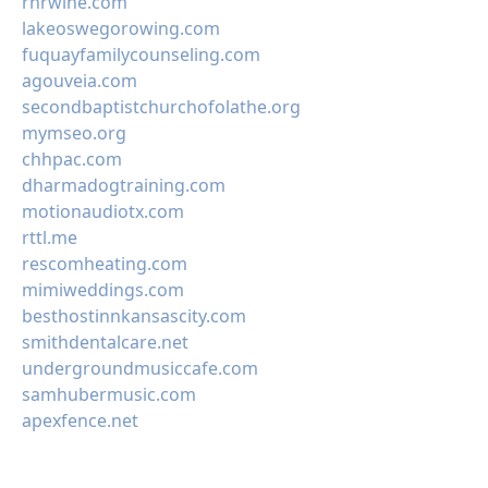
rnrwine.com
lakeoswegorowing.com
fuquayfamilycounseling.com
agouveia.com
secondbaptistchurchofolathe.org
mymseo.org
chhpac.com
dharmadogtraining.com
motionaudiotx.com
rttl.me
rescomheating.com
mimiweddings.com
besthostinnkansascity.com
smithdentalcare.net
undergroundmusiccafe.com
samhubermusic.com
apexfence.net