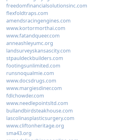
freedomfinancialsolutionsinc.com
flexfoldtraps.com
amendsracingengines.com
www.kortormorthai.com
www.fatandqueer.com
anneashleyumc.org
landsurveyskansascity.com
stpauldeckbuilders.com
footingsunlimited.com
runsnoqualmie.com
www.docsdrugs.com
www.margiesdiner.com
fdlchowder.com
www.needlepointsltd.com
bullandbirdsteakhouse.com
lascolinasplasticsurgery.com
www.cliftonheritage.org
sma43.org