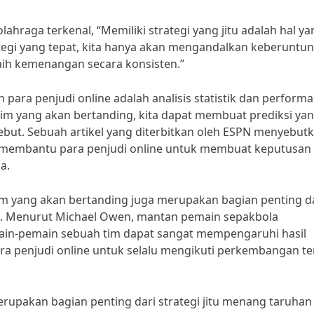
ahraga terkenal, “Memiliki strategi yang jitu adalah hal ya
ategi yang tepat, kita hanya akan mengandalkan keberuntu
aih kemenangan secara konsisten.”
 para penjudi online adalah analisis statistik dan performa
im yang akan bertanding, kita dapat membuat prediksi ya
sebut. Sebuah artikel yang diterbitkan oleh ESPN menyebut
t membantu para penjudi online untuk membuat keputusan
a.
-tim yang akan bertanding juga merupakan bagian penting d
ine. Menurut Michael Owen, mantan pemain sepakbola
pemain-pemain sebuah tim dapat sangat mempengaruhi hasil
ara penjudi online untuk selalu mengikuti perkembangan te
rupakan bagian penting dari strategi jitu menang taruhan