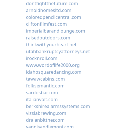
dontfightthefuture.com
arnoldhomesltd.com
coloredpencilcentral.com
cliftonfilmfest.com
imperialbarandlounge.com
raisedoutdoors.com
thinkwithyourheart.net
utahbankruptcyattorneys.net
irocknroll.com
www.wordoflife2000.org
idahosquaredancing.com
tawawcabins.com
folksemantic.com
sardosbar.com
italianvolt.com
berkshirealarmssystems.com
vizslabrewing.com
dralanbittner.com
yannisandlemoni.com