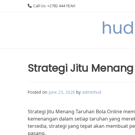
Skip
Call Us: +2782 444 YEAH
to
content
hud
Strategi Jitu Menang
Posted on
June 23, 2026
by
adminhud
Strategi Jitu Menang Taruhan Bola Online mem
kemenangan dalam setiap taruhan yang mereka
tersedia, strategi yang tepat akan membuat pe
pasang.