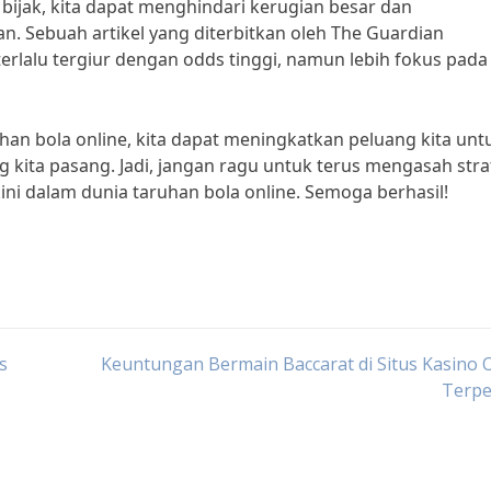
bijak, kita dapat menghindari kerugian besar dan
. Sebuah artikel yang diterbitkan oleh The Guardian
erlalu tergiur dengan odds tinggi, namun lebih fokus pada
an bola online, kita dapat meningkatkan peluang kita unt
kita pasang. Jadi, jangan ragu untuk terus mengasah stra
ni dalam dunia taruhan bola online. Semoga berhasil!
s
Keuntungan Bermain Baccarat di Situs Kasino 
Terpe