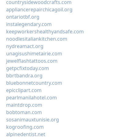
countrysidewoodcrafts.com
appliancerepairchicagoil.org
ontariotbf.org
instalegendary.com
keepworkershealthyandsafe.com
noodlesitaliankitchen.com
nydreamact.org
unagisushimetairie.com
jewelflashtattoos.com
getpcfixtoday.com
bbrtbandra.org
bluebonnetcountry.com
epicclipart.com
pearlmanilahotel.com
maintdrop.com
bobtoman.com
sosanimauxtunisie.org
kogroofing.com
alpinedentist.net