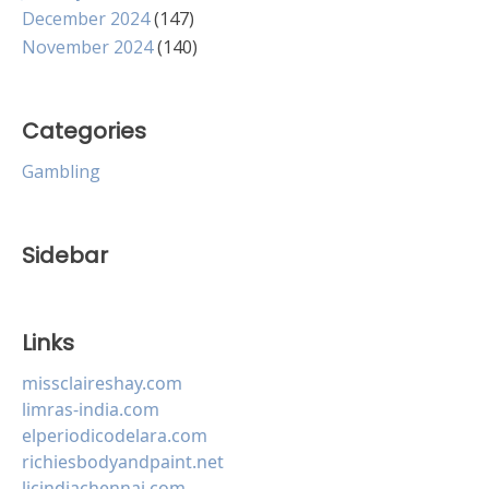
December 2024
(147)
November 2024
(140)
Categories
Gambling
Sidebar
Links
missclaireshay.com
limras-india.com
elperiodicodelara.com
richiesbodyandpaint.net
licindiachennai.com