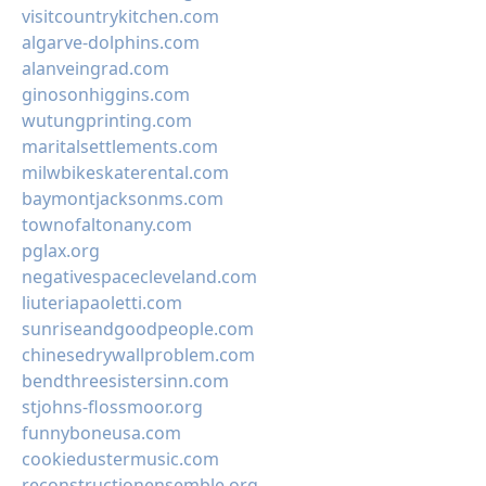
visitcountrykitchen.com
algarve-dolphins.com
alanveingrad.com
ginosonhiggins.com
wutungprinting.com
maritalsettlements.com
milwbikeskaterental.com
baymontjacksonms.com
townofaltonany.com
pglax.org
negativespacecleveland.com
liuteriapaoletti.com
sunriseandgoodpeople.com
chinesedrywallproblem.com
bendthreesistersinn.com
stjohns-flossmoor.org
funnyboneusa.com
cookiedustermusic.com
reconstructionensemble.org