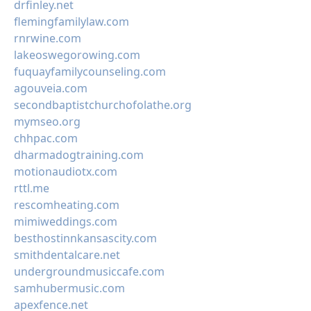
drfinley.net
flemingfamilylaw.com
rnrwine.com
lakeoswegorowing.com
fuquayfamilycounseling.com
agouveia.com
secondbaptistchurchofolathe.org
mymseo.org
chhpac.com
dharmadogtraining.com
motionaudiotx.com
rttl.me
rescomheating.com
mimiweddings.com
besthostinnkansascity.com
smithdentalcare.net
undergroundmusiccafe.com
samhubermusic.com
apexfence.net