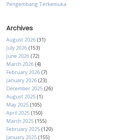
Pengembang Terkemuka
Archives
August 2026
(31)
July 2026
(153)
June 2026
(72)
March 2026
(4)
February 2026
(7)
January 2026
(23)
December 2025
(26)
August 2025
(1)
May 2025
(105)
April 2025
(150)
March 2025
(155)
February 2025
(120)
January 2025
(155)