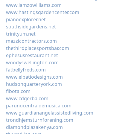
www.iamzowilliams.com
www.hastingsgardencenter.com
pianoexplorer.net
southsidegardens.net
trinityum.net
mazzicontractors.com
thethirdplacesportsbar.com
ephesusrestaurant.net
woodyswellington.com
fatbellyfreds.com
www.elpatiodesigns.com
hudsonquarteryork.com
fibota.com
www.cdgerba.com
parunocentraldemusica.com
www.guardianangelassistedliving.com
trondhjemsturnforening.com
diamondplazakenya.com