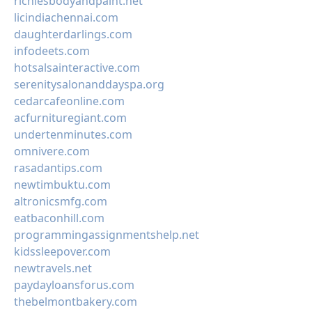
richiesbodyandpaint.net
licindiachennai.com
daughterdarlings.com
infodeets.com
hotsalsainteractive.com
serenitysalonanddayspa.org
cedarcafeonline.com
acfurnituregiant.com
undertenminutes.com
omnivere.com
rasadantips.com
newtimbuktu.com
altronicsmfg.com
eatbaconhill.com
programmingassignmentshelp.net
kidssleepover.com
newtravels.net
paydayloansforus.com
thebelmontbakery.com