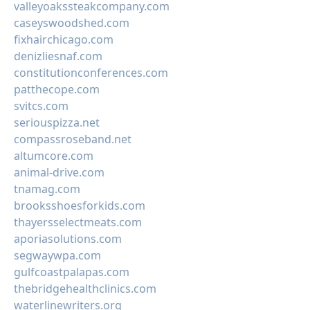
valleyoakssteakcompany.com
caseyswoodshed.com
fixhairchicago.com
denizliesnaf.com
constitutionconferences.com
patthecope.com
svitcs.com
seriouspizza.net
compassroseband.net
altumcore.com
animal-drive.com
tnamag.com
brooksshoesforkids.com
thayersselectmeats.com
aporiasolutions.com
segwaywpa.com
gulfcoastpalapas.com
thebridgehealthclinics.com
waterlinewriters.org