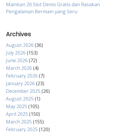
Mainkan 20 Slot Demo Gratis dan Rasakan
Pengalaman Bermain yang Seru
Archives
August 2026
(36)
July 2026
(153)
June 2026
(72)
March 2026
(4)
February 2026
(7)
January 2026
(23)
December 2025
(26)
August 2025
(1)
May 2025
(105)
April 2025
(150)
March 2025
(155)
February 2025
(120)