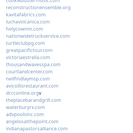
cookiedustermusic.com
reconstructionensemble.org
kavitafabrics.com
luchavolcanica.com
holycownm.com
nationwidetruckservice.com
turtleclubpg.com
greatpacifictour.com
victoriaestrella.com
thousandwavesspa.com
courtlandcenter.com
neilfindlaymsp.com
avicollisrestaurant.com
drcconline.org
v
theplacebarandgrill.com
waterburyrx.com
advpoolsinc.com
angelosatthepoint.com
indianapastorsalliance.com