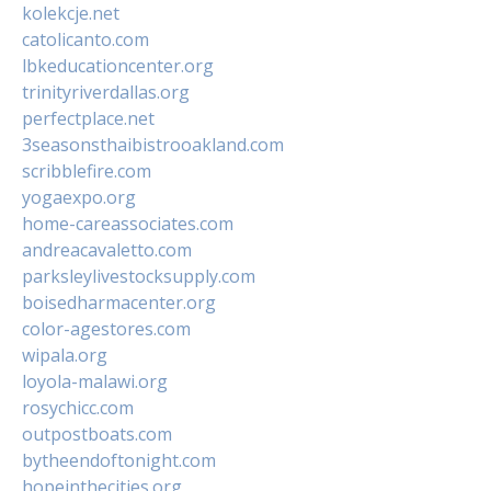
kolekcje.net
catolicanto.com
lbkeducationcenter.org
trinityriverdallas.org
perfectplace.net
3seasonsthaibistrooakland.com
scribblefire.com
yogaexpo.org
home-careassociates.com
andreacavaletto.com
parksleylivestocksupply.com
boisedharmacenter.org
color-agestores.com
wipala.org
loyola-malawi.org
rosychicc.com
outpostboats.com
bytheendoftonight.com
hopeinthecities.org