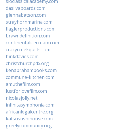
sloclassicalacademy.com
dasilvaboards.com
glennabatson.com
strayhornmarina.com
flaglerproductions.com
brawndefinition.com
continentalicecream.com
crazycreekquilts.com
binkdavies.com
christchurchpdx.org
kenabrahambooks.com
commune-kitchen.com
amuthefilm.com
lustforlovefilm.com
nicolasjolly.net
infinitasymphonia.com
africanlegalcentre.org
katsusushihouse.com
greelycommunity.org