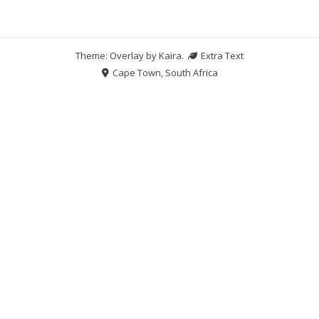
Theme: Overlay by
Kaira
.
Extra Text
Cape Town, South Africa