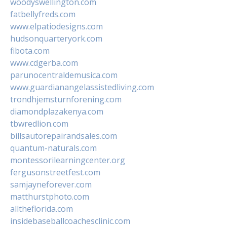
woodyswellington.com
fatbellyfreds.com
www.elpatiodesigns.com
hudsonquarteryork.com
fibota.com
www.cdgerba.com
parunocentraldemusica.com
www.guardianangelassistedliving.com
trondhjemsturnforening.com
diamondplazakenya.com
tbwredlion.com
billsautorepairandsales.com
quantum-naturals.com
montessorilearningcenter.org
fergusonstreetfest.com
samjayneforever.com
matthurstphoto.com
alltheflorida.com
insidebaseballcoachesclinic.com