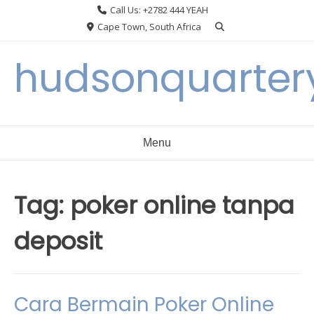
Skip
Call Us: +2782 444 YEAH
to
Cape Town, South Africa
content
hudsonquarter
Menu
Tag:
poker online tanpa
deposit
Cara Bermain Poker Online