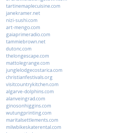
tartinemaplecuisine.com
janekramer.net
nizi-sushi.com
art-mengo.com
gaiaprimeradio.com
tammiebrown.net
dutonc.com
thelongescape.com
mattolegrange.com
junglelodgecostarica.com
christianfestivals.org
visitcountrykitchen.com
algarve-dolphins.com
alanveingrad.com
ginosonhiggins.com
wutungprinting.com
maritalsettlements.com
milwbikeskaterental.com