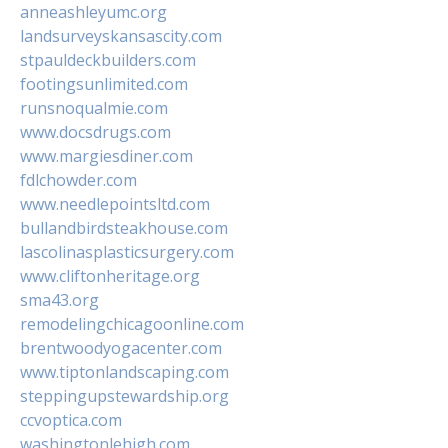
anneashleyumc.org
landsurveyskansascity.com
stpauldeckbuilders.com
footingsunlimited.com
runsnoqualmie.com
www.docsdrugs.com
www.margiesdiner.com
fdlchowder.com
www.needlepointsltd.com
bullandbirdsteakhouse.com
lascolinasplasticsurgery.com
www.cliftonheritage.org
sma43.org
remodelingchicagoonline.com
brentwoodyogacenter.com
www.tiptonlandscaping.com
steppingupstewardship.org
ccvoptica.com
washingtonlehigh.com