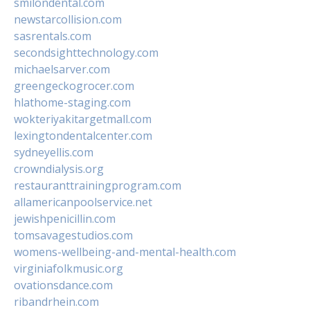
smilondental.com
newstarcollision.com
sasrentals.com
secondsighttechnology.com
michaelsarver.com
greengeckogrocer.com
hlathome-staging.com
wokteriyakitargetmall.com
lexingtondentalcenter.com
sydneyellis.com
crowndialysis.org
restauranttrainingprogram.com
allamericanpoolservice.net
jewishpenicillin.com
tomsavagestudios.com
womens-wellbeing-and-mental-health.com
virginiafolkmusic.org
ovationsdance.com
ribandrhein.com