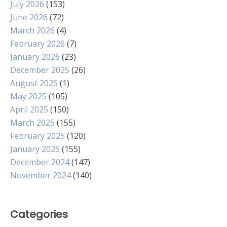
July 2026
(153)
June 2026
(72)
March 2026
(4)
February 2026
(7)
January 2026
(23)
December 2025
(26)
August 2025
(1)
May 2025
(105)
April 2025
(150)
March 2025
(155)
February 2025
(120)
January 2025
(155)
December 2024
(147)
November 2024
(140)
Categories