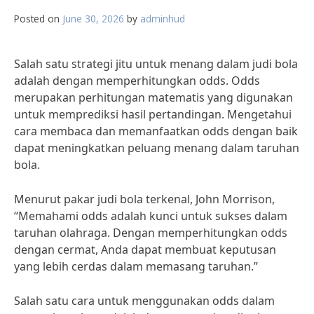
Posted on
June 30, 2026
by
adminhud
Salah satu strategi jitu untuk menang dalam judi bola
adalah dengan memperhitungkan odds. Odds
merupakan perhitungan matematis yang digunakan
untuk memprediksi hasil pertandingan. Mengetahui
cara membaca dan memanfaatkan odds dengan baik
dapat meningkatkan peluang menang dalam taruhan
bola.
Menurut pakar judi bola terkenal, John Morrison,
“Memahami odds adalah kunci untuk sukses dalam
taruhan olahraga. Dengan memperhitungkan odds
dengan cermat, Anda dapat membuat keputusan
yang lebih cerdas dalam memasang taruhan.”
Salah satu cara untuk menggunakan odds dalam