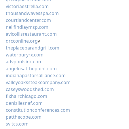
victoriaestrella.com
thousandwavesspa.com
courtlandcenter.com
neilfindlaymsp.com
avicollisrestaurant.com
drcconline.org
v
theplacebarandgrill.com
waterburyrx.com
advpoolsinc.com
angelosatthepoint.com
indianapastorsalliance.com
valleyoakssteakcompany.com
caseyswoodshed.com
fixhairchicago.com
denizliesnaf.com
constitutionconferences.com
patthecope.com
svitcs.com