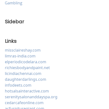
Gambling
Sidebar
Links
missclaireshay.com
limras-india.com
elperiodicodelara.com
richiesbodyandpaint.net
licindiachennai.com
daughterdarlings.com
infodeets.com
hotsalsainteractive.com
serenitysalonanddayspa.org
cedarcafeonline.com
acfurnituregiant.com