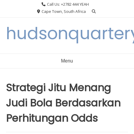
Skip
Call Us: +2782 444 YEAH
to
Cape Town, South Africa
content
hudsonquarter
Menu
Strategi Jitu Menang
Judi Bola Berdasarkan
Perhitungan Odds