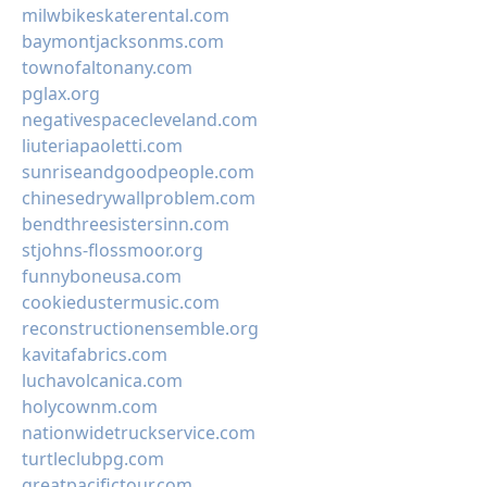
milwbikeskaterental.com
baymontjacksonms.com
townofaltonany.com
pglax.org
negativespacecleveland.com
liuteriapaoletti.com
sunriseandgoodpeople.com
chinesedrywallproblem.com
bendthreesistersinn.com
stjohns-flossmoor.org
funnyboneusa.com
cookiedustermusic.com
reconstructionensemble.org
kavitafabrics.com
luchavolcanica.com
holycownm.com
nationwidetruckservice.com
turtleclubpg.com
greatpacifictour.com