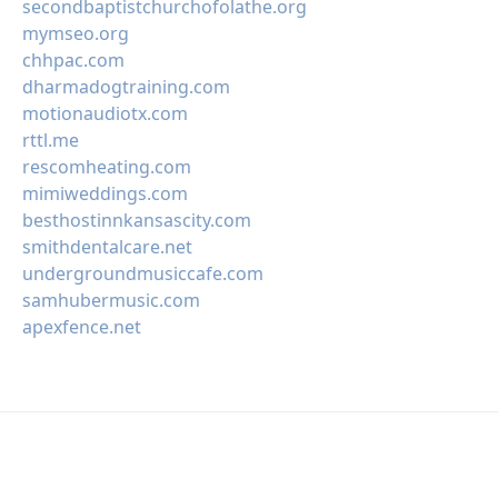
secondbaptistchurchofolathe.org
mymseo.org
chhpac.com
dharmadogtraining.com
motionaudiotx.com
rttl.me
rescomheating.com
mimiweddings.com
besthostinnkansascity.com
smithdentalcare.net
undergroundmusiccafe.com
samhubermusic.com
apexfence.net