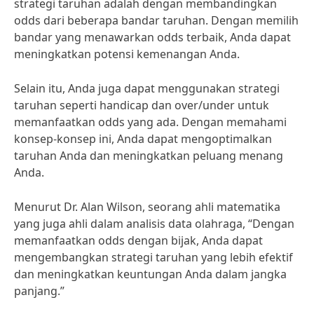
strategi taruhan adalah dengan membandingkan
odds dari beberapa bandar taruhan. Dengan memilih
bandar yang menawarkan odds terbaik, Anda dapat
meningkatkan potensi kemenangan Anda.
Selain itu, Anda juga dapat menggunakan strategi
taruhan seperti handicap dan over/under untuk
memanfaatkan odds yang ada. Dengan memahami
konsep-konsep ini, Anda dapat mengoptimalkan
taruhan Anda dan meningkatkan peluang menang
Anda.
Menurut Dr. Alan Wilson, seorang ahli matematika
yang juga ahli dalam analisis data olahraga, “Dengan
memanfaatkan odds dengan bijak, Anda dapat
mengembangkan strategi taruhan yang lebih efektif
dan meningkatkan keuntungan Anda dalam jangka
panjang.”