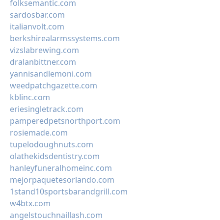
folksemantic.com
sardosbar.com
italianvolt.com
berkshirealarmssystems.com
vizslabrewing.com
dralanbittner.com
yannisandlemoni.com
weedpatchgazette.com
kblinc.com
eriesingletrack.com
pamperedpetsnorthport.com
rosiemade.com
tupelodoughnuts.com
olathekidsdentistry.com
hanleyfuneralhomeinc.com
mejorpaquetesorlando.com
1stand10sportsbarandgrill.com
w4btx.com
angelstouchnaillash.com