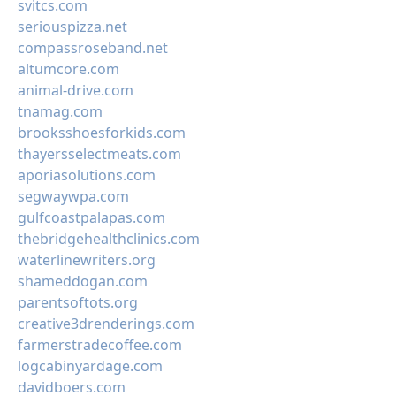
svitcs.com
seriouspizza.net
compassroseband.net
altumcore.com
animal-drive.com
tnamag.com
brooksshoesforkids.com
thayersselectmeats.com
aporiasolutions.com
segwaywpa.com
gulfcoastpalapas.com
thebridgehealthclinics.com
waterlinewriters.org
shameddogan.com
parentsoftots.org
creative3drenderings.com
farmerstradecoffee.com
logcabinyardage.com
davidboers.com