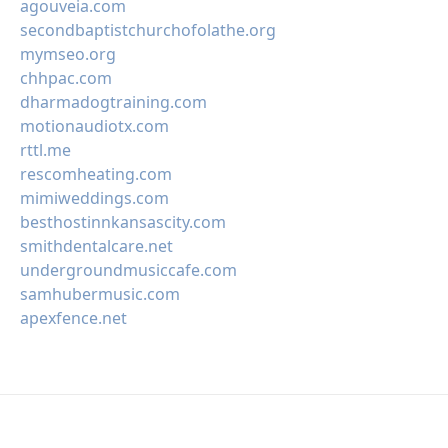
agouveia.com
secondbaptistchurchofolathe.org
mymseo.org
chhpac.com
dharmadogtraining.com
motionaudiotx.com
rttl.me
rescomheating.com
mimiweddings.com
besthostinnkansascity.com
smithdentalcare.net
undergroundmusiccafe.com
samhubermusic.com
apexfence.net