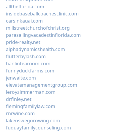
alltheflorida.com
insidebaseballcoachesclinic.com
carsinkauai.com
millstreetchurchofchrist.org
parasailingvacadestinflorida.com
pride-realty.net
alphadynamicshealth.com
flutterbylash.com
hanlintearoom.com
funnyduckfarms.com
jenwaite.com
elevatemanagementgroup.com
leroyzimmerman.com
drfinley.net
flemingfamilylaw.com
rnrwine.com
lakeoswegorowing.com
fuquayfamilycounseling.com