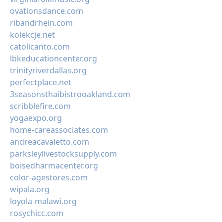
ovationsdance.com
ribandrhein.com
kolekcje.net
catolicanto.com
lbkeducationcenter.org
trinityriverdallas.org
perfectplace.net
3seasonsthaibistrooakland.com
scribblefire.com
yogaexpo.org
home-careassociates.com
andreacavaletto.com
parksleylivestocksupply.com
boisedharmacenter.org
color-agestores.com
wipala.org
loyola-malawi.org
rosychicc.com