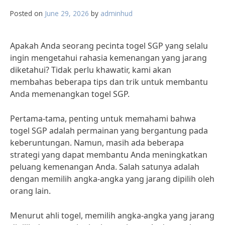
Posted on
June 29, 2026
by
adminhud
Apakah Anda seorang pecinta togel SGP yang selalu
ingin mengetahui rahasia kemenangan yang jarang
diketahui? Tidak perlu khawatir, kami akan
membahas beberapa tips dan trik untuk membantu
Anda memenangkan togel SGP.
Pertama-tama, penting untuk memahami bahwa
togel SGP adalah permainan yang bergantung pada
keberuntungan. Namun, masih ada beberapa
strategi yang dapat membantu Anda meningkatkan
peluang kemenangan Anda. Salah satunya adalah
dengan memilih angka-angka yang jarang dipilih oleh
orang lain.
Menurut ahli togel, memilih angka-angka yang jarang