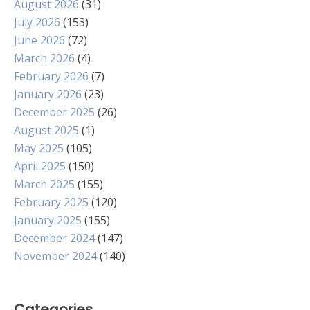
August 2026
(31)
July 2026
(153)
June 2026
(72)
March 2026
(4)
February 2026
(7)
January 2026
(23)
December 2025
(26)
August 2025
(1)
May 2025
(105)
April 2025
(150)
March 2025
(155)
February 2025
(120)
January 2025
(155)
December 2024
(147)
November 2024
(140)
Categories