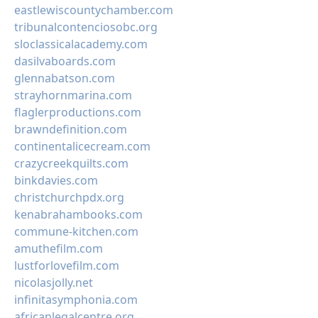
eastlewiscountychamber.com
tribunalcontenciosobc.org
sloclassicalacademy.com
dasilvaboards.com
glennabatson.com
strayhornmarina.com
flaglerproductions.com
brawndefinition.com
continentalicecream.com
crazycreekquilts.com
binkdavies.com
christchurchpdx.org
kenabrahambooks.com
commune-kitchen.com
amuthefilm.com
lustforlovefilm.com
nicolasjolly.net
infinitasymphonia.com
africanlegalcentre.org