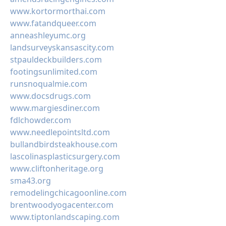
www.kortormorthai.com
www.fatandqueer.com
anneashleyumc.org
landsurveyskansascity.com
stpauldeckbuilders.com
footingsunlimited.com
runsnoqualmie.com
www.docsdrugs.com
www.margiesdiner.com
fdlchowder.com
www.needlepointsltd.com
bullandbirdsteakhouse.com
lascolinasplasticsurgery.com
www.cliftonheritage.org
sma43.org
remodelingchicagoonline.com
brentwoodyogacenter.com
www.tiptonlandscaping.com