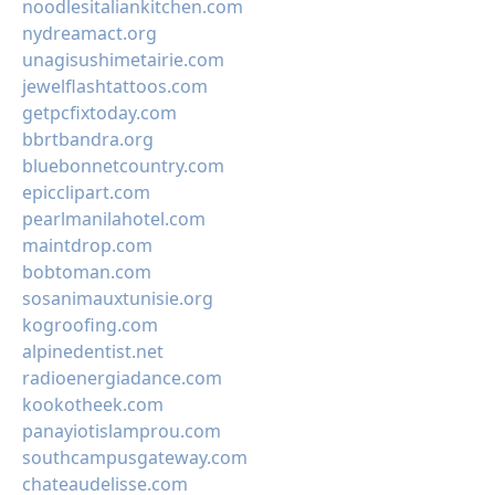
noodlesitaliankitchen.com
nydreamact.org
unagisushimetairie.com
jewelflashtattoos.com
getpcfixtoday.com
bbrtbandra.org
bluebonnetcountry.com
epicclipart.com
pearlmanilahotel.com
maintdrop.com
bobtoman.com
sosanimauxtunisie.org
kogroofing.com
alpinedentist.net
radioenergiadance.com
kookotheek.com
panayiotislamprou.com
southcampusgateway.com
chateaudelisse.com