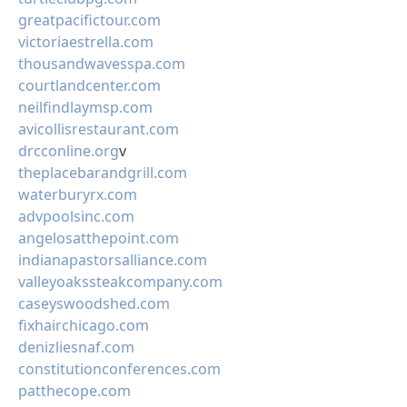
greatpacifictour.com
victoriaestrella.com
thousandwavesspa.com
courtlandcenter.com
neilfindlaymsp.com
avicollisrestaurant.com
drcconline.org
v
theplacebarandgrill.com
waterburyrx.com
advpoolsinc.com
angelosatthepoint.com
indianapastorsalliance.com
valleyoakssteakcompany.com
caseyswoodshed.com
fixhairchicago.com
denizliesnaf.com
constitutionconferences.com
patthecope.com