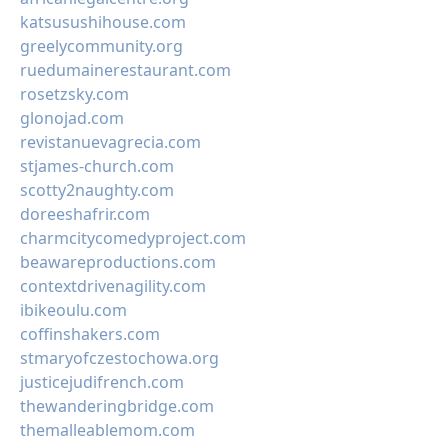
katsusushihouse.com
greelycommunity.org
ruedumainerestaurant.com
rosetzsky.com
glonojad.com
revistanuevagrecia.com
stjames-church.com
scotty2naughty.com
doreeshafrir.com
charmcitycomedyproject.com
beawareproductions.com
contextdrivenagility.com
ibikeoulu.com
coffinshakers.com
stmaryofczestochowa.org
justicejudifrench.com
thewanderingbridge.com
themalleablemom.com