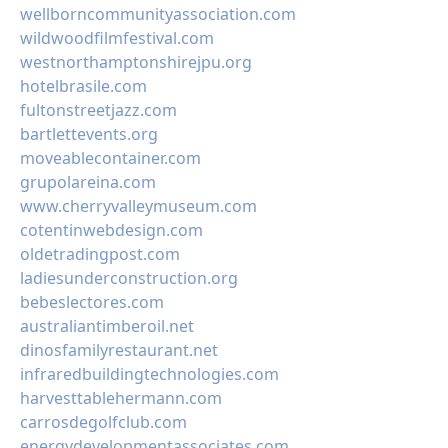
wellborncommunityassociation.com
wildwoodfilmfestival.com
westnorthamptonshirejpu.org
hotelbrasile.com
fultonstreetjazz.com
bartlettevents.org
moveablecontainer.com
grupolareina.com
www.cherryvalleymuseum.com
cotentinwebdesign.com
oldetradingpost.com
ladiesunderconstruction.org
bebeslectores.com
australiantimberoil.net
dinosfamilyrestaurant.net
infraredbuildingtechnologies.com
harvesttablehermann.com
carrosdegolfclub.com
energydevelopmentassociates.com