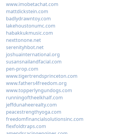
www.imobetachat.com
mattdickstein.com
badlydrawntoy.com
lakehoustonumc.com
habakkukmusic.com
nexttonone.net
serenityhbot.net
joshuainternational.org
susansnailandfacial.com
pen-prop.com
www.tigertrendsprinceton.com
www.fathers4freedom.org
www.topperlyngundogs.com
runningoftheelkhalf.com
jeffdunaheerealty.com
peacestrengthyoga.com
freedomfinancialsolutionsinc.com
flexfoldtraps.com
amendsracingengines.com