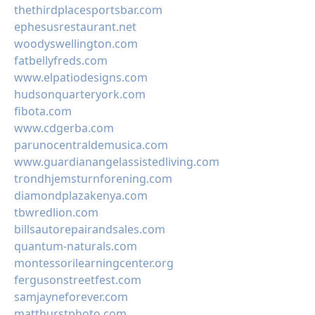
thethirdplacesportsbar.com
ephesusrestaurant.net
woodyswellington.com
fatbellyfreds.com
www.elpatiodesigns.com
hudsonquarteryork.com
fibota.com
www.cdgerba.com
parunocentraldemusica.com
www.guardianangelassistedliving.com
trondhjemsturnforening.com
diamondplazakenya.com
tbwredlion.com
billsautorepairandsales.com
quantum-naturals.com
montessorilearningcenter.org
fergusonstreetfest.com
samjayneforever.com
matthurstphoto.com