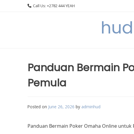
Skip
Call Us: +2782 444 YEAH
to
content
hud
Panduan Bermain Po
Pemula
Posted on
June 26, 2026
by
adminhud
Panduan Bermain Poker Omaha Online untuk