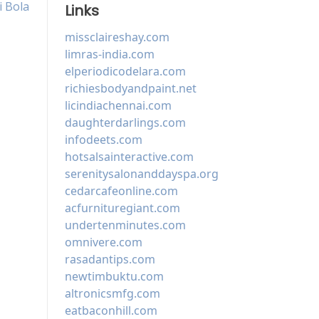
i Bola
Links
missclaireshay.com
limras-india.com
elperiodicodelara.com
richiesbodyandpaint.net
licindiachennai.com
daughterdarlings.com
infodeets.com
hotsalsainteractive.com
serenitysalonanddayspa.org
cedarcafeonline.com
acfurnituregiant.com
undertenminutes.com
omnivere.com
rasadantips.com
newtimbuktu.com
altronicsmfg.com
eatbaconhill.com