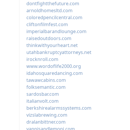
dontfightthefuture.com
arnoldhomesltd.com
coloredpencilcentral.com
cliftonfilmfest.com
imperialbarandlounge.com
raisedoutdoors.com
thinkwithyourheart.net
utahbankruptcyattorneys.net
irocknroll.com
www.wordoflife2000.org
idahosquaredancing.com
tawawcabins.com
folksemantic.com
sardosbar.com
italianvolt.com
berkshirealarmssystems.com
vizslabrewing.com
dralanbittner.com
yannisandlemoni.com