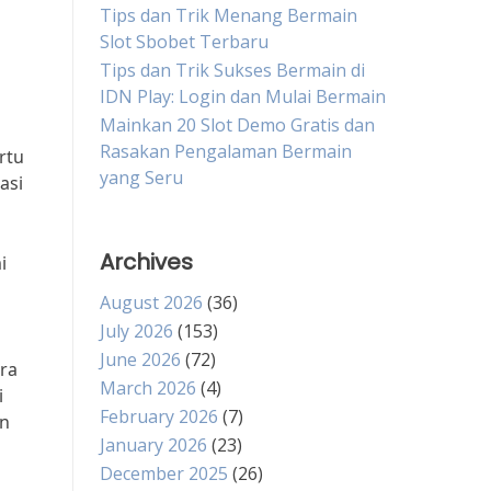
Tips dan Trik Menang Bermain
Slot Sbobet Terbaru
Tips dan Trik Sukses Bermain di
IDN Play: Login dan Mulai Bermain
Mainkan 20 Slot Demo Gratis dan
Rasakan Pengalaman Bermain
rtu
yang Seru
asi
Archives
i
August 2026
(36)
July 2026
(153)
June 2026
(72)
ra
March 2026
(4)
i
February 2026
(7)
an
January 2026
(23)
December 2025
(26)