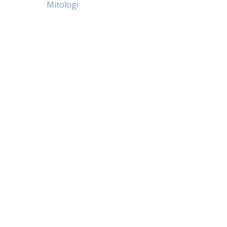
Mitologi
navigation