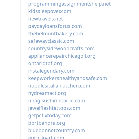
programmingassignmentshelp.net
kidssleepover.com
newtravels.net
paydayloansforus.com
thebelmontbakery.com
safewayclassic.com
countrysidewoodcrafts.com
appliancerepairchicagoil.org
ontariotbf.org
instalegendary.com
keepworkershealthyandsafe.com
noodlesitaliankitchen.com
nydreamact.org
unagisushimetairie.com
jewelflashtattoos.com
getpcfixtoday.com
bbrtbandra.org
bluebonnetcountry.com
epicclipart.com