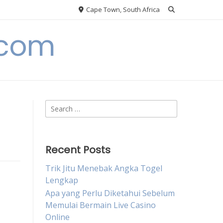
Cape Town, South Africa
.com
Search
for:
Recent Posts
Trik Jitu Menebak Angka Togel
Lengkap
Apa yang Perlu Diketahui Sebelum
Memulai Bermain Live Casino
Online