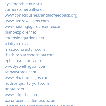
sycamorehistory.org
cornerstonerealty.net
www.consciousnessandbiofeedback.org
www.iamzowilliams.com
www.hastingsgardencenter.com
pianoexplorer.net
southsidegardens.net
trinityum.net
mazzicontractors.com
thethirdplacesportsbar.com
ephesusrestaurant.net
woodyswellington.com
fatbellyfreds.com
www.elpatiodesigns.com
hudsonquarteryork.com
fibota.com
www.cdgerba.com
parunocentraldemusica.com