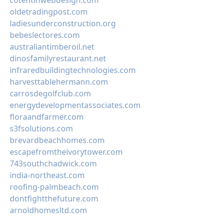
cotentinwebdesign.com
oldetradingpost.com
ladiesunderconstruction.org
bebeslectores.com
australiantimberoil.net
dinosfamilyrestaurant.net
infraredbuildingtechnologies.com
harvesttablehermann.com
carrosdegolfclub.com
energydevelopmentassociates.com
floraandfarmer.com
s3fsolutions.com
brevardbeachhomes.com
escapefromtheivorytower.com
743southchadwick.com
india-northeast.com
roofing-palmbeach.com
dontfightthefuture.com
arnoldhomesltd.com