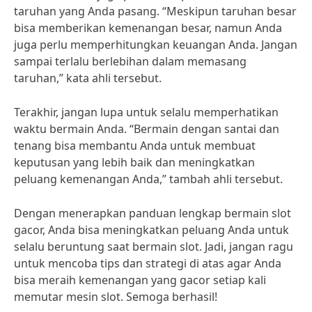
taruhan yang Anda pasang. “Meskipun taruhan besar
bisa memberikan kemenangan besar, namun Anda
juga perlu memperhitungkan keuangan Anda. Jangan
sampai terlalu berlebihan dalam memasang
taruhan,” kata ahli tersebut.
Terakhir, jangan lupa untuk selalu memperhatikan
waktu bermain Anda. “Bermain dengan santai dan
tenang bisa membantu Anda untuk membuat
keputusan yang lebih baik dan meningkatkan
peluang kemenangan Anda,” tambah ahli tersebut.
Dengan menerapkan panduan lengkap bermain slot
gacor, Anda bisa meningkatkan peluang Anda untuk
selalu beruntung saat bermain slot. Jadi, jangan ragu
untuk mencoba tips dan strategi di atas agar Anda
bisa meraih kemenangan yang gacor setiap kali
memutar mesin slot. Semoga berhasil!