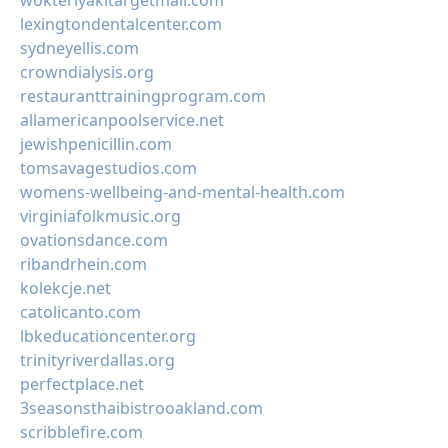
wokteriyakitargetmall.com
lexingtondentalcenter.com
sydneyellis.com
crowndialysis.org
restauranttrainingprogram.com
allamericanpoolservice.net
jewishpenicillin.com
tomsavagestudios.com
womens-wellbeing-and-mental-health.com
virginiafolkmusic.org
ovationsdance.com
ribandrhein.com
kolekcje.net
catolicanto.com
lbkeducationcenter.org
trinityriverdallas.org
perfectplace.net
3seasonsthaibistrooakland.com
scribblefire.com