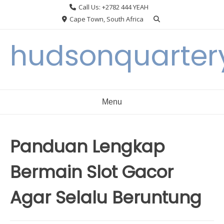
Skip
Call Us: +2782 444 YEAH
to
Cape Town, South Africa
content
hudsonquarter
Menu
Panduan Lengkap
Bermain Slot Gacor
Agar Selalu Beruntung