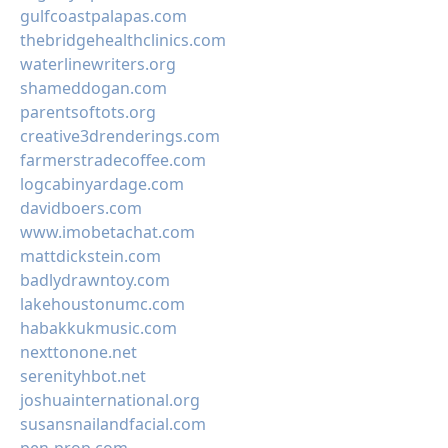
gulfcoastpalapas.com
thebridgehealthclinics.com
waterlinewriters.org
shameddogan.com
parentsoftots.org
creative3drenderings.com
farmerstradecoffee.com
logcabinyardage.com
davidboers.com
www.imobetachat.com
mattdickstein.com
badlydrawntoy.com
lakehoustonumc.com
habakkukmusic.com
nexttonone.net
serenityhbot.net
joshuainternational.org
susansnailandfacial.com