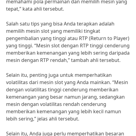
memahami pola permainan dan memilih mesin yang
tepat,” kata ahli tersebut.
Salah satu tips yang bisa Anda terapkan adalah
memilih mesin slot yang memiliki tingkat
pengembalian yang tinggi atau RTP (Return to Player)
yang tinggi. “Mesin slot dengan RTP tinggi cenderung
memberikan kemenangan yang lebih sering daripada
mesin dengan RTP rendah,” tambah ahli tersebut.
Selain itu, penting juga untuk memperhatikan
volatilitas dari mesin slot yang Anda mainkan. “Mesin
dengan volatilitas tinggi cenderung memberikan
kemenangan yang besar namun jarang, sedangkan
mesin dengan volatilitas rendah cenderung
memberikan kemenangan yang lebih kecil namun
lebih sering,” jelas ahli tersebut.
Selain itu, Anda juga perlu memperhatikan besaran