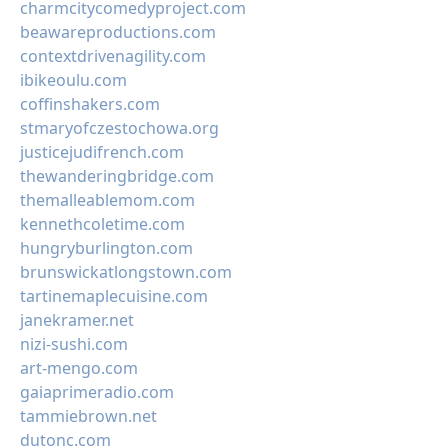
charmcitycomedyproject.com
beawareproductions.com
contextdrivenagility.com
ibikeoulu.com
coffinshakers.com
stmaryofczestochowa.org
justicejudifrench.com
thewanderingbridge.com
themalleablemom.com
kennethcoletime.com
hungryburlington.com
brunswickatlongstown.com
tartinemaplecuisine.com
janekramer.net
nizi-sushi.com
art-mengo.com
gaiaprimeradio.com
tammiebrown.net
dutonc.com