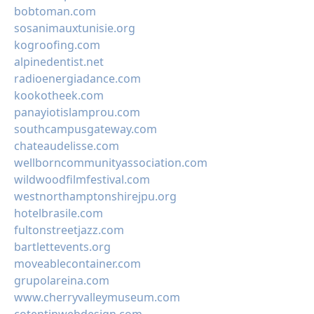
bobtoman.com
sosanimauxtunisie.org
kogroofing.com
alpinedentist.net
radioenergiadance.com
kookotheek.com
panayiotislamprou.com
southcampusgateway.com
chateaudelisse.com
wellborncommunityassociation.com
wildwoodfilmfestival.com
westnorthamptonshirejpu.org
hotelbrasile.com
fultonstreetjazz.com
bartlettevents.org
moveablecontainer.com
grupolareina.com
www.cherryvalleymuseum.com