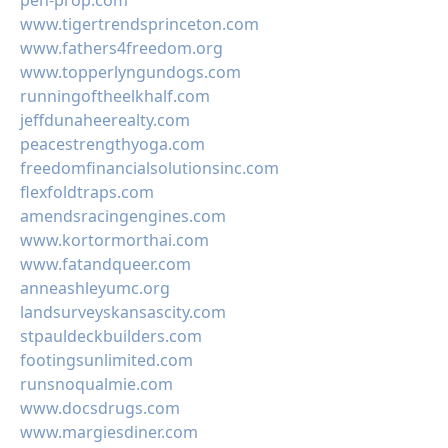
pen-prop.com
www.tigertrendsprinceton.com
www.fathers4freedom.org
www.topperlyngundogs.com
runningoftheelkhalf.com
jeffdunaheerealty.com
peacestrengthyoga.com
freedomfinancialsolutionsinc.com
flexfoldtraps.com
amendsracingengines.com
www.kortormorthai.com
www.fatandqueer.com
anneashleyumc.org
landsurveyskansascity.com
stpauldeckbuilders.com
footingsunlimited.com
runsnoqualmie.com
www.docsdrugs.com
www.margiesdiner.com