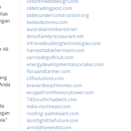
cotentinwebdesign.com
h
oldetradingpost.com
itas
ladiesunderconstruction.org
engan
bebeslectores.com
australiantimberoil.net
dinosfamilyrestaurant.net
infraredbuildingtechnologies.com
 All
harvesttablehermann.com
carrosdegolfclub.com
energydevelopmentassociates.com
floraandfarmer.com
ang
s3fsolutions.com
 Anda
brevardbeachhomes.com
escapefromtheivorytower.com
743southchadwick.com
da
india-northeast.com
engan
roofing-palmbeach.com
ia.”
dontfightthefuture.com
arnoldhomesltd.com