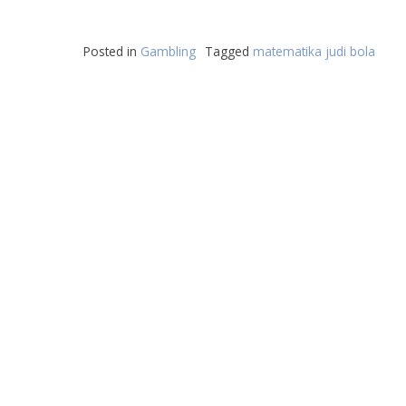
Posted in
Gambling
Tagged
matematika judi bola