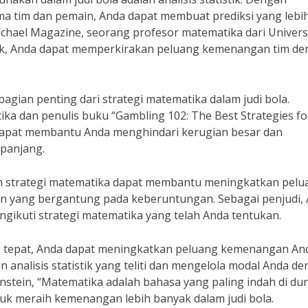
orma tim dan pemain, Anda dapat membuat prediksi yang lebi
ichael Magazine, seorang profesor matematika dari Univers
tik, Anda dapat memperkirakan peluang kemenangan tim d
agian penting dari strategi matematika dalam judi bola.
ka dan penulis buku “Gambling 102: The Best Strategies for
dapat membantu Anda menghindari kerugian besar dan
panjang.
n strategi matematika dapat membantu meningkatkan pelu
an yang bergantung pada keberuntungan. Sebagai penjudi,
ngikuti strategi matematika yang telah Anda tentukan.
 tepat, Anda dapat meningkatkan peluang kemenangan An
n analisis statistik yang teliti dan mengelola modal Anda d
Einstein, “Matematika adalah bahasa yang paling indah di dun
uk meraih kemenangan lebih banyak dalam judi bola.