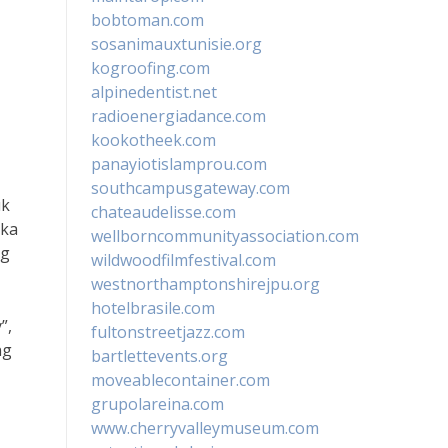
bobtoman.com
sosanimauxtunisie.org
kogroofing.com
alpinedentist.net
radioenergiadance.com
kookotheek.com
panayiotislamprou.com
southcampusgateway.com
uk
chateaudelisse.com
ika
wellborncommunityassociation.com
ng
wildwoodfilmfestival.com
westnorthamptonshirejpu.org
hotelbrasile.com
”,
fultonstreetjazz.com
ng
bartlettevents.org
moveablecontainer.com
grupolareina.com
www.cherryvalleymuseum.com