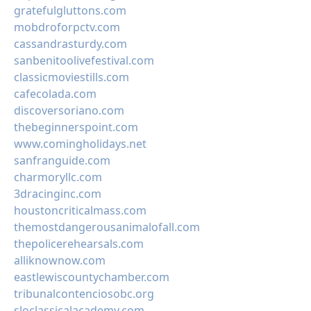
gratefulgluttons.com
mobdroforpctv.com
cassandrasturdy.com
sanbenitoolivefestival.com
classicmoviestills.com
cafecolada.com
discoversoriano.com
thebeginnerspoint.com
www.comingholidays.net
sanfranguide.com
charmoryllc.com
3dracinginc.com
houstoncriticalmass.com
themostdangerousanimalofall.com
thepolicerehearsals.com
alliknownow.com
eastlewiscountychamber.com
tribunalcontenciosobc.org
sloclassicalacademy.com