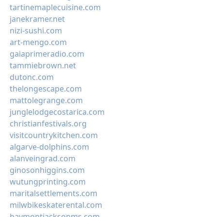
tartinemaplecuisine.com
janekramer.net
nizi-sushi.com
art-mengo.com
gaiaprimeradio.com
tammiebrown.net
dutonc.com
thelongescape.com
mattolegrange.com
junglelodgecostarica.com
christianfestivals.org
visitcountrykitchen.com
algarve-dolphins.com
alanveingrad.com
ginosonhiggins.com
wutungprinting.com
maritalsettlements.com
milwbikeskaterental.com
baymontjacksonms.com