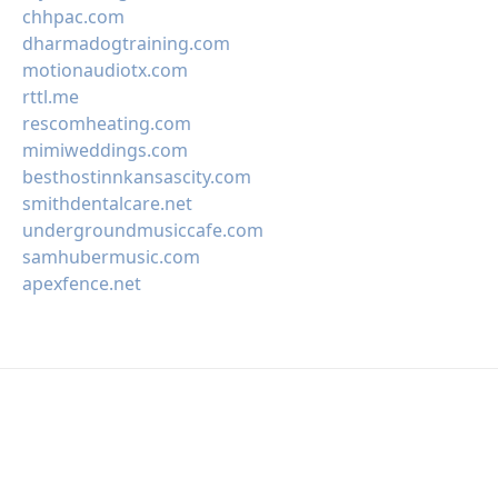
chhpac.com
dharmadogtraining.com
motionaudiotx.com
rttl.me
rescomheating.com
mimiweddings.com
besthostinnkansascity.com
smithdentalcare.net
undergroundmusiccafe.com
samhubermusic.com
apexfence.net