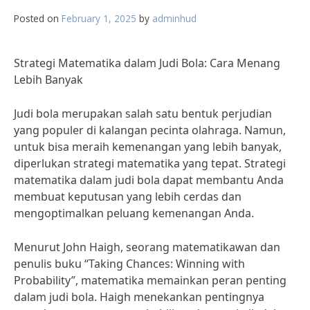
Posted on
February 1, 2025
by
adminhud
Strategi Matematika dalam Judi Bola: Cara Menang
Lebih Banyak
Judi bola merupakan salah satu bentuk perjudian
yang populer di kalangan pecinta olahraga. Namun,
untuk bisa meraih kemenangan yang lebih banyak,
diperlukan strategi matematika yang tepat. Strategi
matematika dalam judi bola dapat membantu Anda
membuat keputusan yang lebih cerdas dan
mengoptimalkan peluang kemenangan Anda.
Menurut John Haigh, seorang matematikawan dan
penulis buku “Taking Chances: Winning with
Probability”, matematika memainkan peran penting
dalam judi bola. Haigh menekankan pentingnya