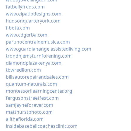
fatbellyfreds.com
www.elpatiodesigns.com
hudsonquarteryork.com
fibota.com
www.cdgerba.com
parunocentraldemusica.com
www.guardianangelassistedliving.com
trondhjemsturnforening.com
diamondplazakenya.com
tbwredlion.com
billsautorepairandsales.com
quantum-naturals.com
montessorilearningcenter.org
fergusonstreetfest.com
samjayneforever.com
matthurstphoto.com
alltheflorida.com
insidebaseballcoachesclinic.com