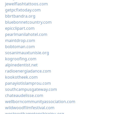
jewelflashtattoos.com
getpcfixtoday.com
bbrtbandra.org
bluebonnetcountry.com
epicclipart.com
pearlmanilahotel.com
maintdrop.com
bobtoman.com
sosanimauxtunisie.org
kogroofing.com
alpinedentist.net
radioenergiadance.com
kookotheek.com
panayiotislamprou.com
southcampusgateway.com
chateaudelisse.com
wellborncommunityassociation.com
wildwoodfilmfestival.com
westnorthamptonshirejpu.org