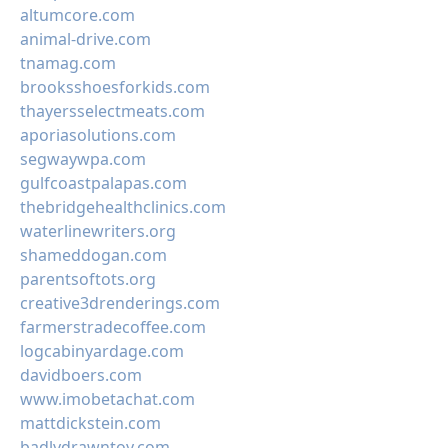
altumcore.com
animal-drive.com
tnamag.com
brooksshoesforkids.com
thayersselectmeats.com
aporiasolutions.com
segwaywpa.com
gulfcoastpalapas.com
thebridgehealthclinics.com
waterlinewriters.org
shameddogan.com
parentsoftots.org
creative3drenderings.com
farmerstradecoffee.com
logcabinyardage.com
davidboers.com
www.imobetachat.com
mattdickstein.com
badlydrawntoy.com