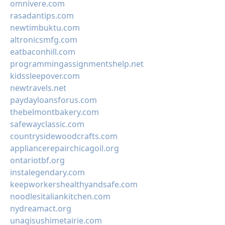
omnivere.com
rasadantips.com
newtimbuktu.com
altronicsmfg.com
eatbaconhill.com
programmingassignmentshelp.net
kidssleepover.com
newtravels.net
paydayloansforus.com
thebelmontbakery.com
safewayclassic.com
countrysidewoodcrafts.com
appliancerepairchicagoil.org
ontariotbf.org
instalegendary.com
keepworkershealthyandsafe.com
noodlesitaliankitchen.com
nydreamact.org
unagisushimetairie.com