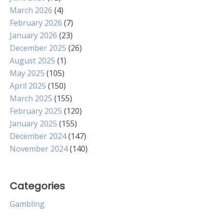
March 2026
(4)
February 2026
(7)
January 2026
(23)
December 2025
(26)
August 2025
(1)
May 2025
(105)
April 2025
(150)
March 2025
(155)
February 2025
(120)
January 2025
(155)
December 2024
(147)
November 2024
(140)
Categories
Gambling