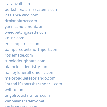
italianvolt.com
berkshirealarmssystems.com
vizslabrewing.com
dralanbittner.com
yannisandlemoni.com
weedpatchgazette.com
kblinc.com
eriesingletrack.com
pamperedpetsnorthport.com
rosiemade.com
tupelodoughnuts.com
olathekidsdentistry.com
hanleyfuneralhomeinc.com
mejorpaquetesorlando.com
1stand10sportsbarandgrill.com
w4btx.com
angelstouchnaillash.com
kabbalahacademy.net
smilondental.com