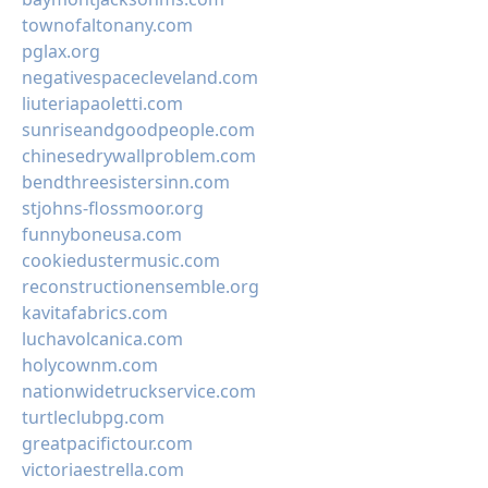
townofaltonany.com
pglax.org
negativespacecleveland.com
liuteriapaoletti.com
sunriseandgoodpeople.com
chinesedrywallproblem.com
bendthreesistersinn.com
stjohns-flossmoor.org
funnyboneusa.com
cookiedustermusic.com
reconstructionensemble.org
kavitafabrics.com
luchavolcanica.com
holycownm.com
nationwidetruckservice.com
turtleclubpg.com
greatpacifictour.com
victoriaestrella.com