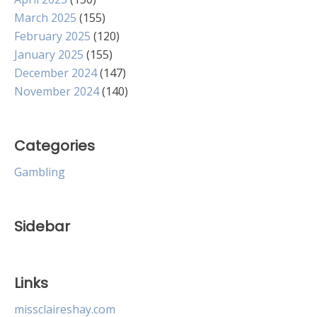
March 2025
(155)
February 2025
(120)
January 2025
(155)
December 2024
(147)
November 2024
(140)
Categories
Gambling
Sidebar
Links
missclaireshay.com