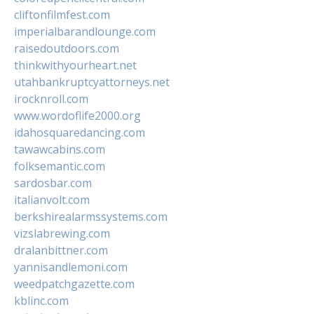
cliftonfilmfest.com
imperialbarandlounge.com
raisedoutdoors.com
thinkwithyourheart.net
utahbankruptcyattorneys.net
irocknroll.com
www.wordoflife2000.org
idahosquaredancing.com
tawawcabins.com
folksemantic.com
sardosbar.com
italianvolt.com
berkshirealarmssystems.com
vizslabrewing.com
dralanbittner.com
yannisandlemoni.com
weedpatchgazette.com
kblinc.com