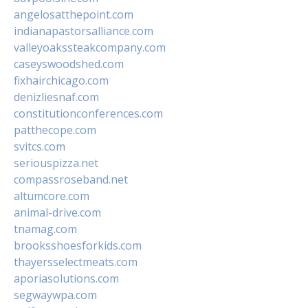
angelosatthepoint.com
indianapastorsalliance.com
valleyoakssteakcompany.com
caseyswoodshed.com
fixhairchicago.com
denizliesnaf.com
constitutionconferences.com
patthecope.com
svitcs.com
seriouspizza.net
compassroseband.net
altumcore.com
animal-drive.com
tnamag.com
brooksshoesforkids.com
thayersselectmeats.com
aporiasolutions.com
segwaywpa.com