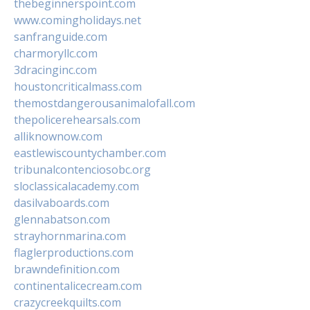
thebeginnerspoint.com
www.comingholidays.net
sanfranguide.com
charmoryllc.com
3dracinginc.com
houstoncriticalmass.com
themostdangerousanimalofall.com
thepolicerehearsals.com
alliknownow.com
eastlewiscountychamber.com
tribunalcontenciosobc.org
sloclassicalacademy.com
dasilvaboards.com
glennabatson.com
strayhornmarina.com
flaglerproductions.com
brawndefinition.com
continentalicecream.com
crazycreekquilts.com