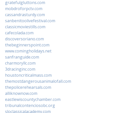
gratefulgluttons.com
mobdroforpctv.com
cassandrasturdy.com
sanbenitoolivefestival.com
classicmoviestills.com
cafecolada.com
discoversoriano.com
thebeginnerspoint.com
www.comingholidays.net
sanfranguide.com
charmoryllc.com
3dracinginc.com
houstoncriticalmass.com
themostdangerousanimalofall.com
thepolicerehearsals.com
alliknownow.com
eastlewiscountychamber.com
tribunalcontenciosobc.org
sloclassicalacademy.com