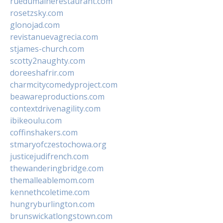
ruedumainerestaurant.com
rosetzsky.com
glonojad.com
revistanuevagrecia.com
stjames-church.com
scotty2naughty.com
doreeshafrir.com
charmcitycomedyproject.com
beawareproductions.com
contextdrivenagility.com
ibikeoulu.com
coffinshakers.com
stmaryofczestochowa.org
justicejudifrench.com
thewanderingbridge.com
themalleablemom.com
kennethcoletime.com
hungryburlington.com
brunswickatlongstown.com