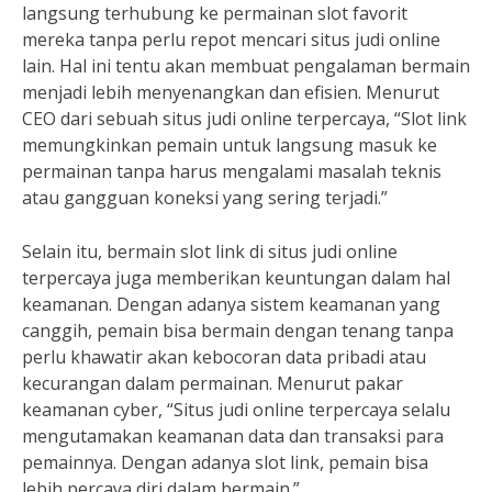
langsung terhubung ke permainan slot favorit
mereka tanpa perlu repot mencari situs judi online
lain. Hal ini tentu akan membuat pengalaman bermain
menjadi lebih menyenangkan dan efisien. Menurut
CEO dari sebuah situs judi online terpercaya, “Slot link
memungkinkan pemain untuk langsung masuk ke
permainan tanpa harus mengalami masalah teknis
atau gangguan koneksi yang sering terjadi.”
Selain itu, bermain slot link di situs judi online
terpercaya juga memberikan keuntungan dalam hal
keamanan. Dengan adanya sistem keamanan yang
canggih, pemain bisa bermain dengan tenang tanpa
perlu khawatir akan kebocoran data pribadi atau
kecurangan dalam permainan. Menurut pakar
keamanan cyber, “Situs judi online terpercaya selalu
mengutamakan keamanan data dan transaksi para
pemainnya. Dengan adanya slot link, pemain bisa
lebih percaya diri dalam bermain.”