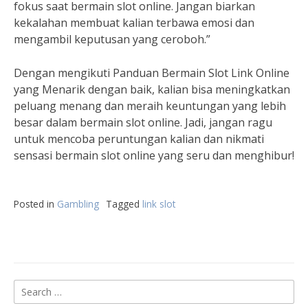
fokus saat bermain slot online. Jangan biarkan
kekalahan membuat kalian terbawa emosi dan
mengambil keputusan yang ceroboh.”
Dengan mengikuti Panduan Bermain Slot Link Online
yang Menarik dengan baik, kalian bisa meningkatkan
peluang menang dan meraih keuntungan yang lebih
besar dalam bermain slot online. Jadi, jangan ragu
untuk mencoba peruntungan kalian dan nikmati
sensasi bermain slot online yang seru dan menghibur!
Posted in
Gambling
Tagged
link slot
Search
for: