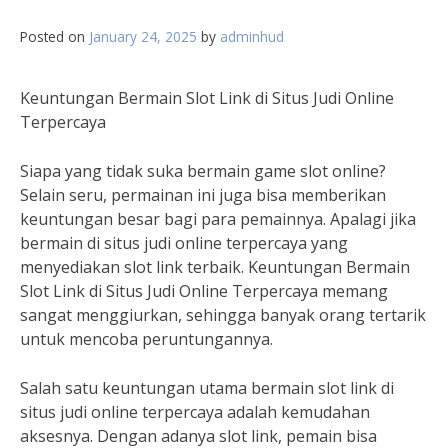
Posted on
January 24, 2025
by
adminhud
Keuntungan Bermain Slot Link di Situs Judi Online
Terpercaya
Siapa yang tidak suka bermain game slot online?
Selain seru, permainan ini juga bisa memberikan
keuntungan besar bagi para pemainnya. Apalagi jika
bermain di situs judi online terpercaya yang
menyediakan slot link terbaik. Keuntungan Bermain
Slot Link di Situs Judi Online Terpercaya memang
sangat menggiurkan, sehingga banyak orang tertarik
untuk mencoba peruntungannya.
Salah satu keuntungan utama bermain slot link di
situs judi online terpercaya adalah kemudahan
aksesnya. Dengan adanya slot link, pemain bisa