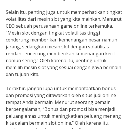
Selain itu, penting juga untuk memperhatikan tingkat
volatilitas dari mesin slot yang kita mainkan. Menurut
CEO sebuah perusahaan game online terkemuka,
“Mesin slot dengan tingkat volatilitas tinggi
cenderung memberikan kemenangan besar namun
jarang, sedangkan mesin slot dengan volatilitas
rendah cenderung memberikan kemenangan kecil
namun sering.” Oleh karena itu, penting untuk
memilih mesin slot yang sesuai dengan gaya bermain
dan tujuan kita.
Terakhir, jangan lupa untuk memanfaatkan bonus
dan promosi yang ditawarkan oleh situs judi online
tempat Anda bermain. Menurut seorang pemain
berpengalaman, “Bonus dan promosi bisa menjadi
peluang emas untuk meningkatkan peluang menang
kita dalam bermain slot online.” Oleh karena itu,