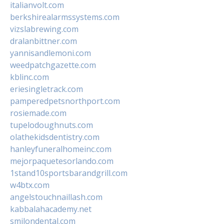
italianvolt.com
berkshirealarmssystems.com
vizslabrewing.com
dralanbittner.com
yannisandlemoni.com
weedpatchgazette.com
kblinc.com
eriesingletrack.com
pamperedpetsnorthport.com
rosiemade.com
tupelodoughnuts.com
olathekidsdentistry.com
hanleyfuneralhomeinc.com
mejorpaquetesorlando.com
1stand10sportsbarandgrill.com
w4btx.com
angelstouchnaillash.com
kabbalahacademy.net
smilondental.com