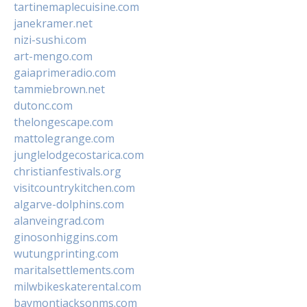
tartinemaplecuisine.com
janekramer.net
nizi-sushi.com
art-mengo.com
gaiaprimeradio.com
tammiebrown.net
dutonc.com
thelongescape.com
mattolegrange.com
junglelodgecostarica.com
christianfestivals.org
visitcountrykitchen.com
algarve-dolphins.com
alanveingrad.com
ginosonhiggins.com
wutungprinting.com
maritalsettlements.com
milwbikeskaterental.com
baymontjacksonms.com