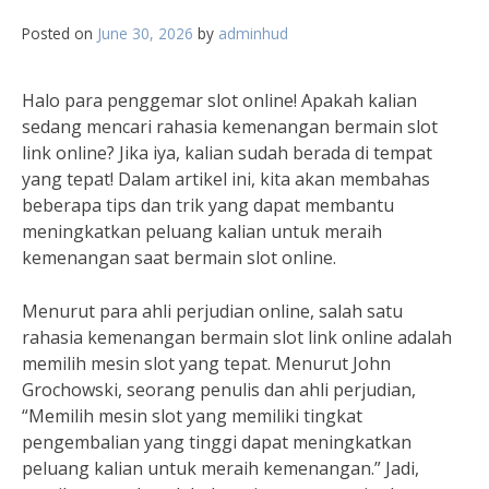
Posted on
June 30, 2026
by
adminhud
Halo para penggemar slot online! Apakah kalian
sedang mencari rahasia kemenangan bermain slot
link online? Jika iya, kalian sudah berada di tempat
yang tepat! Dalam artikel ini, kita akan membahas
beberapa tips dan trik yang dapat membantu
meningkatkan peluang kalian untuk meraih
kemenangan saat bermain slot online.
Menurut para ahli perjudian online, salah satu
rahasia kemenangan bermain slot link online adalah
memilih mesin slot yang tepat. Menurut John
Grochowski, seorang penulis dan ahli perjudian,
“Memilih mesin slot yang memiliki tingkat
pengembalian yang tinggi dapat meningkatkan
peluang kalian untuk meraih kemenangan.” Jadi,