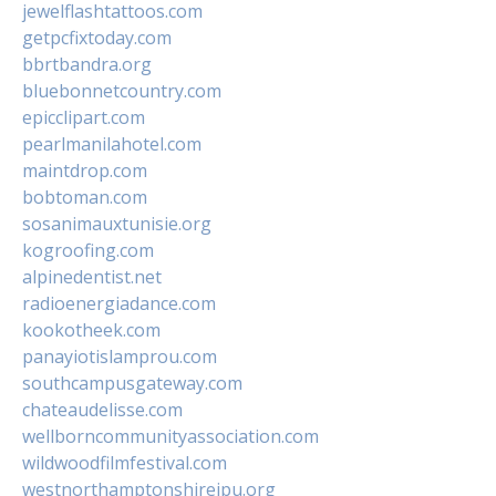
jewelflashtattoos.com
getpcfixtoday.com
bbrtbandra.org
bluebonnetcountry.com
epicclipart.com
pearlmanilahotel.com
maintdrop.com
bobtoman.com
sosanimauxtunisie.org
kogroofing.com
alpinedentist.net
radioenergiadance.com
kookotheek.com
panayiotislamprou.com
southcampusgateway.com
chateaudelisse.com
wellborncommunityassociation.com
wildwoodfilmfestival.com
westnorthamptonshirejpu.org