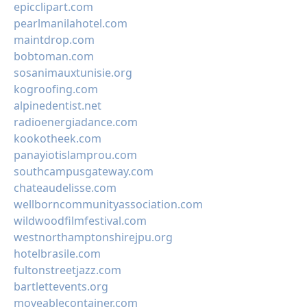
epicclipart.com
pearlmanilahotel.com
maintdrop.com
bobtoman.com
sosanimauxtunisie.org
kogroofing.com
alpinedentist.net
radioenergiadance.com
kookotheek.com
panayiotislamprou.com
southcampusgateway.com
chateaudelisse.com
wellborncommunityassociation.com
wildwoodfilmfestival.com
westnorthamptonshirejpu.org
hotelbrasile.com
fultonstreetjazz.com
bartlettevents.org
moveablecontainer.com