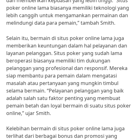
dan memberikan kepuasan yang lebih tinggi. “Situs
poker online lama biasanya memiliki teknologi yang
lebih canggih untuk mengamankan permainan dan
melindungi data para pemain,” tambah Smith.
Selain itu, bermain di situs poker online lama juga
memberikan keuntungan dalam hal pelayanan dan
layanan pelanggan. Situs poker yang sudah lama
beroperasi biasanya memiliki tim dukungan
pelanggan yang profesional dan responsif. Mereka
siap membantu para pemain dalam mengatasi
masalah atau pertanyaan yang mungkin timbul
selama bermain. “Pelayanan pelanggan yang baik
adalah salah satu faktor penting yang membuat
pemain betah dan loyal bermain di suatu situs poker
online,” ujar Smith.
Kelebihan bermain di situs poker online lama juga
terlihat dari berbagai bonus dan promosi yang