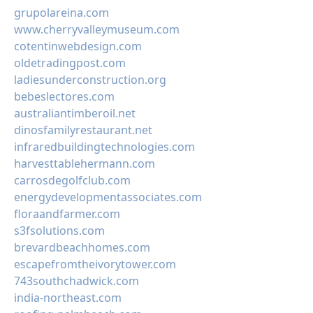
grupolareina.com
www.cherryvalleymuseum.com
cotentinwebdesign.com
oldetradingpost.com
ladiesunderconstruction.org
bebeslectores.com
australiantimberoil.net
dinosfamilyrestaurant.net
infraredbuildingtechnologies.com
harvesttablehermann.com
carrosdegolfclub.com
energydevelopmentassociates.com
floraandfarmer.com
s3fsolutions.com
brevardbeachhomes.com
escapefromtheivorytower.com
743southchadwick.com
india-northeast.com