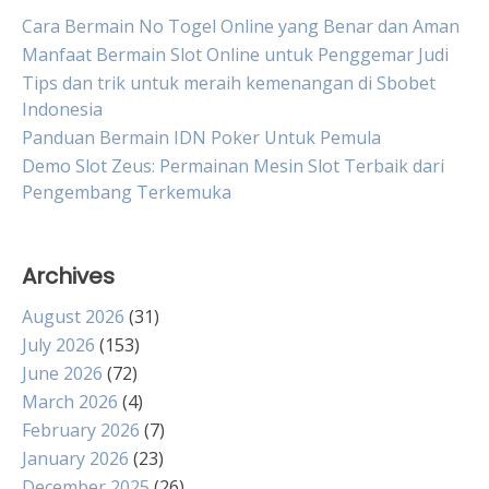
Cara Bermain No Togel Online yang Benar dan Aman
Manfaat Bermain Slot Online untuk Penggemar Judi
Tips dan trik untuk meraih kemenangan di Sbobet
Indonesia
Panduan Bermain IDN Poker Untuk Pemula
Demo Slot Zeus: Permainan Mesin Slot Terbaik dari
Pengembang Terkemuka
Archives
August 2026
(31)
July 2026
(153)
June 2026
(72)
March 2026
(4)
February 2026
(7)
January 2026
(23)
December 2025
(26)