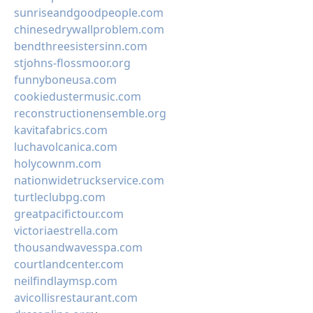
sunriseandgoodpeople.com
chinesedrywallproblem.com
bendthreesistersinn.com
stjohns-flossmoor.org
funnyboneusa.com
cookiedustermusic.com
reconstructionensemble.org
kavitafabrics.com
luchavolcanica.com
holycownm.com
nationwidetruckservice.com
turtleclubpg.com
greatpacifictour.com
victoriaestrella.com
thousandwavesspa.com
courtlandcenter.com
neilfindlaymsp.com
avicollisrestaurant.com