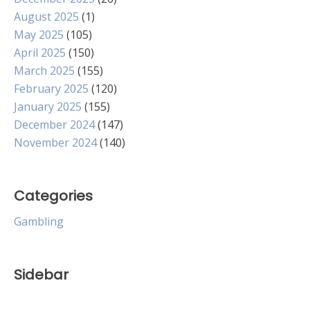
August 2025
(1)
May 2025
(105)
April 2025
(150)
March 2025
(155)
February 2025
(120)
January 2025
(155)
December 2024
(147)
November 2024
(140)
Categories
Gambling
Sidebar