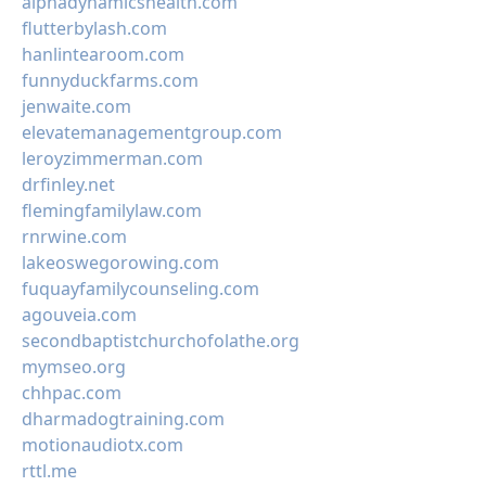
alphadynamicshealth.com
flutterbylash.com
hanlintearoom.com
funnyduckfarms.com
jenwaite.com
elevatemanagementgroup.com
leroyzimmerman.com
drfinley.net
flemingfamilylaw.com
rnrwine.com
lakeoswegorowing.com
fuquayfamilycounseling.com
agouveia.com
secondbaptistchurchofolathe.org
mymseo.org
chhpac.com
dharmadogtraining.com
motionaudiotx.com
rttl.me