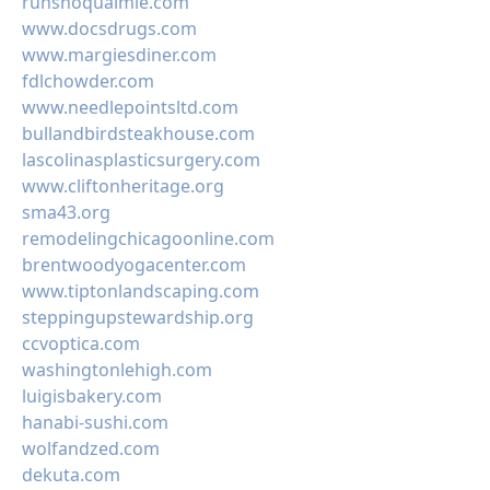
runsnoqualmie.com
www.docsdrugs.com
www.margiesdiner.com
fdlchowder.com
www.needlepointsltd.com
bullandbirdsteakhouse.com
lascolinasplasticsurgery.com
www.cliftonheritage.org
sma43.org
remodelingchicagoonline.com
brentwoodyogacenter.com
www.tiptonlandscaping.com
steppingupstewardship.org
ccvoptica.com
washingtonlehigh.com
luigisbakery.com
hanabi-sushi.com
wolfandzed.com
dekuta.com