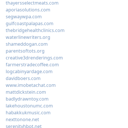
thayersselectmeats.com
aporiasolutions.com
segwaywpa.com
gulfcoastpalapas.com
thebridgehealthclinics.com
waterlinewriters.org
shameddogan.com
parentsoftots.org
creative3drenderings.com
farmerstradecoffee.com
logcabinyardage.com
davidboers.com
www.imobetachat.com
mattdickstein.com
badlydrawntoy.com
lakehoustonumc.com
habakkukmusic.com
nexttonone.net
serenityhbot.net