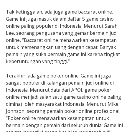
Tak ketinggalan, ada juga game baccarat online.
Game ini juga masuk dalam daftar 5 game casino
online paling populer di Indonesia. Menurut Sarah
Lee, seorang pengusaha yang gemar bermain judi
online, “Baccarat online menawarkan kesempatan
untuk memenangkan uang dengan cepat. Banyak
pemain yang suka bermain game ini karena tingkat
keberuntungan yang tinggi.”
Terakhir, ada game poker online. Game ini juga
sangat populer di kalangan pemain judi online di
Indonesia. Menurut data dari APOI, game poker
online menjadi salah satu game casino online paling
diminati oleh masyarakat Indonesia. Menurut Mike
Johnson, seorang pemain poker online profesional,
“Poker online menawarkan kesempatan untuk
bermain dengan pemain dari seluruh dunia. Game ini