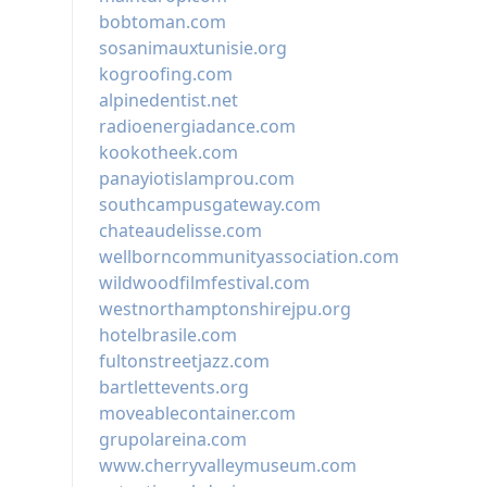
bobtoman.com
sosanimauxtunisie.org
kogroofing.com
alpinedentist.net
radioenergiadance.com
kookotheek.com
panayiotislamprou.com
southcampusgateway.com
chateaudelisse.com
wellborncommunityassociation.com
wildwoodfilmfestival.com
westnorthamptonshirejpu.org
hotelbrasile.com
fultonstreetjazz.com
bartlettevents.org
moveablecontainer.com
grupolareina.com
www.cherryvalleymuseum.com