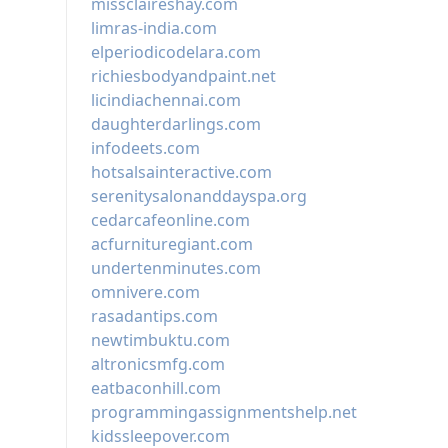
missclaireshay.com
limras-india.com
elperiodicodelara.com
richiesbodyandpaint.net
licindiachennai.com
daughterdarlings.com
infodeets.com
hotsalsainteractive.com
serenitysalonanddayspa.org
cedarcafeonline.com
acfurnituregiant.com
undertenminutes.com
omnivere.com
rasadantips.com
newtimbuktu.com
altronicsmfg.com
eatbaconhill.com
programmingassignmentshelp.net
kidssleepover.com