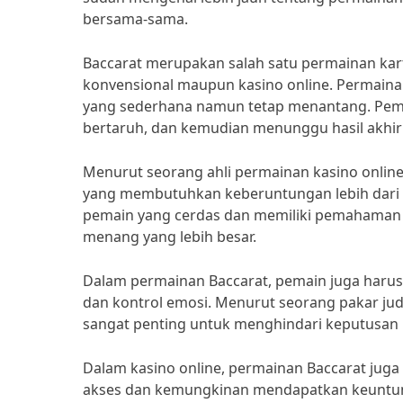
bersama-sama.
Baccarat merupakan salah satu permainan kart
konvensional maupun kasino online. Permaina
yang sederhana namun tetap menantang. Pemain
bertaruh, dan kemudian menunggu hasil akhir
Menurut seorang ahli permainan kasino online
yang membutuhkan keberuntungan lebih dari st
pemain yang cerdas dan memiliki pemahaman y
menang yang lebih besar.
Dalam permainan Baccarat, pemain juga haru
dan kontrol emosi. Menurut seorang pakar jud
sangat penting untuk menghindari keputusan 
Dalam kasino online, permainan Baccarat juga
akses dan kemungkinan mendapatkan keuntung