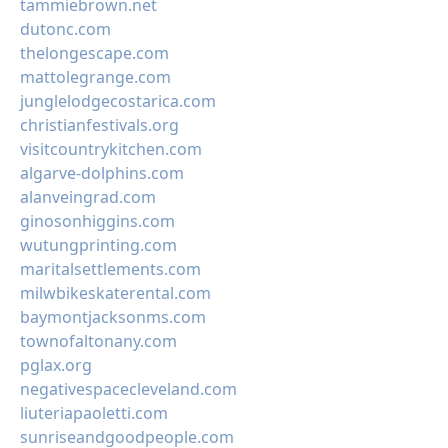
tammiebrown.net
dutonc.com
thelongescape.com
mattolegrange.com
junglelodgecostarica.com
christianfestivals.org
visitcountrykitchen.com
algarve-dolphins.com
alanveingrad.com
ginosonhiggins.com
wutungprinting.com
maritalsettlements.com
milwbikeskaterental.com
baymontjacksonms.com
townofaltonany.com
pglax.org
negativespacecleveland.com
liuteriapaoletti.com
sunriseandgoodpeople.com