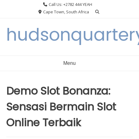
Skip
Call Us: +2782 444 YEAH
to
Cape Town, South Africa
content
hudsonquarter
Menu
Demo Slot Bonanza:
Sensasi Bermain Slot
Online Terbaik