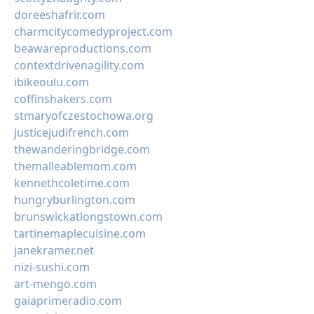
doreeshafrir.com
charmcitycomedyproject.com
beawareproductions.com
contextdrivenagility.com
ibikeoulu.com
coffinshakers.com
stmaryofczestochowa.org
justicejudifrench.com
thewanderingbridge.com
themalleablemom.com
kennethcoletime.com
hungryburlington.com
brunswickatlongstown.com
tartinemaplecuisine.com
janekramer.net
nizi-sushi.com
art-mengo.com
gaiaprimeradio.com