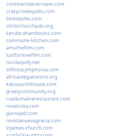
continentalicecream.com
crazycreekquilts.com
binkdavies.com
christchurchpdx.org
kenabrahambooks.com
commune-kitchen.com
amuthefilm.com
lustforlovefilm.com
nicolasjolly.net
infinitasymphonia.com
africanlegalcentre.org
katsusushihouse.com
greelycommunity.org
ruedumainerestaurant.com
rosetzsky.com
glonojad.com
revistanuevagrecia.com
stjames-church.com
scotty2naughty.com