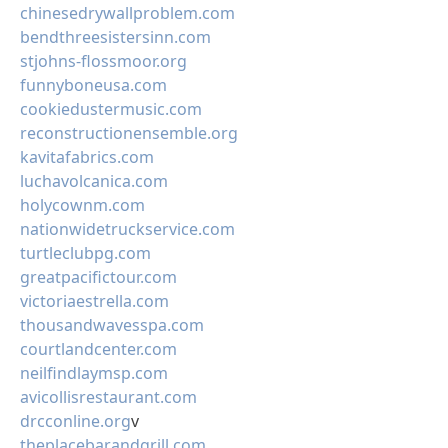
chinesedrywallproblem.com
bendthreesistersinn.com
stjohns-flossmoor.org
funnyboneusa.com
cookiedustermusic.com
reconstructionensemble.org
kavitafabrics.com
luchavolcanica.com
holycownm.com
nationwidetruckservice.com
turtleclubpg.com
greatpacifictour.com
victoriaestrella.com
thousandwavesspa.com
courtlandcenter.com
neilfindlaymsp.com
avicollisrestaurant.com
drcconline.org
v
theplacebarandgrill.com