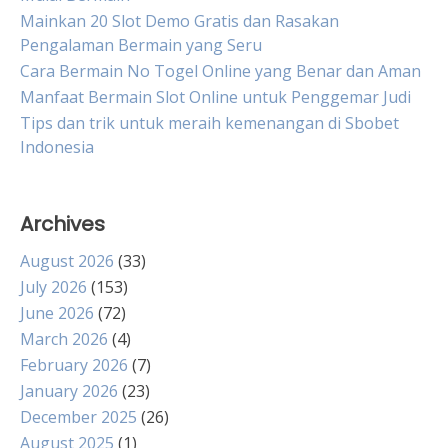
Mainkan 20 Slot Demo Gratis dan Rasakan
Pengalaman Bermain yang Seru
Cara Bermain No Togel Online yang Benar dan Aman
Manfaat Bermain Slot Online untuk Penggemar Judi
Tips dan trik untuk meraih kemenangan di Sbobet
Indonesia
Archives
August 2026
(33)
July 2026
(153)
June 2026
(72)
March 2026
(4)
February 2026
(7)
January 2026
(23)
December 2025
(26)
August 2025
(1)