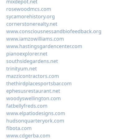
mixdepot.net
rosewoodmcs.com
sycamorehistory.org
cornerstonerealty.net
www.consciousnessandbiofeedback.org
www.iamzowilliams.com
www.hastingsgardencenter.com
pianoexplorer.net
southsidegardens.net
trinityum.net
mazzicontractors.com
thethirdplacesportsbar.com
ephesusrestaurant.net
woodyswellington.com
fatbellyfreds.com
www.elpatiodesigns.com
hudsonquarteryork.com
fibota.com
www.cdgerba.com