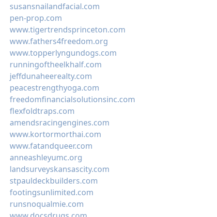
susansnailandfacial.com
pen-prop.com
www.tigertrendsprinceton.com
www.fathers4freedom.org
www.topperlyngundogs.com
runningoftheelkhalf.com
jeffdunaheerealty.com
peacestrengthyoga.com
freedomfinancialsolutionsinc.com
flexfoldtraps.com
amendsracingengines.com
www.kortormorthai.com
www.fatandqueer.com
anneashleyumc.org
landsurveyskansascity.com
stpauldeckbuilders.com
footingsunlimited.com
runsnoqualmie.com
www.docsdrugs.com