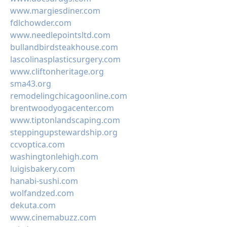
www.margiesdiner.com
fdlchowder.com
www.needlepointsltd.com
bullandbirdsteakhouse.com
lascolinasplasticsurgery.com
www.cliftonheritage.org
sma43.org
remodelingchicagoonline.com
brentwoodyogacenter.com
www.tiptonlandscaping.com
steppingupstewardship.org
ccvoptica.com
washingtonlehigh.com
luigisbakery.com
hanabi-sushi.com
wolfandzed.com
dekuta.com
www.cinemabuzz.com