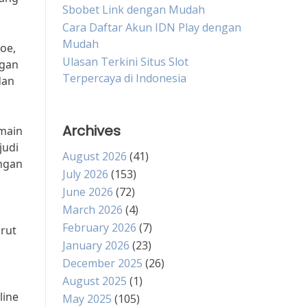
Sbobet Link dengan Mudah
Cara Daftar Akun IDN Play dengan
Mudah
oe,
Ulasan Terkini Situs Slot
ngan
Terpercaya di Indonesia
dan
Archives
rmain
judi
August 2026
(41)
angan
July 2026
(153)
June 2026
(72)
March 2026
(4)
February 2026
(7)
rut
January 2026
(23)
December 2025
(26)
August 2025
(1)
line
May 2025
(105)