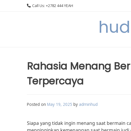
Skip
Call Us: +2782 444 YEAH
to
content
hud
Rahasia Menang Berm
Terpercaya
Posted on
May 19, 2025
by
adminhud
Siapa yang tidak ingin menang saat bermain ca
menginginkan kemenangan saat bermain judi 