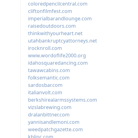
coloredpencilcentral.com
cliftonfilmfest.com
imperialbarandlounge.com
raisedoutdoors.com
thinkwithyourheart.net
utahbankruptcyattorneys.net
irocknroll.com
www.wordoflife2000.org
idahosquaredancing.com
tawawcabins.com
folksemantic.com
sardosbar.com
italianvolt.com
berkshirealarmssystems.com
vizslabrewing.com
dralanbittner.com
yannisandlemoni.com
weedpatchgazette.com
kblinc.com