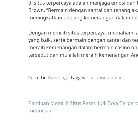
di situs terpercaya adalah menjaga emosi dan 
Brown, “Bermain dengan santai dan tenang a
meningkatkan peluang kemenangan dalam berm
Dengan memilih situs terpercaya, memahami 
yang baik, serta bermain dengan santai dan te
meraih kemenangan dalam bermain casino onli
tersebut dan mulailah meraih kemenangan And
Posted in
Gambling
Tagged
situs casino online
Post
Panduan Memilih Situs Resmi Judi Bola Terperc
Indonesia
navigation