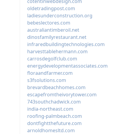
cotentinwebdesign.com
oldetradingpost.com
ladiesunderconstruction.org
bebeslectores.com
australiantimberoil.net
dinosfamilyrestaurant.net
infraredbuildingtechnologies.com
harvesttablehermann.com
carrosdegolfclub.com
energydevelopmentassociates.com
floraandfarmer.com
s3fsolutions.com
brevardbeachhomes.com
escapefromtheivorytower.com
743southchadwick.com
india-northeast.com
roofing-palmbeach.com
dontfightthefuture.com
arnoldhomesltd.com