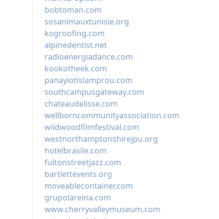
bobtoman.com
sosanimauxtunisie.org
kogroofing.com
alpinedentist.net
radioenergiadance.com
kookotheek.com
panayiotislamprou.com
southcampusgateway.com
chateaudelisse.com
wellborncommunityassociation.com
wildwoodfilmfestival.com
westnorthamptonshirejpu.org
hotelbrasile.com
fultonstreetjazz.com
bartlettevents.org
moveablecontainer.com
grupolareina.com
www.cherryvalleymuseum.com