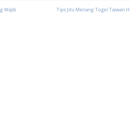
ng Wajib
Tips Jitu Menang Togel Taiwan Ha