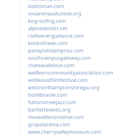
bobtoman.com
sosanimauxtunisie.org
kogroofing.com
alpinedentist.net
radioenergiadance.com
kookotheek.com
panayiotislamprou.com
southcampusgateway.com
chateaudelisse.com
wellborncommunityassociation.com
wildwoodfilmfestival.com
westnorthamptonshirejpu.org
hotelbrasile.com
fultonstreetjazz.com
bartlettevents.org
moveablecontainer.com
grupolareina.com
www.cherryvalleymuseum.com