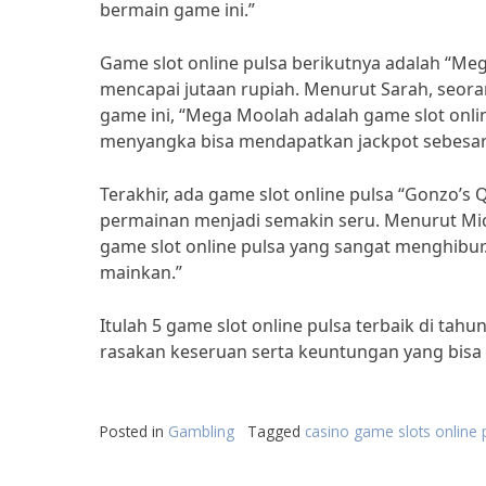
bermain game ini.”
Game slot online pulsa berikutnya adalah “Me
mencapai jutaan rupiah. Menurut Sarah, seora
game ini, “Mega Moolah adalah game slot onli
menyangka bisa mendapatkan jackpot sebesar 
Terakhir, ada game slot online pulsa “Gonzo’s
permainan menjadi semakin seru. Menurut Mich
game slot online pulsa yang sangat menghibur
mainkan.”
Itulah 5 game slot online pulsa terbaik di ta
rasakan keseruan serta keuntungan yang bisa
Posted in
Gambling
Tagged
casino game slots online 