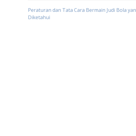
Post
Peraturan dan Tata Cara Bermain Judi Bola ya
Diketahui
navigation