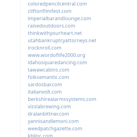
coloredpencilcentral.com
cliftonfilmfest.com
imperialbarandlounge.com
raisedoutdoors.com
thinkwithyourheart.net
utahbankruptcyattorneys.net
irocknroll.com
www.wordoflife2000.org
idahosquaredancing.com
tawawcabins.com
folksemantic.com
sardosbar.com
italianvolt.com
berkshirealarmssystems.com
vizslabrewing.com
dralanbittner.com
yannisandlemoni.com
weedpatchgazette.com
kblinc.com