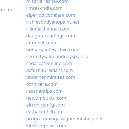
missclaireshay.com
limras-india.com
ri Ini
elperiodicodelara.com
richiesbodyandpaint.net
licindiachennai.com
daughterdarlings.com
infodeets.com
hotsalsainteractive.com
serenitysalonanddayspa.org
cedarcafeonline.com
acfurnituregiant.com
undertenminutes.com
omnivere.com
rasadantips.com
newtimbuktu.com
altronicsmfg.com
eatbaconhill.com
programmingassignmentshelp.net
kidssleepover.com