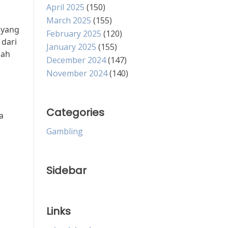
April 2025
(150)
March 2025
(155)
 yang
February 2025
(120)
 dari
January 2025
(155)
nah
December 2024
(147)
November 2024
(140)
Categories
a
Gambling
Sidebar
Links