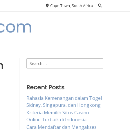
Cape Town, South Africa
.com
Search
n
for:
Recent Posts
Rahasia Kemenangan dalam Togel
Sidney, Singapura, dan Hongkong
Kriteria Memilih Situs Casino
Online Terbaik di Indonesia
Cara Mendaftar dan Mengakses