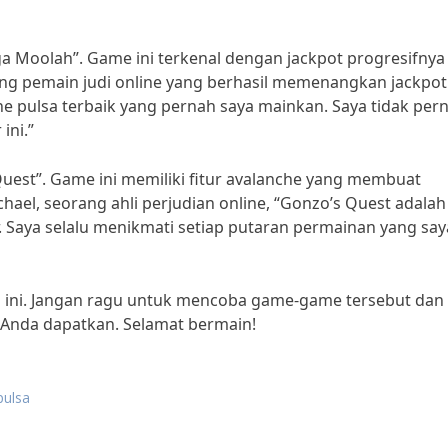
ga Moolah”. Game ini terkenal dengan jackpot progresifnya
ng pemain judi online yang berhasil memenangkan jackpot
ne pulsa terbaik yang pernah saya mainkan. Saya tidak per
ini.”
 Quest”. Game ini memiliki fitur avalanche yang membuat
ael, seorang ahli perjudian online, “Gonzo’s Quest adalah
. Saya selalu menikmati setiap putaran permainan yang say
hun ini. Jangan ragu untuk mencoba game-game tersebut dan
 Anda dapatkan. Selamat bermain!
pulsa