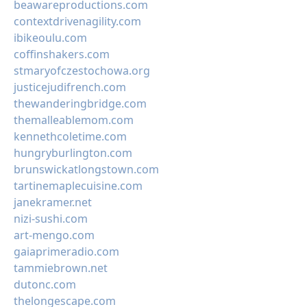
beawareproductions.com
contextdrivenagility.com
ibikeoulu.com
coffinshakers.com
stmaryofczestochowa.org
justicejudifrench.com
thewanderingbridge.com
themalleablemom.com
kennethcoletime.com
hungryburlington.com
brunswickatlongstown.com
tartinemaplecuisine.com
janekramer.net
nizi-sushi.com
art-mengo.com
gaiaprimeradio.com
tammiebrown.net
dutonc.com
thelongescape.com