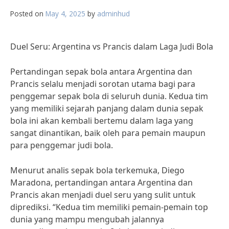
Posted on
May 4, 2025
by
adminhud
Duel Seru: Argentina vs Prancis dalam Laga Judi Bola
Pertandingan sepak bola antara Argentina dan
Prancis selalu menjadi sorotan utama bagi para
penggemar sepak bola di seluruh dunia. Kedua tim
yang memiliki sejarah panjang dalam dunia sepak
bola ini akan kembali bertemu dalam laga yang
sangat dinantikan, baik oleh para pemain maupun
para penggemar judi bola.
Menurut analis sepak bola terkemuka, Diego
Maradona, pertandingan antara Argentina dan
Prancis akan menjadi duel seru yang sulit untuk
diprediksi. “Kedua tim memiliki pemain-pemain top
dunia yang mampu mengubah jalannya