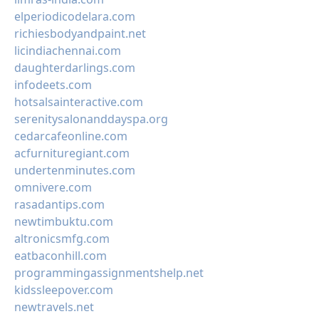
elperiodicodelara.com
richiesbodyandpaint.net
licindiachennai.com
daughterdarlings.com
infodeets.com
hotsalsainteractive.com
serenitysalonanddayspa.org
cedarcafeonline.com
acfurnituregiant.com
undertenminutes.com
omnivere.com
rasadantips.com
newtimbuktu.com
altronicsmfg.com
eatbaconhill.com
programmingassignmentshelp.net
kidssleepover.com
newtravels.net