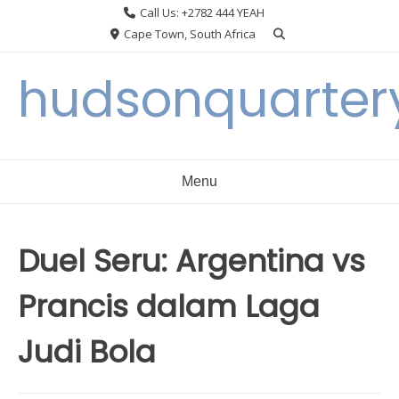
Skip
Call Us: +2782 444 YEAH
to
Cape Town, South Africa
content
hudsonquarter
Menu
Duel Seru: Argentina vs
Prancis dalam Laga
Judi Bola