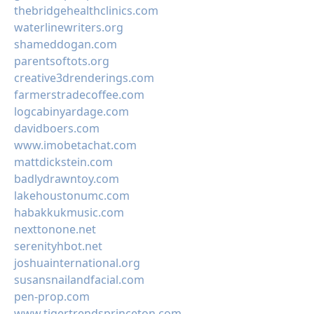
thebridgehealthclinics.com
waterlinewriters.org
shameddogan.com
parentsoftots.org
creative3drenderings.com
farmerstradecoffee.com
logcabinyardage.com
davidboers.com
www.imobetachat.com
mattdickstein.com
badlydrawntoy.com
lakehoustonumc.com
habakkukmusic.com
nexttonone.net
serenityhbot.net
joshuainternational.org
susansnailandfacial.com
pen-prop.com
www.tigertrendsprinceton.com