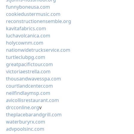
funnyboneusa.com
cookiedustermusic.com
reconstructionensemble.org
kavitafabrics.com
luchavolcanica.com
holycownm.com
nationwidetruckservice.com
turtleclubpg.com
greatpacifictour.com
victoriaestrella.com
thousandwavesspa.com
courtlandcenter.com
neilfindlaymsp.com
avicollisrestaurant.com
drcconline.org
v
theplacebarandgrill.com
waterburyrx.com
advpoolsinc.com