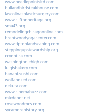
www.needlepointsltd.com
bullandbirdsteakhouse.com
lascolinasplasticsurgery.com
www.cliftonheritage.org
sma43.org
remodelingchicagoonline.com
brentwoodyogacenter.com
www.tiptonlandscaping.com
steppingupstewardship.org
ccvoptica.com
washingtonlehigh.com
luigisbakery.com
hanabi-sushi.com
wolfandzed.com
dekuta.com
www.cinemabuzz.com
mixdepot.net
rosewoodmcs.com
sycamorehistory.org