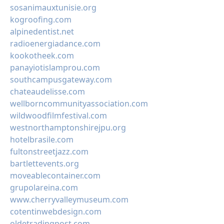
sosanimauxtunisie.org
kogroofing.com
alpinedentist.net
radioenergiadance.com
kookotheek.com
panayiotislamprou.com
southcampusgateway.com
chateaudelisse.com
wellborncommunityassociation.com
wildwoodfilmfestival.com
westnorthamptonshirejpu.org
hotelbrasile.com
fultonstreetjazz.com
bartlettevents.org
moveablecontainer.com
grupolareina.com
www.cherryvalleymuseum.com
cotentinwebdesign.com
oldetradingpost.com