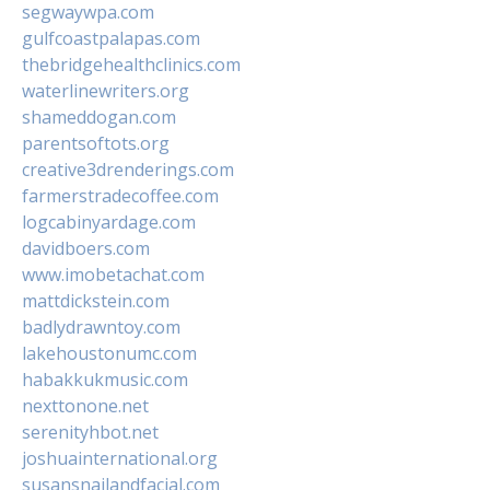
segwaywpa.com
gulfcoastpalapas.com
thebridgehealthclinics.com
waterlinewriters.org
shameddogan.com
parentsoftots.org
creative3drenderings.com
farmerstradecoffee.com
logcabinyardage.com
davidboers.com
www.imobetachat.com
mattdickstein.com
badlydrawntoy.com
lakehoustonumc.com
habakkukmusic.com
nexttonone.net
serenityhbot.net
joshuainternational.org
susansnailandfacial.com