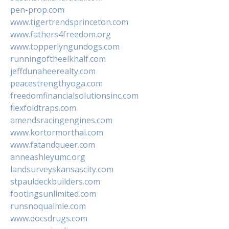
pen-prop.com
www.tigertrendsprinceton.com
www.fathers4freedom.org
www.topperlyngundogs.com
runningoftheelkhalf.com
jeffdunaheerealty.com
peacestrengthyoga.com
freedomfinancialsolutionsinc.com
flexfoldtraps.com
amendsracingengines.com
www.kortormorthai.com
www.fatandqueer.com
anneashleyumc.org
landsurveyskansascity.com
stpauldeckbuilders.com
footingsunlimited.com
runsnoqualmie.com
www.docsdrugs.com