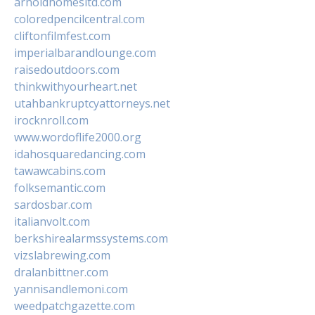
arnoldhomesltd.com
coloredpencilcentral.com
cliftonfilmfest.com
imperialbarandlounge.com
raisedoutdoors.com
thinkwithyourheart.net
utahbankruptcyattorneys.net
irocknroll.com
www.wordoflife2000.org
idahosquaredancing.com
tawawcabins.com
folksemantic.com
sardosbar.com
italianvolt.com
berkshirealarmssystems.com
vizslabrewing.com
dralanbittner.com
yannisandlemoni.com
weedpatchgazette.com