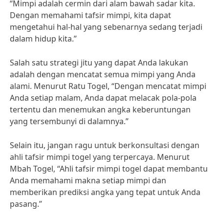
“Mimpi adalah cermin dari alam bawah sadar kita.
Dengan memahami tafsir mimpi, kita dapat
mengetahui hal-hal yang sebenarnya sedang terjadi
dalam hidup kita.”
Salah satu strategi jitu yang dapat Anda lakukan
adalah dengan mencatat semua mimpi yang Anda
alami. Menurut Ratu Togel, “Dengan mencatat mimpi
Anda setiap malam, Anda dapat melacak pola-pola
tertentu dan menemukan angka keberuntungan
yang tersembunyi di dalamnya.”
Selain itu, jangan ragu untuk berkonsultasi dengan
ahli tafsir mimpi togel yang terpercaya. Menurut
Mbah Togel, “Ahli tafsir mimpi togel dapat membantu
Anda memahami makna setiap mimpi dan
memberikan prediksi angka yang tepat untuk Anda
pasang.”