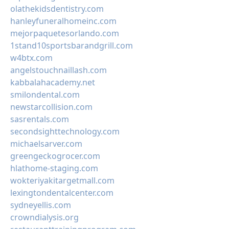
olathekidsdentistry.com
hanleyfuneralhomeinc.com
mejorpaquetesorlando.com
1stand10sportsbarandgrill.com
w4btx.com
angelstouchnaillash.com
kabbalahacademy.net
smilondental.com
newstarcollision.com
sasrentals.com
secondsighttechnology.com
michaelsarver.com
greengeckogrocer.com
hlathome-staging.com
wokteriyakitargetmall.com
lexingtondentalcenter.com
sydneyellis.com
crowndialysis.org