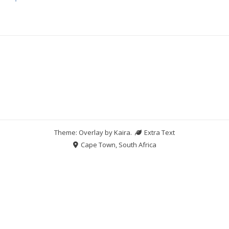
Theme: Overlay by
Kaira
.
Extra Text
Cape Town, South Africa