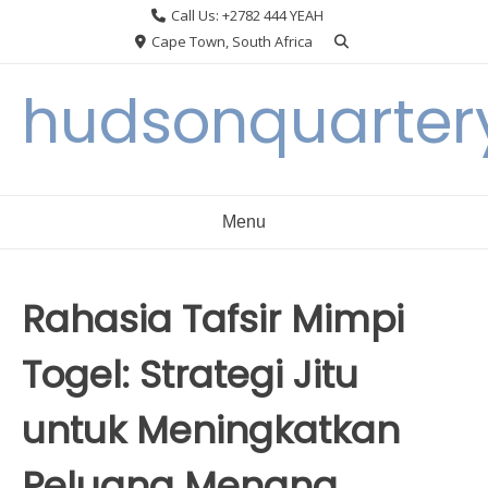
Skip
Call Us: +2782 444 YEAH
to
Cape Town, South Africa
content
hudsonquarter
Menu
Rahasia Tafsir Mimpi
Togel: Strategi Jitu
untuk Meningkatkan
Peluang Menang