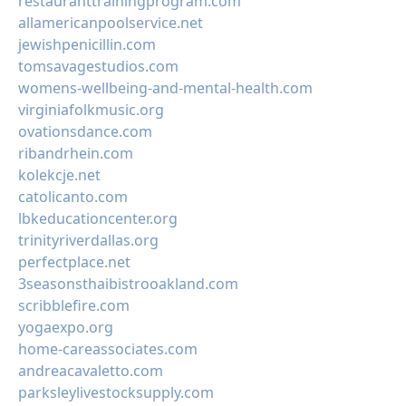
restauranttrainingprogram.com
allamericanpoolservice.net
jewishpenicillin.com
tomsavagestudios.com
womens-wellbeing-and-mental-health.com
virginiafolkmusic.org
ovationsdance.com
ribandrhein.com
kolekcje.net
catolicanto.com
lbkeducationcenter.org
trinityriverdallas.org
perfectplace.net
3seasonsthaibistrooakland.com
scribblefire.com
yogaexpo.org
home-careassociates.com
andreacavaletto.com
parksleylivestocksupply.com