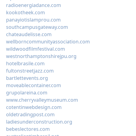
radioenergiadance.com
kookotheek.com
panayiotislamprou.com
southcampusgateway.com
chateaudelisse.com
wellborncommunityassociation.com
wildwoodfilmfestival.com
westnorthamptonshirejpu.org
hotelbrasile.com
fultonstreetjazz.com
bartlettevents.org
moveablecontainer.com
grupolareina.com
www.cherryvalleymuseum.com
cotentinwebdesign.com
oldetradingpost.com
ladiesunderconstruction.org
bebeslectores.com