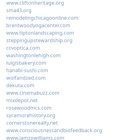
www.cliftonheritage.org
sma43.org
remodelingchicagoonline.com
brentwoodyogacenter.com
www.tiptonlandscaping.com
steppingupstewardship.org
ccvoptica.com
washingtonlehigh.com
luigisbakery.com
hanabi-sushi.com
wolfandzed.com
dekuta.com
www.cinemabuzz.com
mixdepot.net
rosewoodmcs.com
sycamorehistory.org
cornerstonerealty.net
www.consciousnessandbiofeedback.org
www.iamzowilliams.com