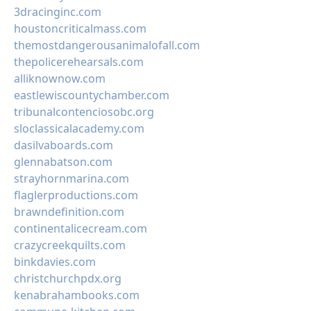
3dracinginc.com
houstoncriticalmass.com
themostdangerousanimalofall.com
thepolicerehearsals.com
alliknownow.com
eastlewiscountychamber.com
tribunalcontenciosobc.org
sloclassicalacademy.com
dasilvaboards.com
glennabatson.com
strayhornmarina.com
flaglerproductions.com
brawndefinition.com
continentalicecream.com
crazycreekquilts.com
binkdavies.com
christchurchpdx.org
kenabrahambooks.com