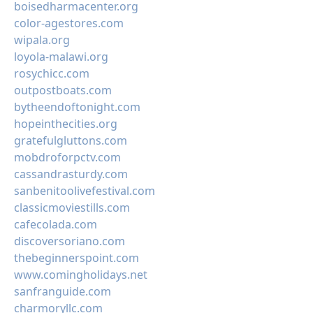
boisedharmacenter.org
color-agestores.com
wipala.org
loyola-malawi.org
rosychicc.com
outpostboats.com
bytheendoftonight.com
hopeinthecities.org
gratefulgluttons.com
mobdroforpctv.com
cassandrasturdy.com
sanbenitoolivefestival.com
classicmoviestills.com
cafecolada.com
discoversoriano.com
thebeginnerspoint.com
www.comingholidays.net
sanfranguide.com
charmoryllc.com