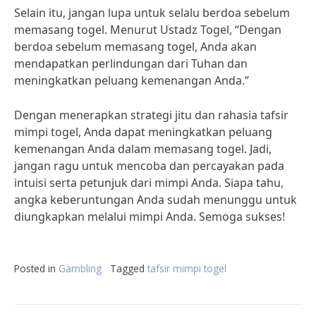
Selain itu, jangan lupa untuk selalu berdoa sebelum
memasang togel. Menurut Ustadz Togel, “Dengan
berdoa sebelum memasang togel, Anda akan
mendapatkan perlindungan dari Tuhan dan
meningkatkan peluang kemenangan Anda.”
Dengan menerapkan strategi jitu dan rahasia tafsir
mimpi togel, Anda dapat meningkatkan peluang
kemenangan Anda dalam memasang togel. Jadi,
jangan ragu untuk mencoba dan percayakan pada
intuisi serta petunjuk dari mimpi Anda. Siapa tahu,
angka keberuntungan Anda sudah menunggu untuk
diungkapkan melalui mimpi Anda. Semoga sukses!
Posted in
Gambling
Tagged
tafsir mimpi togel