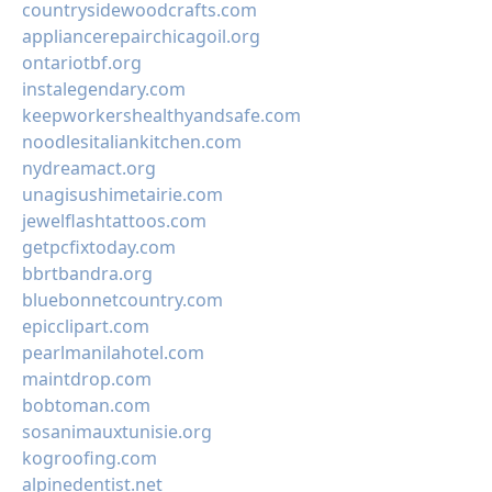
countrysidewoodcrafts.com
appliancerepairchicagoil.org
ontariotbf.org
instalegendary.com
keepworkershealthyandsafe.com
noodlesitaliankitchen.com
nydreamact.org
unagisushimetairie.com
jewelflashtattoos.com
getpcfixtoday.com
bbrtbandra.org
bluebonnetcountry.com
epicclipart.com
pearlmanilahotel.com
maintdrop.com
bobtoman.com
sosanimauxtunisie.org
kogroofing.com
alpinedentist.net